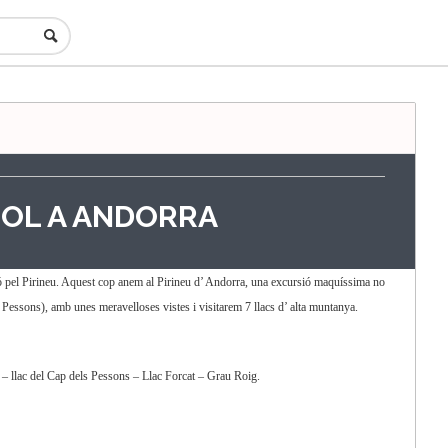
LIOL A ANDORRA
ió pel Pirineu. Aquest cop anem al Pirineu d’ Andorra, una excursió maquíssima no
 Pessons), amb unes meravelloses vistes i visitarem 7 llacs d’ alta muntanya.
– llac del Cap dels Pessons – Llac Forcat – Grau Roig.