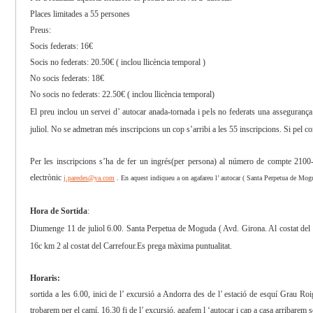
Places limitades a 55 persones
Preus:
Socis federats: 16€
Socis no federats: 20.50€ ( inclou llicència temporal )
No socis federats: 18€
No socis no federats: 22.50€ ( inclou llicència temporal)
El preu inclou un servei d’ autocar anada-tornada i pels no federats una assegurança d
juliol. No se admetran més inscripcions un cop s’arribi a les 55 inscripcions.
Si pel co
Per les inscripcions s’ha de fer un ingrés(per persona) al número de compte 210
electrònic
j.paredes@ya.com
. En aquest indiqueu a on agafareu l’ autocar ( Santa Perpetua de Mo
Hora de Sortida
:
Diumenge 11 de juliol 6.00. Santa Perpetua de Moguda ( Avd. Girona. Al costat del C
16c km 2 al costat del Carrefour.
Es prega màxima puntualitat.
Horaris:
sortida a les 6.00, inici de l’ excursió a Andorra des de l’ estació de esquí Grau Roi
trobarem per el camí, 16.30 fi de l’ excursió, agafem l ‘autocar i cap a casa arribarem 