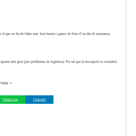
i el que no ha de faltar mai: bon humor i ganes de fruir d’un dia de muntanya.
punti més gent (per problemes de logística). Per tal que la inscripció es consideri
teix —
WhatsApp
Linkedin