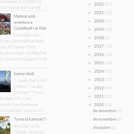
 Pestanya LA CURSA O
(37)
2022
►
 La Imatge Del Cartell.
(23)
2021
►
Matinal amb
(11)
2020
►
aventura a
Castellbell i el Vilar
(26)
2019
►
Ei Família! Avui
(5)
2018
►
ingut Una Matinal Amb
(13)
2017
►
ura Al Torrent Dels
ls Hem Pujat Pel Mig Del
(16)
2016
►
nt Que Està Equipat Amb
(20)
2015
►
(32)
2014
►
(sense títol)
(17)
2013
►
C Avalls Del V Ent
El Nom “Cavalls
(19)
2012
►
Del Vent” Prové
(27)
2011
►
Himàlaia, I És Com
menen Les Banderes
(32)
2010
▼
ció Budistes, Que Es C...
(3)
de desembre
(1)
Torna la kamicei!!!
de novembre
Bon Dia! Ja És
(3)
d’octubre
Oficial! Després