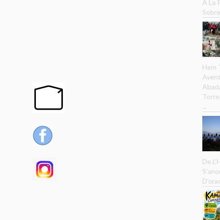
A La
Sobre
Hem T
Avent
Abada
Torre
...
De L’
S’ano
D’ora