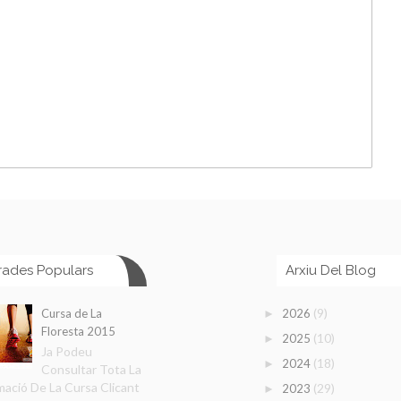
rades Populars
Arxiu Del Blog
(9)
Cursa de La
2026
►
Floresta 2015
(10)
2025
►
Ja Podeu
(18)
2024
►
Consultar Tota La
mació De La Cursa Clicant
(29)
2023
►