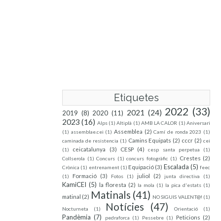
Etiquetes
2022
(33)
2021
(24)
2019
(8)
2020
(11)
2023
(16)
Alps
(1)
Altiplà
(1)
AMB LA CALOR
(1)
Aniversari
Assemblea
(2)
(1)
assemblae.cei
(1)
Camí de ronda 2023
(1)
Camins Equipats
(2)
cccr
(2)
caminada de resistencia
(1)
cei
ceicatalunya
(3)
CESP
(4)
(1)
cesp santa perpetua
(1)
Crestes
(2)
Collserola
(1)
Concurs
(1)
concurs fotogràfic
(1)
Escalada
(5)
Equipació
(3)
Crònica
(1)
entrenament
(1)
feec
Formació
(3)
juliol
(2)
(1)
Fotos
(1)
junta directiva
(1)
KamiCEI
(5)
la floresta
(2)
la mola
(1)
la pica d'estats
(1)
Matinals
(41)
matinal
(2)
NO SIGUIS VALENT@!
(1)
Notícies
(47)
Nocturneta
(1)
Orientació
(1)
Pandèmia
(7)
Peticions
(2)
pedraforca
(1)
Pessebre
(1)