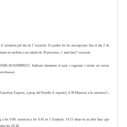
’ accidents pel dia de l’ excursió. Es poden fer les inscripcions fins el dia 2 de
ntrari no arribem a un mínim de 30 persones, s’ anul·larà l’ excursió.
0-0308-38-0100890215. Indicant clarament el nom i cognoms i enviar un correu
guda-Manresa)
arrefour Express, a prop del Pavelló d’ esports); 6.30 Manresa a la carretera C-
g a les 9.00, esmorzar a les 9.45 en l’ Estanyet, 14.15 dinar en un dels llacs que
sobre les 19.30.