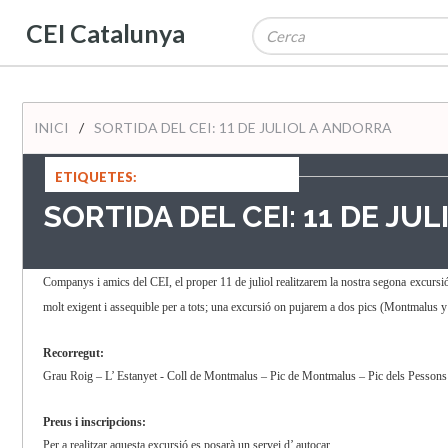
CEI Catalunya
INICI
/
SORTIDA DEL CEI: 11 DE JULIOL A ANDORRA
ETIQUETES:
SORTIDA DEL CEI: 11 DE JU
Companys i amics del CEI, el proper 11 de juliol realitzarem la nostra segona excurs
molt exigent i assequible per a tots; una excursió on pujarem a dos pics (Montmalus y
Recorregut:
Grau Roig – L’ Estanyet - Coll de Montmalus – Pic de Montmalus – Pic dels Pessons 
Preus i inscripcions:
Per a realitzar aquesta excursió es posarà un servei d’ autocar.