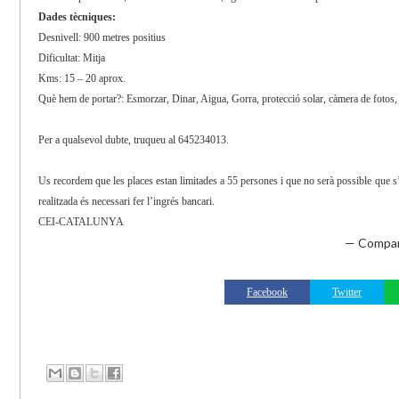
Dades tècniques:
Desnivell: 900 metres positius
Dificultat: Mitja
Kms: 15 – 20 aprox.
Què hem de portar?: Esmorzar, Dinar, Aigua, Gorra, protecció solar, càmera de fotos, 
Per a qualsevol dubte, truqueu al 645234013.
Us recordem que les places estan limitades a 55 persones i que no serà possible que s’a
realitzada és necessari fer l’ingrés bancari.
CEI-CATALUNYA
— Compar
Facebook
Twitter