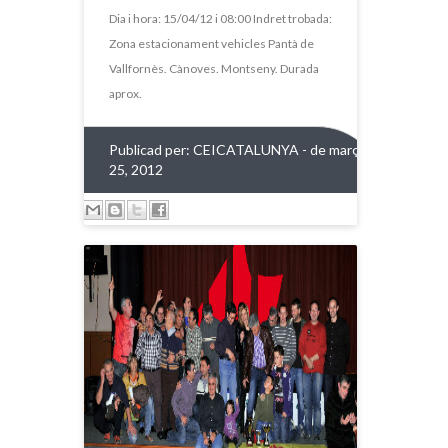
Dia i hora: 15/04/12 i 08:00 Indret trobada:
Zona estacionament vehicles Pantà de
Vallfornès. Cànoves. Montseny. Durada
aprox.
Publicad per:
CEICATALUNYA
- de març
25, 2012