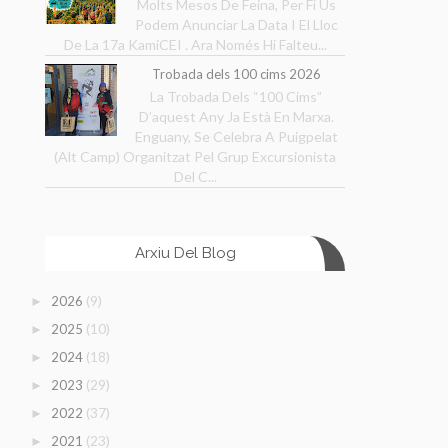
Molts Mesos De Feina, Per Fi Us
Podem Anunciar La Data I El Lloc
De La 17a KamiCEI . Ara Només Hi Falteu...
Trobada dels 100 cims 2026
La Trobada Dels “100 Cims”
D’aquest Any Ja Està En Marxa.
Enguany, Se Celebra A Puigpelat
(Alt Camp) Organitzat Pel Grup Excursionista
Del C...
Arxiu Del Blog
(9)
2026
►
(10)
2025
►
(18)
2024
►
(29)
2023
►
(37)
2022
►
(23)
2021
►