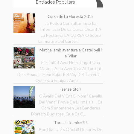
Entrades Populars
Cursa de La Floresta 2015
Ja Podeu Consultar Tota La
Informació De La Cursa Clicant A
La Pestanya LA CURSA O Sobre
La Imatge Del Cartell.
Matinal amb aventura a Castellbell i
el Vilar
Ei Família! Avui Hem Tingut Una
Matinal Amb Aventura Al Torrent
Dels Abadals Hem Pujat Pel Mig Del Torrent
Que Està Equipat Amb ...
(sense títol)
C Avalls Del V Ent El Nom “Cavalls
Del Vent” Prové De L’Himàlaia, I És
Com S’anomenen Les Banderes
D’oració Budistes, Que Es C...
Torna la kamicei!!!
Bon Dia! Ja És Oficial! Després De