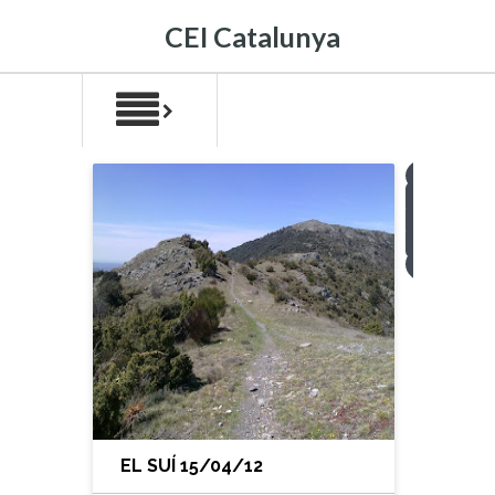
CEI Catalunya
1
2
3
4
>
EL SUÍ 15/04/12