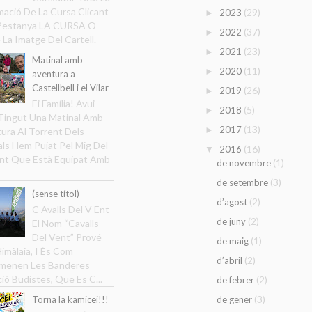
mació De La Cursa Clicant
(29)
2023
►
 Pestanya LA CURSA O
(37)
2022
►
 La Imatge Del Cartell.
(23)
2021
►
Matinal amb
(11)
2020
►
aventura a
Castellbell i el Vilar
(26)
2019
►
Ei Família! Avui
(5)
2018
►
ingut Una Matinal Amb
(13)
2017
►
ura Al Torrent Dels
ls Hem Pujat Pel Mig Del
(16)
2016
▼
nt Que Està Equipat Amb
(1)
de novembre
(3)
de setembre
(sense títol)
(2)
d’agost
C Avalls Del V Ent
(2)
de juny
El Nom “Cavalls
Del Vent” Prové
(1)
de maig
Himàlaia, I És Com
(2)
d’abril
menen Les Banderes
ció Budistes, Que Es C...
(2)
de febrer
(3)
Torna la kamicei!!!
de gener