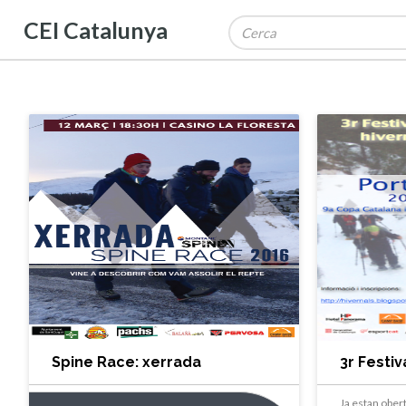
CEI Catalunya
Spine Race: xerrada
3r Festi
informativa
Hivernal
Ja estan obert