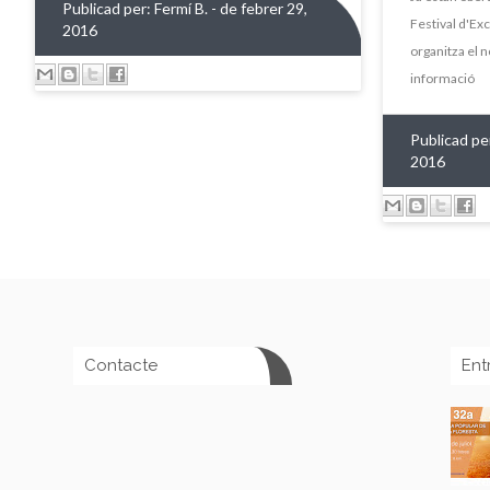
Publicad per:
Fermí B.
- de febrer 29,
Festival d'Ex
2016
organitza el 
informació
Publicad pe
2016
Contacte
Ent