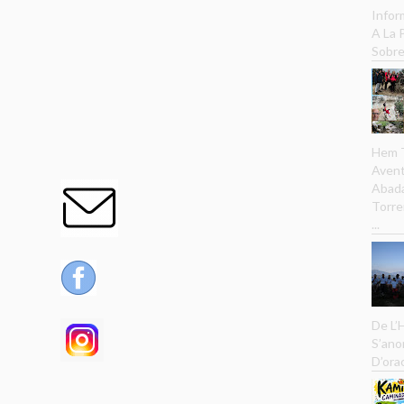
Infor
A La
Sobre
Hem T
Avent
Abada
Torre
...
De L’
S’ano
D’ora