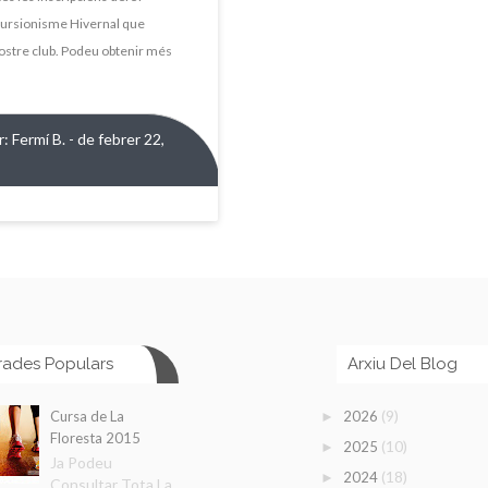
cursionisme Hivernal que
nostre club. Podeu obtenir més
r:
Fermí B.
- de febrer 22,
rades Populars
Arxiu Del Blog
(9)
Cursa de La
2026
►
Floresta 2015
(10)
2025
►
Ja Podeu
(18)
2024
►
Consultar Tota La