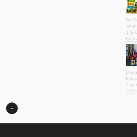
De Fe
Anunc
17a K
Falteu
D’aqu
Engua
Puigp
Pel G