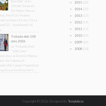
Bon Dia! Ja És
(20)
2015
►
Oficial! Després
(32)
2014
►
De Molts Mesos
ina, Per Fi Us Podem
(17)
2013
►
iar La Data I El Lloc De La
(19)
2012
►
amiCEI . Ara Només Hi
(27)
2011
►
...
(32)
2010
►
Trobada dels 100
cims 2026
(42)
2009
►
La Trobada Dels
(20)
2008
►
“100 Cims”
est Any Ja Està En Marxa.
ny, Se Celebra A
elat (Alt Camp) Organitzat
rup Excursionista Del C...
Copyright ©
2026. Designed By
Templatezy