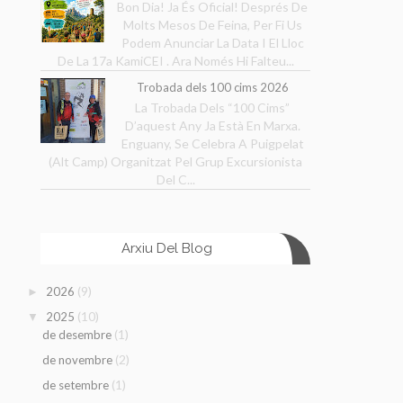
Bon Dia! Ja És Oficial! Després De
Molts Mesos De Feina, Per Fi Us
Podem Anunciar La Data I El Lloc
De La 17a KamiCEI . Ara Només Hi Falteu...
Trobada dels 100 cims 2026
La Trobada Dels “100 Cims”
D’aquest Any Ja Està En Marxa.
Enguany, Se Celebra A Puigpelat
(Alt Camp) Organitzat Pel Grup Excursionista
Del C...
Arxiu Del Blog
(9)
2026
►
(10)
2025
▼
(1)
de desembre
(2)
de novembre
(1)
de setembre