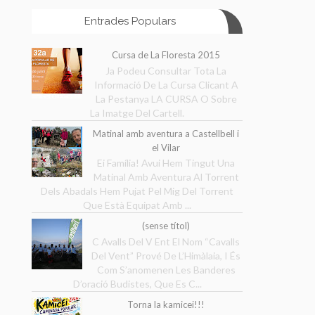
Entrades Populars
Cursa de La Floresta 2015
Ja Podeu Consultar Tota La
Informació De La Cursa Clicant A
La Pestanya LA CURSA O Sobre
La Imatge Del Cartell.
Matinal amb aventura a Castellbell i
el Vilar
Ei Família! Avui Hem Tingut Una
Matinal Amb Aventura Al Torrent
Dels Abadals Hem Pujat Pel Mig Del Torrent
Que Està Equipat Amb ...
(sense títol)
C Avalls Del V Ent El Nom “Cavalls
Del Vent” Prové De L’Himàlaia, I És
Com S’anomenen Les Banderes
D’oració Budistes, Que Es C...
Torna la kamicei!!!