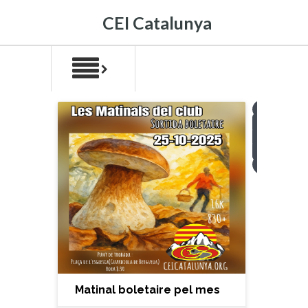
CEI Catalunya
1
2
3
4
>
Matinal boletaire pel mes