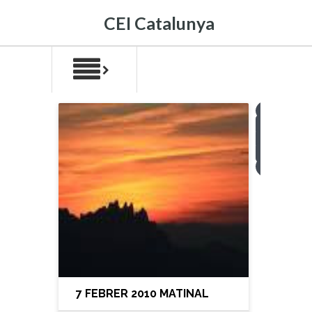
CEI Catalunya
1
2
3
4
>
7 FEBRER 2010 MATINAL