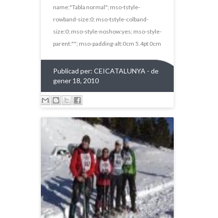
name:"Tabla normal"; mso-tstyle-
rowband-size:0; mso-tstyle-colband-
size:0; mso-style-noshow:yes; mso-style-
parent:""; mso-padding-alt:0cm 5.4pt 0cm
Publicad per:
CEICATALUNYA
- de
gener 18, 2010