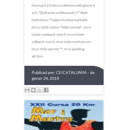
PER LA SERRA DE L’OBAC
Normal 0 21 MicrosoftInternetExplorer4
st1\:*{behavior:url(#ieooui) } /* Style
Definitions */ table.MsoNormalTable
{mso-style-name:"Tabla normal"; mso-
tstyle-rowband-size:0; mso-tstyle-
colband-size:0; mso-style-noshow:yes;
mso-style-parent:""; mso-padding-
alt:0cm
Publicad per:
CEICATALUNYA
- de
gener 24, 2010