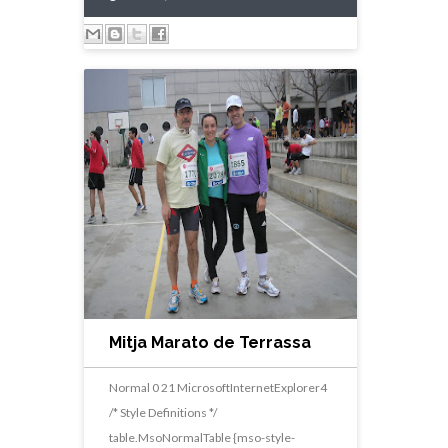
Mitja Marato de Terrassa
Normal 0 21 MicrosoftInternetExplorer4
/* Style Definitions */
table.MsoNormalTable {mso-style-