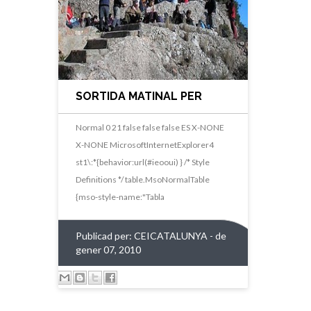
SORTIDA MATINAL PER
OLESA DE MONTSERRAT
Normal 0 21 false false false ES X-NONE
X-NONE MicrosoftInternetExplorer4
st1\:*{behavior:url(#ieooui) } /* Style
Definitions */ table.MsoNormalTable
{mso-style-name:"Tabla
Publicad per:
CEICATALUNYA
- de
gener 07, 2010