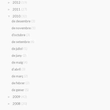
(19)
2012
►
(27)
2011
►
(32)
2010
▼
(3)
de desembre
(1)
de novembre
(3)
d’octubre
(6)
de setembre
(1)
de juliol
(2)
de juny
(4)
de maig
(3)
d’abril
(2)
de març
(2)
de febrer
(5)
de gener
(42)
2009
►
(20)
2008
►