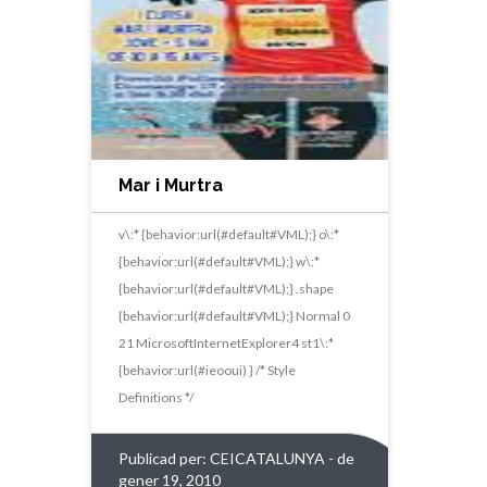
Mar i Murtra
v\:* {behavior:url(#default#VML);} o\:*
{behavior:url(#default#VML);} w\:*
{behavior:url(#default#VML);} .shape
{behavior:url(#default#VML);} Normal 0
21 MicrosoftInternetExplorer4 st1\:*
{behavior:url(#ieooui) } /* Style
Definitions */
Publicad per:
CEICATALUNYA
- de
gener 19, 2010