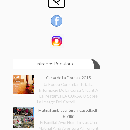
Entrades Populars
Cursa de La Floresta 2015
Ja Podeu Consultar Tota La
Informació De La Cursa Clicant A
La Pestanya LA CURSA O Sobre
La Imatge Del Cartell.
Matinal amb aventura a Castellbell i
el Vilar
Ei Família! Avui Hem Tingut Una
Matinal Amb Aventura Al Torrent