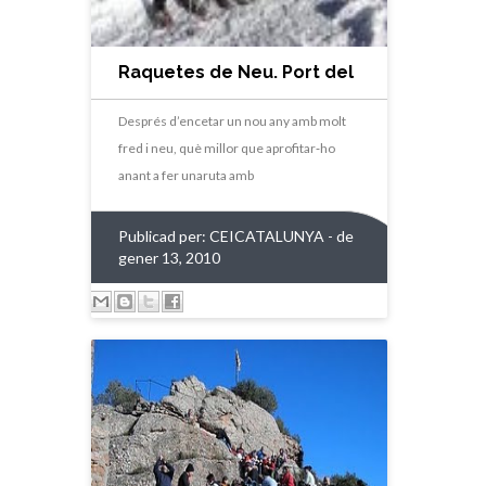
Raquetes de Neu. Port del
CompteTuixent 2010
Després d’encetar un nou any amb molt
fred i neu, què millor que aprofitar‐ho
anant a fer unaruta amb
Publicad per:
CEICATALUNYA
- de
gener 13, 2010