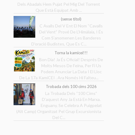
Dels Abadals Hem Pujat Pel Mig Del Torrent
Que Està Equipat Amb ...
(sense títol)
C Avalls Del V Ent El Nom “Cavalls
Del Vent” Prové De L’Himàlaia, I És
Com S’anomenen Les Banderes
D’oració Budistes, Que Es C...
Torna la kamicei!!!
Bon Dia! Ja És Oficial! Després De
Molts Mesos De Feina, Per Fi Us
Podem Anunciar La Data I El Lloc
De La 17a KamiCEI . Ara Només Hi Falteu...
Trobada dels 100 cims 2026
La Trobada Dels “100 Cims”
D’aquest Any Ja Està En Marxa.
Enguany, Se Celebra A Puigpelat
(Alt Camp) Organitzat Pel Grup Excursionista
Del C...