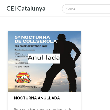
CEI Catalunya
NOCTURNA ANUL·LADA
Benvolguts, fa uns dies os anunciàvem amb