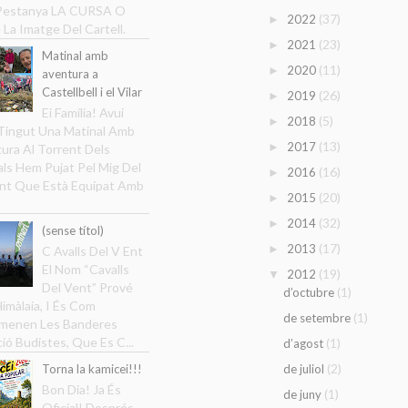
 Pestanya LA CURSA O
(37)
2022
►
 La Imatge Del Cartell.
(23)
2021
►
Matinal amb
(11)
2020
►
aventura a
Castellbell i el Vilar
(26)
2019
►
Ei Família! Avui
(5)
2018
►
ingut Una Matinal Amb
(13)
2017
►
ura Al Torrent Dels
ls Hem Pujat Pel Mig Del
(16)
2016
►
nt Que Està Equipat Amb
(20)
2015
►
(32)
2014
►
(sense títol)
(17)
2013
►
C Avalls Del V Ent
El Nom “Cavalls
(19)
2012
▼
Del Vent” Prové
(1)
d’octubre
Himàlaia, I És Com
(1)
de setembre
menen Les Banderes
ció Budistes, Que Es C...
(1)
d’agost
(2)
Torna la kamicei!!!
de juliol
Bon Dia! Ja És
(1)
de juny
Oficial! Després