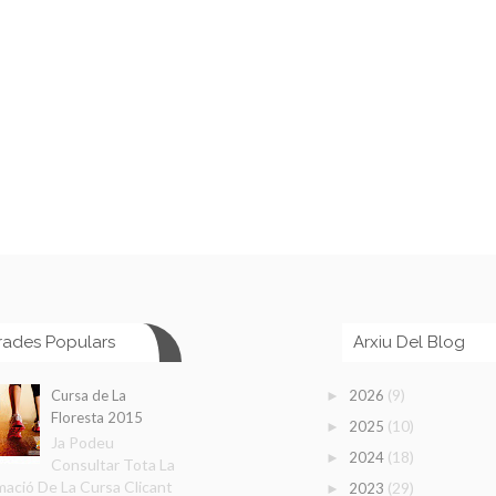
rades Populars
Arxiu Del Blog
(9)
Cursa de La
2026
►
Floresta 2015
(10)
2025
►
Ja Podeu
(18)
2024
►
Consultar Tota La
mació De La Cursa Clicant
(29)
2023
►