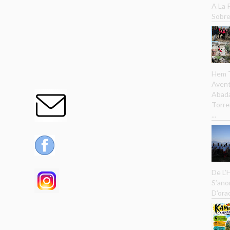
A La
Sobre
Hem T
Avent
Abada
Torre
...
De L’
S’ano
D’ora