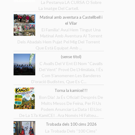
La Pestanya LA CURSA O Sobre
La Imatge Del Cartell.
Matinal amb aventura a Castellbell i
el Vilar
Ei Família! Avui Hem Tingut Una
Matinal Amb Aventura Al Torrent
Dels Abadals Hem Pujat Pel Mig Del Torrent
Que Està Equipat Amb ...
(sense títol)
C Avalls Del V Ent El Nom “Cavalls
Del Vent” Prové De L’Himàlaia, I És
Com S’anomenen Les Banderes
D’oració Budistes, Que Es C...
Torna la kamicei!!!
Bon Dia! Ja És Oficial! Després De
Molts Mesos De Feina, Per Fi Us
Podem Anunciar La Data I El Lloc
De La 17a KamiCEI . Ara Només Hi Falteu...
Trobada dels 100 cims 2026
La Trobada Dels “100 Cims”