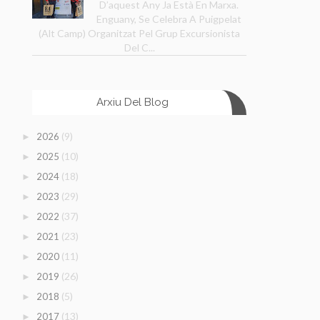
D’aquest Any Ja Està En Marxa.
Enguany, Se Celebra A Puigpelat
(Alt Camp) Organitzat Pel Grup Excursionista
Del C...
Arxiu Del Blog
(9)
2026
►
(10)
2025
►
(18)
2024
►
(29)
2023
►
(37)
2022
►
(23)
2021
►
(11)
2020
►
(26)
2019
►
(5)
2018
►
(13)
2017
►