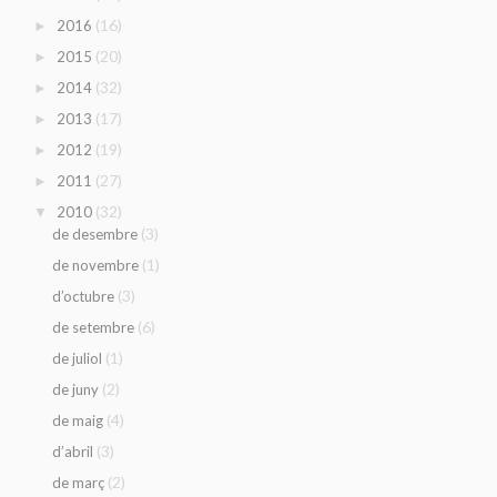
(16)
2016
►
(20)
2015
►
(32)
2014
►
(17)
2013
►
(19)
2012
►
(27)
2011
►
(32)
2010
▼
(3)
de desembre
(1)
de novembre
(3)
d’octubre
(6)
de setembre
(1)
de juliol
(2)
de juny
(4)
de maig
(3)
d’abril
(2)
de març