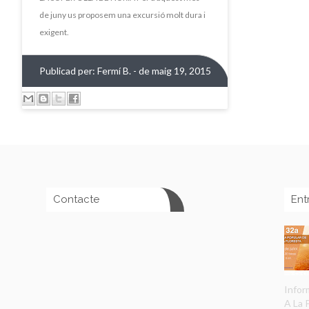
de juny us proposem una excursió molt dura i
exigent.
Publicad per:
Fermí B.
- de maig 19, 2015
Contacte
Ent
Infor
A La