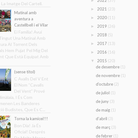
(37)
2022
►
 La Imatge Del Cartell.
(23)
2021
►
Matinal amb
(11)
2020
►
aventura a
Castellbell i el Vilar
(26)
2019
►
Ei Família! Avui
(5)
2018
►
ingut Una Matinal Amb
(13)
2017
►
ura Al Torrent Dels
ls Hem Pujat Pel Mig Del
(16)
2016
►
nt Que Està Equipat Amb
(20)
2015
▼
(1)
de desembre
(sense títol)
(1)
de novembre
C Avalls Del V Ent
(2)
d’octubre
El Nom “Cavalls
Del Vent” Prové
(1)
de juliol
Himàlaia, I És Com
(3)
de juny
menen Les Banderes
ció Budistes, Que Es C...
(1)
de maig
(3)
Torna la kamicei!!!
d’abril
Bon Dia! Ja És
(3)
de març
Oficial! Després
(1)
de febrer
De Molts Mesos