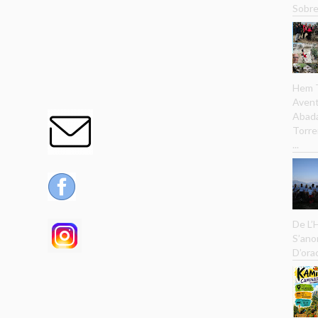
Sobre
Hem T
Avent
Abada
Torre
...
De L’
S’ano
D’ora