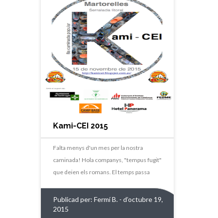
Kami-CEI 2015
Falta menys d'un mes per la nostra
caminada! Hola companys, "tempus fugit"
que deien els romans. El temps passa
Publicad per:
Fermí B.
- d’octubre 19,
2015