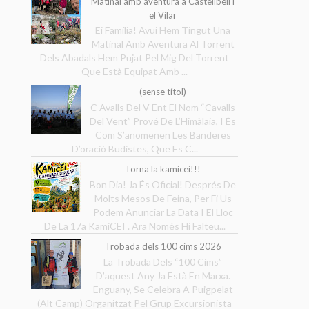
Matinal amb aventura a Castellbell i
el Vilar
Ei Família! Avui Hem Tingut Una
Matinal Amb Aventura Al Torrent
Dels Abadals Hem Pujat Pel Mig Del Torrent
Que Està Equipat Amb ...
(sense títol)
C Avalls Del V Ent El Nom “Cavalls
Del Vent” Prové De L’Himàlaia, I És
Com S’anomenen Les Banderes
D’oració Budistes, Que Es C...
Torna la kamicei!!!
Bon Dia! Ja És Oficial! Després De
Molts Mesos De Feina, Per Fi Us
Podem Anunciar La Data I El Lloc
De La 17a KamiCEI . Ara Només Hi Falteu...
Trobada dels 100 cims 2026
La Trobada Dels “100 Cims”
D’aquest Any Ja Està En Marxa.
Enguany, Se Celebra A Puigpelat
(Alt Camp) Organitzat Pel Grup Excursionista