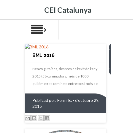
CEI Catalunya
1
2
BML 2016
3
4
Benvolguts/des, després de l'èxit de l'any
>
2015 (58 caminadors, més de 1000
quilòmetres caminats entre tots i més de
Publicad per:
Fermí B.
- d’octubre 29,
2015