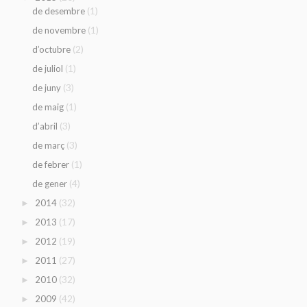
(1)
de desembre
(1)
de novembre
(2)
d’octubre
(1)
de juliol
(3)
de juny
(1)
de maig
(3)
d’abril
(3)
de març
(1)
de febrer
(4)
de gener
(32)
2014
►
(17)
2013
►
(19)
2012
►
(27)
2011
►
(32)
2010
►
(42)
2009
►