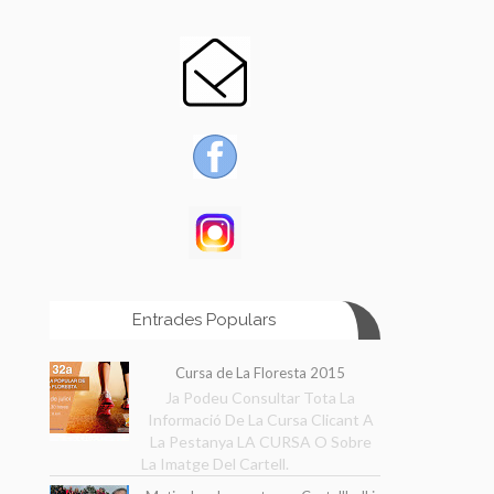
Entrades Populars
Cursa de La Floresta 2015
Ja Podeu Consultar Tota La
Informació De La Cursa Clicant A
La Pestanya LA CURSA O Sobre
La Imatge Del Cartell.