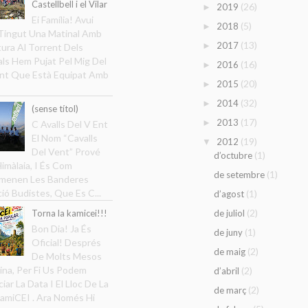
Castellbell i el Vilar
(26)
2019
►
Ei Família! Avui
(5)
2018
►
ingut Una Matinal Amb
(13)
2017
►
ura Al Torrent Dels
ls Hem Pujat Pel Mig Del
(16)
2016
►
nt Que Està Equipat Amb
(20)
2015
►
(32)
2014
►
(sense títol)
(17)
2013
►
C Avalls Del V Ent
El Nom “Cavalls
(19)
2012
▼
Del Vent” Prové
(1)
d’octubre
Himàlaia, I És Com
(1)
de setembre
menen Les Banderes
ció Budistes, Que Es C...
(1)
d’agost
(2)
Torna la kamicei!!!
de juliol
Bon Dia! Ja És
(1)
de juny
Oficial! Després
(2)
de maig
De Molts Mesos
ina, Per Fi Us Podem
(2)
d’abril
iar La Data I El Lloc De La
(2)
de març
amiCEI . Ara Només Hi