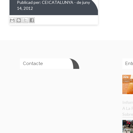
Publicad per:
CEICATALUNYA
- de juny
14, 2012
Contacte
Ent
Infor
A La
Sobre