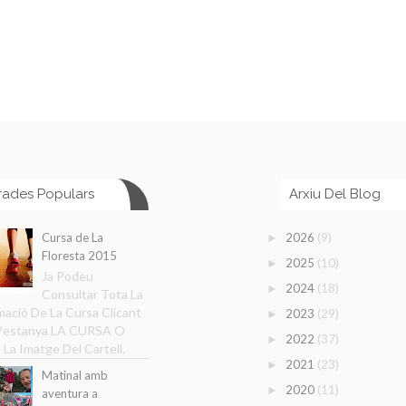
rades Populars
Arxiu Del Blog
(9)
Cursa de La
2026
►
Floresta 2015
(10)
2025
►
Ja Podeu
(18)
2024
►
Consultar Tota La
mació De La Cursa Clicant
(29)
2023
►
 Pestanya LA CURSA O
(37)
2022
►
 La Imatge Del Cartell.
(23)
2021
►
Matinal amb
(11)
2020
►
aventura a