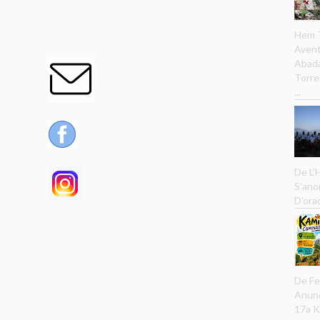
Hem T
Avent
Abada
Torre
...
De L’
S’ano
D’ora
De Fe
Anunc
17a K