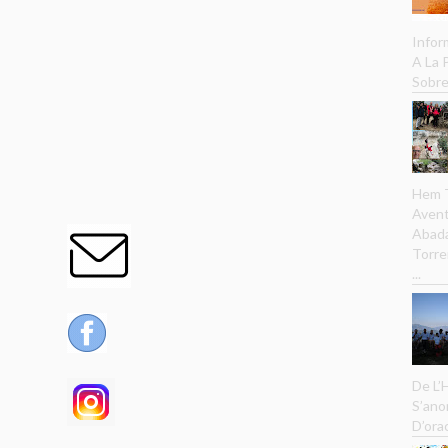
Infor
A La
Sobre
Hem T
Avent
Abada
Torre
...
De L’
S’ano
D’ora