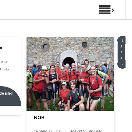
1
2
IA
3
4
LA DE
>
l de la
de juliol
NQB
LA MARE DE TOTES LES MARXES El dissabte