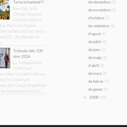
(3)
Torna la kamicei!!!
de desembre
Bon Dia! Ja És
(3)
de novembre
Oficial! Després
(1)
d’octubre
De Molts Mesos
ina, Per Fi Us Podem
(4)
de setembre
iar La Data I El Lloc De La
(1)
d’agost
amiCEI . Ara Només Hi
(4)
de juliol
...
(5)
de juny
Trobada dels 100
cims 2026
(3)
de maig
La Trobada Dels
(3)
d’abril
“100 Cims”
(3)
de març
est Any Ja Està En Marxa.
ny, Se Celebra A
(7)
de febrer
elat (Alt Camp) Organitzat
(5)
de gener
rup Excursionista Del C...
(20)
2008
►