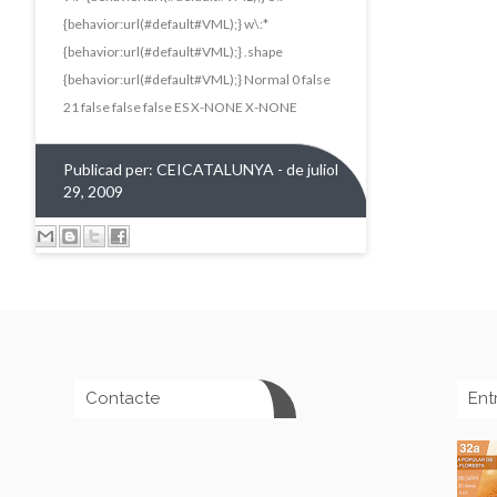
{behavior:url(#default#VML);} w\:*
{behavior:url(#default#VML);} .shape
{behavior:url(#default#VML);} Normal 0 false
21 false false false ES X-NONE X-NONE
Publicad per:
CEICATALUNYA
- de juliol
29, 2009
Contacte
Ent