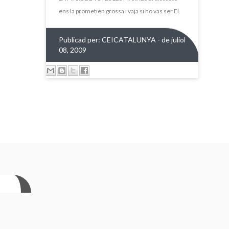
ens la prometien grossa i vaja si ho vas ser El
Publicad per:
CEICATALUNYA
- de juliol
08, 2009