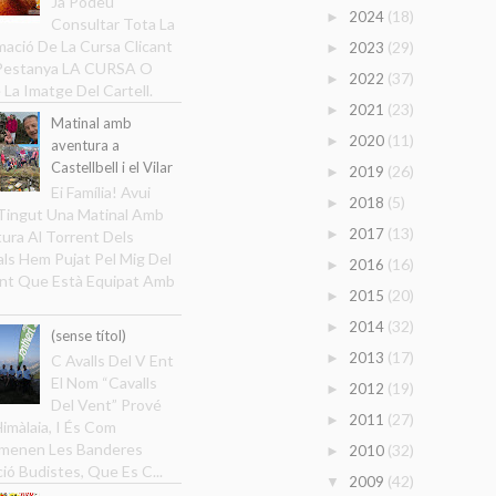
Ja Podeu
(18)
2024
►
Consultar Tota La
mació De La Cursa Clicant
(29)
2023
►
 Pestanya LA CURSA O
(37)
2022
►
 La Imatge Del Cartell.
(23)
2021
►
Matinal amb
(11)
2020
►
aventura a
Castellbell i el Vilar
(26)
2019
►
Ei Família! Avui
(5)
2018
►
ingut Una Matinal Amb
(13)
2017
►
ura Al Torrent Dels
ls Hem Pujat Pel Mig Del
(16)
2016
►
nt Que Està Equipat Amb
(20)
2015
►
(32)
2014
►
(sense títol)
(17)
2013
►
C Avalls Del V Ent
El Nom “Cavalls
(19)
2012
►
Del Vent” Prové
(27)
2011
►
Himàlaia, I És Com
menen Les Banderes
(32)
2010
►
ció Budistes, Que Es C...
(42)
2009
▼