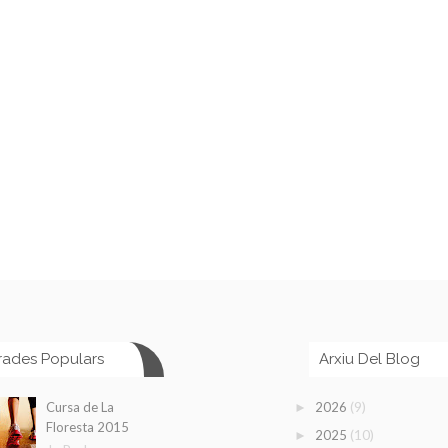
rades Populars
Arxiu Del Blog
(9)
Cursa de La
2026
►
Floresta 2015
(10)
2025
►