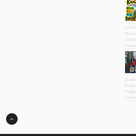
De Fe
Anunc
17a K
Falteu
D’aqu
Engua
Puigp
Pel G