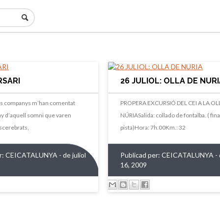
RSARI
26 JULIOL: OLLA DE NUR
ons companys m’han comentat
PROPERA EXCURSIÓ DEL CEI A LA OL
any d’aquell somni que varen
NÚRIASalida: collado de fontalba. ( fina
scerebrats,
pista)Hora: 7h.00Km.: 32
r:
CEICATALUNYA
- de juliol
Publicad per:
CEICATALUNYA
- 
16, 2009