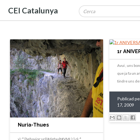
CEI Catalunya
1r ANIVE
Avui , uns b
que ja fa un 
tindre uns de
Publicad pe
17, 2009
Nuria-Thues
v\:* {behavior:url(#default#VML);} o\:*