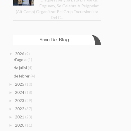
Enguany, Se Celebra A Puigpelat
(Alt Camp) Organitzat Pel Grup Excursionista
Del C...
Arxiu Del Blog
(9)
2026
▼
(1)
d’agost
(4)
de juliol
(4)
de febrer
(10)
2025
►
(18)
2024
►
(29)
2023
►
(37)
2022
►
(23)
2021
►
(11)
2020
►