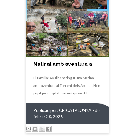
Matinal amb aventura a
Castellbell i el Vilar
Ei família!Avui hem tingut una Matinal
amb aventura al Torrent dels AbadalsHem
pujat pel mig del Torrent que està
Publicad per:
CEICATALUNYA
- de
febrer 28, 2026