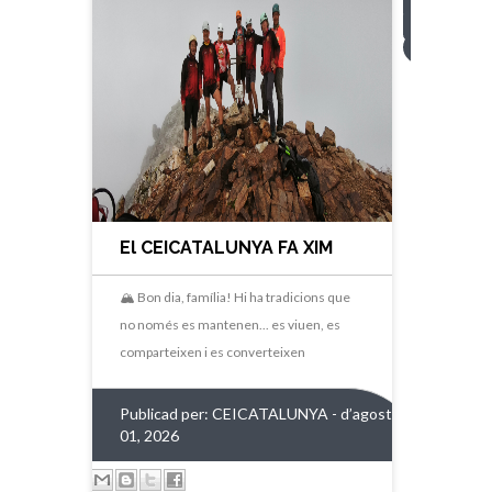
3
4
>
El CEICATALUNYA FA XIM
ALS GORGS BLANCS
🏔️ Bon dia, família! Hi ha tradicions que
no només es mantenen... es viuen, es
comparteixen i es converteixen
Publicad per:
CEICATALUNYA
- d’agost
01, 2026