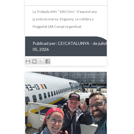
2026
La Trobada dels “100 Cims” d’aquest any
ja està en marxa. Enguany, se celebra a
Puigpelat (Alt Camp) organitzat
Publicad per:
CEICATALUNYA
- de juliol
05, 2026