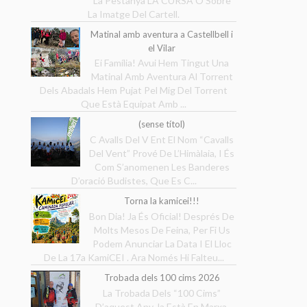
La Pestanya LA CURSA O Sobre
La Imatge Del Cartell.
Matinal amb aventura a Castellbell i
el Vilar
Ei Família! Avui Hem Tingut Una
Matinal Amb Aventura Al Torrent
Dels Abadals Hem Pujat Pel Mig Del Torrent
Que Està Equipat Amb ...
(sense títol)
C Avalls Del V Ent El Nom “Cavalls
Del Vent” Prové De L’Himàlaia, I És
Com S’anomenen Les Banderes
D’oració Budistes, Que Es C...
Torna la kamicei!!!
Bon Dia! Ja És Oficial! Després De
Molts Mesos De Feina, Per Fi Us
Podem Anunciar La Data I El Lloc
De La 17a KamiCEI . Ara Només Hi Falteu...
Trobada dels 100 cims 2026
La Trobada Dels “100 Cims”
D’aquest Any Ja Està En Marxa.