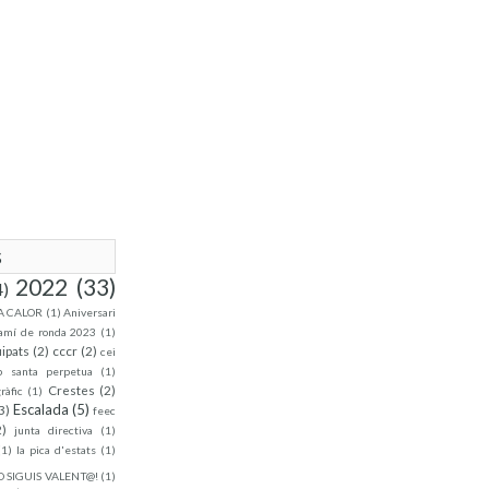
s
2022
(33)
4)
A CALOR
(1)
Aniversari
amí de ronda 2023
(1)
ipats
(2)
cccr
(2)
cei
p santa perpetua
(1)
Crestes
(2)
ràfic
(1)
Escalada
(5)
3)
feec
2)
junta directiva
(1)
(1)
la pica d'estats
(1)
O SIGUIS VALENT@!
(1)