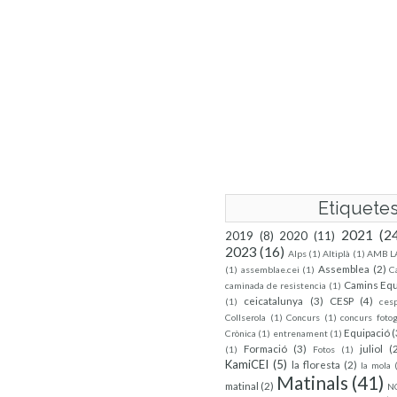
Etiquete
2021
(2
2019
(8)
2020
(11)
2023
(16)
Alps
(1)
Altiplà
(1)
AMB L
Assemblea
(2)
(1)
assemblae.cei
(1)
C
Camins Equ
caminada de resistencia
(1)
ceicatalunya
(3)
CESP
(4)
(1)
ces
Collserola
(1)
Concurs
(1)
concurs fotog
Equipació
(
Crònica
(1)
entrenament
(1)
Formació
(3)
juliol
(
(1)
Fotos
(1)
KamiCEI
(5)
la floresta
(2)
la mola
Matinals
(41)
matinal
(2)
N