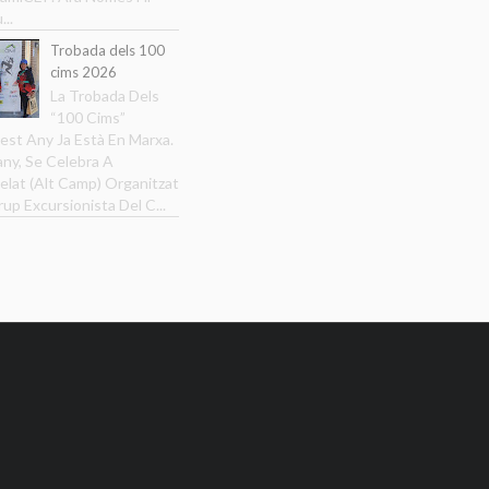
...
Trobada dels 100
cims 2026
La Trobada Dels
“100 Cims”
est Any Ja Està En Marxa.
ny, Se Celebra A
elat (Alt Camp) Organitzat
rup Excursionista Del C...