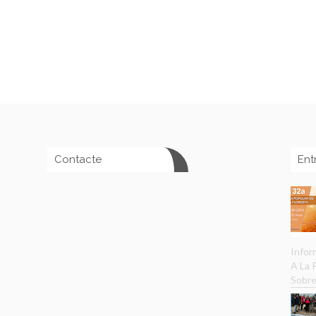
Contacte
Ent
Infor
A La
Sobre