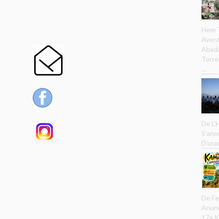
Hem T
Avent
Abada
Torre
...
De L’
S’ano
D’ora
De Fe
Anunc
17a K