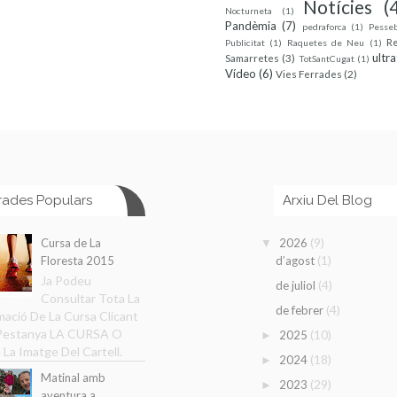
Notícies
(
Nocturneta
(1)
Pandèmia
(7)
pedraforca
(1)
Pesse
R
Publicitat
(1)
Raquetes de Neu
(1)
ultra
Samarretes
(3)
TotSantCugat
(1)
Vídeo
(6)
Vies Ferrades
(2)
rades Populars
Arxiu Del Blog
(9)
Cursa de La
2026
▼
(1)
Floresta 2015
d’agost
Ja Podeu
(4)
de juliol
Consultar Tota La
(4)
de febrer
mació De La Cursa Clicant
 Pestanya LA CURSA O
(10)
2025
►
 La Imatge Del Cartell.
(18)
2024
►
Matinal amb
(29)
2023
►
aventura a