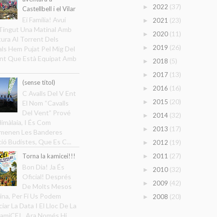
(37)
2022
►
Castellbell i el Vilar
Ei Família! Avui
(23)
2021
►
ingut Una Matinal Amb
(11)
2020
►
ura Al Torrent Dels
(26)
2019
►
ls Hem Pujat Pel Mig Del
nt Que Està Equipat Amb
(5)
2018
►
(13)
2017
►
(sense títol)
(16)
2016
►
C Avalls Del V Ent
(20)
2015
►
El Nom “Cavalls
Del Vent” Prové
(32)
2014
►
Himàlaia, I És Com
(17)
2013
►
menen Les Banderes
ció Budistes, Que Es C...
(19)
2012
►
(27)
Torna la kamicei!!!
2011
►
Bon Dia! Ja És
(32)
2010
►
Oficial! Després
(42)
2009
►
De Molts Mesos
ina, Per Fi Us Podem
(20)
2008
►
iar La Data I El Lloc De La
amiCEI . Ara Només Hi