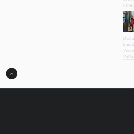
Falteu
D’aqu
Engua
Puigp
Pel G