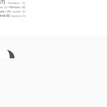
47)
Orientació
(1)
Peticions
(2)
bre
(1)
eptes
(4)
reunión
(1)
trail
(6)
vacances
(1)