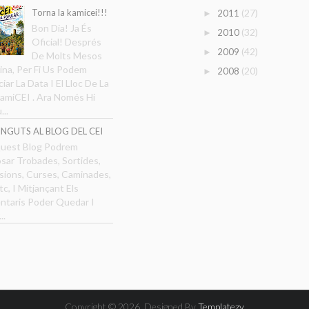
(27)
Torna la kamicei!!!
2011
►
Bon Dia! Ja És
(32)
2010
►
Oficial! Després
(42)
2009
►
De Molts Mesos
ina, Per Fi Us Podem
(20)
2008
►
iar La Data I El Lloc De La
amiCEI . Ara Només Hi
...
NGUTS AL BLOG DEL CEI
uest Blog Podrem
sar Trobades, Sortides,
sions, Curses, Caminades,
tc, I Mitjançant Els
taris Poder Quedar I
..
Copyright ©
2026. Designed By
Templatezy