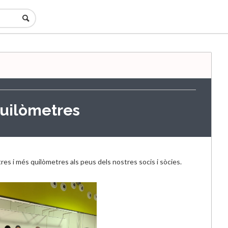
quilòmetres
s i més quilòmetres als peus dels nostres socis i sòcies.