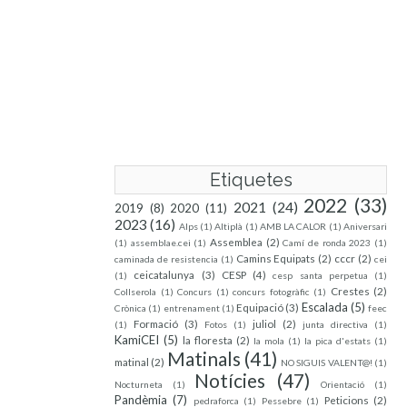
Etiquetes
2022
(33)
2021
(24)
2019
(8)
2020
(11)
2023
(16)
Alps
(1)
Altiplà
(1)
AMB LA CALOR
(1)
Aniversari
Assemblea
(2)
(1)
assemblae.cei
(1)
Camí de ronda 2023
(1)
Camins Equipats
(2)
cccr
(2)
caminada de resistencia
(1)
cei
ceicatalunya
(3)
CESP
(4)
(1)
cesp santa perpetua
(1)
Crestes
(2)
Collserola
(1)
Concurs
(1)
concurs fotogràfic
(1)
Escalada
(5)
Equipació
(3)
Crònica
(1)
entrenament
(1)
feec
Formació
(3)
juliol
(2)
(1)
Fotos
(1)
junta directiva
(1)
KamiCEI
(5)
la floresta
(2)
la mola
(1)
la pica d'estats
(1)
Matinals
(41)
matinal
(2)
NO SIGUIS VALENT@!
(1)
Notícies
(47)
Nocturneta
(1)
Orientació
(1)
Pandèmia
(7)
Peticions
(2)
pedraforca
(1)
Pessebre
(1)