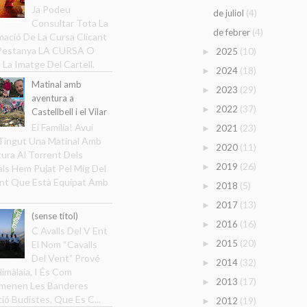
Ja Podeu
(4)
de juliol
Consultar Tota La
(4)
de febrer
mació De La Cursa Clicant
 Pestanya LA CURSA O
(10)
2025
►
 La Imatge Del Cartell.
(18)
2024
►
Matinal amb
(29)
2023
►
aventura a
(37)
2022
►
Castellbell i el Vilar
Ei Família! Avui
(23)
2021
►
ingut Una Matinal Amb
(11)
2020
►
ura Al Torrent Dels
(26)
2019
►
ls Hem Pujat Pel Mig Del
nt Que Està Equipat Amb
(5)
2018
►
(13)
2017
►
(sense títol)
(16)
2016
►
C Avalls Del V Ent
(20)
2015
►
El Nom “Cavalls
Del Vent” Prové
(32)
2014
►
Himàlaia, I És Com
(17)
2013
►
menen Les Banderes
ció Budistes, Que Es C...
(19)
2012
►