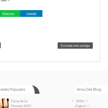
teix —
WhatsApp
Linkedin
Entrada més antiga
rades Populars
Arxiu Del Blog
(9)
Cursa de La
2026
▼
(1)
Floresta 2015
d’agost