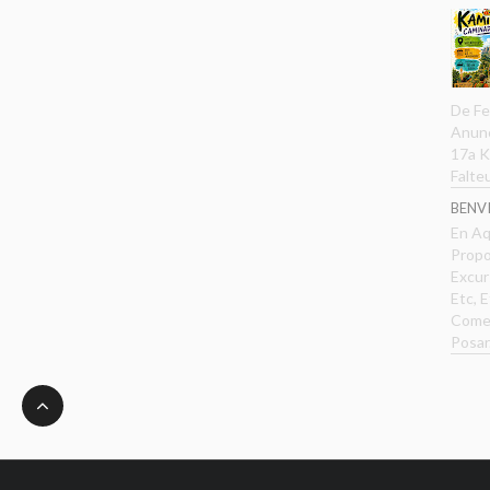
De Fe
Anunc
17a K
Falteu
BENVI
En Aq
Propo
Excur
Etc, E
Comen
Posar.