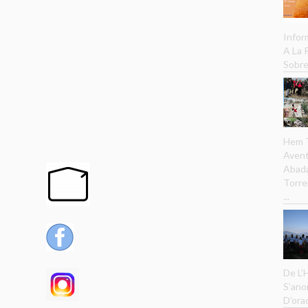
Infor
A La
Sobre
Hem T
Avent
Abada
Torre
...
De L’
S’ano
D’ora