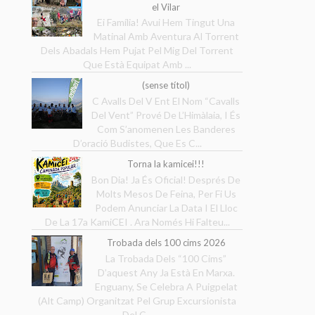
el Vilar
Ei Família! Avui Hem Tingut Una
Matinal Amb Aventura Al Torrent
Dels Abadals Hem Pujat Pel Mig Del Torrent
Que Està Equipat Amb ...
(sense títol)
C Avalls Del V Ent El Nom “Cavalls
Del Vent” Prové De L’Himàlaia, I És
Com S’anomenen Les Banderes
D’oració Budistes, Que Es C...
Torna la kamicei!!!
Bon Dia! Ja És Oficial! Després De
Molts Mesos De Feina, Per Fi Us
Podem Anunciar La Data I El Lloc
De La 17a KamiCEI . Ara Només Hi Falteu...
Trobada dels 100 cims 2026
La Trobada Dels “100 Cims”
D’aquest Any Ja Està En Marxa.
Enguany, Se Celebra A Puigpelat
(Alt Camp) Organitzat Pel Grup Excursionista
Del C...