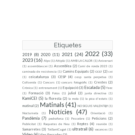
Etiquetes
2022
(33)
2021
(24)
2019
(8)
2020
(11)
2023
(16)
Alps
(1)
Altiplà
(1)
AMB LA CALOR
(1)
Aniversari
Assemblea
(2)
(1)
assemblae.cei
(1)
Camí de ronda 2023
(1)
Camins Equipats
(2)
cccr
(2)
caminada de resistencia
(1)
cei
ceicatalunya
(3)
CESP
(4)
(1)
cesp santa perpetua
(1)
Crestes
(2)
Collserola
(1)
Concurs
(1)
concurs fotogràfic
(1)
Escalada
(5)
Equipació
(3)
Crònica
(1)
entrenament
(1)
feec
Formació
(3)
juliol
(2)
(1)
Fotos
(1)
junta directiva
(1)
KamiCEI
(5)
la floresta
(2)
la mola
(1)
la pica d'estats
(1)
Matinals
(41)
matinal
(2)
NO SIGUIS VALENT@!
(1)
Notícies
(47)
Nocturneta
(1)
Orientació
(1)
Pandèmia
(7)
Peticions
(2)
pedraforca
(1)
Pessebre
(1)
Reptes
(4)
Publicitat
(1)
Raquetes de Neu
(1)
reunión
(1)
ultratrail
(6)
Samarretes
(3)
TotSantCugat
(1)
vacances
(1)
Vídeo
(6)
Vies Ferrades
(2)