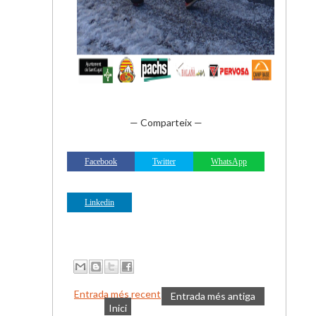
— Comparteix —
Facebook
Twitter
WhatsApp
Linkedin
Entrada més recent
Entrada més antiga
Inici