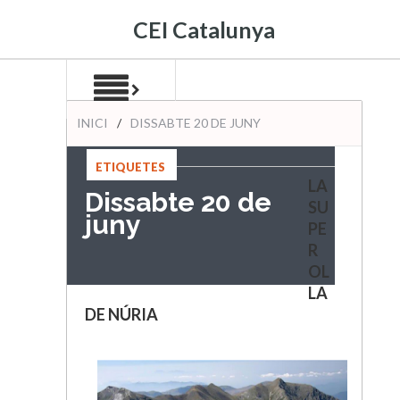
CEI Catalunya
INICI
/
DISSABTE 20 DE JUNY
ETIQUETES
LA
:
Dissabte 20 de
SU
juny
PE
R
OL
LA
DE NÚRIA