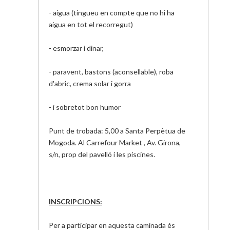
- aigua (tingueu en compte que no hi ha
aigua en tot el recorregut)
- esmorzar i dinar,
- paravent, bastons (aconsellable), roba
d'abric, crema solar i gorra
- i sobretot bon humor
Punt de trobada: 5,00 a Santa Perpètua de
Mogoda. Al Carrefour M
arket
,
Av. Girona,
s/
n
, prop del pavelló i les piscines.
INSCRIPCIONS:
Per a participar en aquesta caminada és