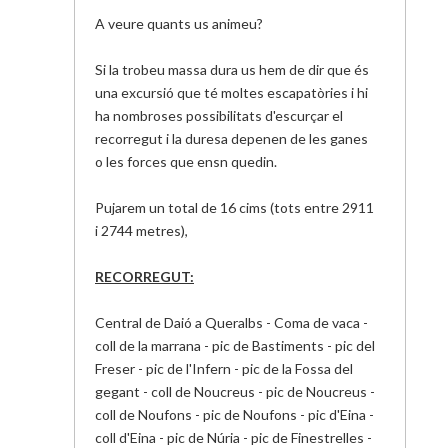
A veure quants us animeu?
Si la
trobeu massa dura us hem
de dir que és
una excursió que té moltes escapatòries i hi
ha nombroses possibilitats d'escurçar el
recorregut i la duresa depenen de les ganes
o les forces que
ensn
quedin.
Pujarem un total de 16 cims (tots entre 2911
i 2744 metres),
RECORREGUT:
Central de
Daió
a Queralbs - Coma de vaca -
coll de la marrana - pic de Bastiments - pic del
Freser - pic de l'Infern - pic de la Fossa del
gegant - coll de
Noucreus
- pic de
Noucreus
-
coll de
Noufons
- pic de
Noufons
- pic d'Eina -
coll d'Eina - pic de Núria - pic de Finestrelles -