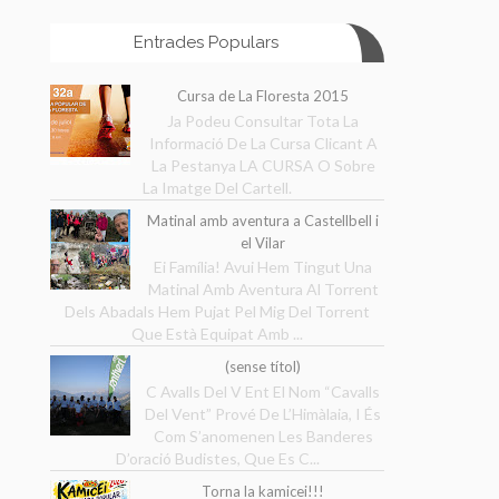
Entrades Populars
Cursa de La Floresta 2015
Ja Podeu Consultar Tota La
Informació De La Cursa Clicant A
La Pestanya LA CURSA O Sobre
La Imatge Del Cartell.
Matinal amb aventura a Castellbell i
el Vilar
Ei Família! Avui Hem Tingut Una
Matinal Amb Aventura Al Torrent
Dels Abadals Hem Pujat Pel Mig Del Torrent
Que Està Equipat Amb ...
(sense títol)
C Avalls Del V Ent El Nom “Cavalls
Del Vent” Prové De L’Himàlaia, I És
Com S’anomenen Les Banderes
D’oració Budistes, Que Es C...
Torna la kamicei!!!