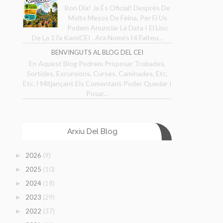
Bon Dia! Ja És Oficial! Després De
Molts Mesos De Feina, Per Fi Us
Podem Anunciar La Data I El Lloc
De La 17a KamiCEI . Ara Només Hi Falteu...
BENVINGUTS AL BLOG DEL CEI
En Aquest Blog Podrem Proposar Trobades,
Sortides, Excursions, Curses, Caminades, Etc,
Etc, I Mitjançant Els Comentaris Poder Quedar I
Posar...
Arxiu Del Blog
(9)
2026
►
(10)
2025
►
(18)
2024
►
(29)
2023
►
(37)
2022
►