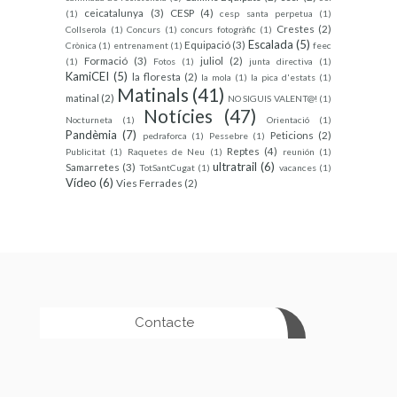
ceicatalunya
(3)
CESP
(4)
(1)
cesp santa perpetua
(1)
Crestes
(2)
Collserola
(1)
Concurs
(1)
concurs fotogràfic
(1)
Escalada
(5)
Equipació
(3)
Crònica
(1)
entrenament
(1)
feec
Formació
(3)
juliol
(2)
(1)
Fotos
(1)
junta directiva
(1)
KamiCEI
(5)
la floresta
(2)
la mola
(1)
la pica d'estats
(1)
Matinals
(41)
matinal
(2)
NO SIGUIS VALENT@!
(1)
Notícies
(47)
Nocturneta
(1)
Orientació
(1)
Pandèmia
(7)
Peticions
(2)
pedraforca
(1)
Pessebre
(1)
Reptes
(4)
Publicitat
(1)
Raquetes de Neu
(1)
reunión
(1)
ultratrail
(6)
Samarretes
(3)
TotSantCugat
(1)
vacances
(1)
Vídeo
(6)
Vies Ferrades
(2)
Contacte