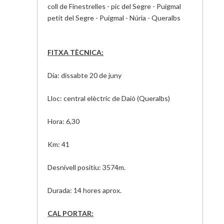
coll de Finestrelles - pic del Segre - Puigmal
petit del Segre - Puigmal - Núria -
Queralbs
FITXA TÈCNICA:
Dia: dissabte 20 de juny
Lloc: central elèctric de
Daió
(Queralbs)
Hora: 6,30
Km: 41
Desnivell positiu:
3574m
.
Durada: 14 hores
aprox
.
CAL PORTAR: