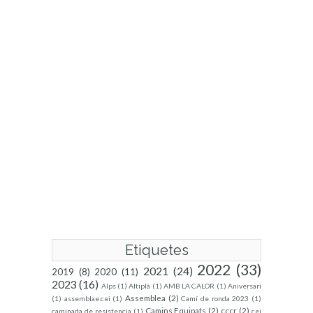
Etiquetes
2022
(33)
2021
(24)
2019
(8)
2020
(11)
2023
(16)
Alps
(1)
Altiplà
(1)
AMB LA CALOR
(1)
Aniversari
Assemblea
(2)
(1)
assemblae.cei
(1)
Camí de ronda 2023
(1)
Camins Equipats
(2)
cccr
(2)
caminada de resistencia
(1)
cei