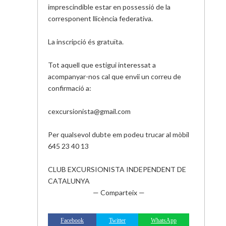
imprescindible estar en possessió de la
corresponent llicència federativa.
La inscripció és gratuïta.
Tot aquell que estigui interessat a
acompanyar-nos cal que
envii
un correu de
confirmació a:
cexcursionista@gmail
.com
Per qualsevol dubte em podeu trucar al mòbil
645 23 40 13
CLUB EXCURSIONISTA INDEPENDENT DE
CATALUNYA
— Comparteix —
Facebook
Twitter
WhatsApp