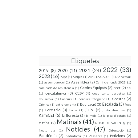
Etiquetes
2022
(33)
2021
(24)
2019
(8)
2020
(11)
2023
(16)
Alps
(1)
Altiplà
(1)
AMB LA CALOR
(1)
Aniversari
Assemblea
(2)
(1)
assemblae.cei
(1)
Camí de ronda 2023
(1)
Camins Equipats
(2)
cccr
(2)
caminada de resistencia
(1)
cei
ceicatalunya
(3)
CESP
(4)
(1)
cesp santa perpetua
(1)
Crestes
(2)
Collserola
(1)
Concurs
(1)
concurs fotogràfic
(1)
Escalada
(5)
Equipació
(3)
Crònica
(1)
entrenament
(1)
feec
Formació
(3)
juliol
(2)
(1)
Fotos
(1)
junta directiva
(1)
KamiCEI
(5)
la floresta
(2)
la mola
(1)
la pica d'estats
(1)
Matinals
(41)
matinal
(2)
NO SIGUIS VALENT@!
(1)
Notícies
(47)
Nocturneta
(1)
Orientació
(1)
Pandèmia
(7)
Peticions
(2)
pedraforca
(1)
Pessebre
(1)