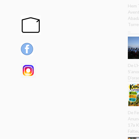
Hem T
Avent
Abada
Torre
...
De L’
S’ano
D’ora
De Fe
Anunc
17a K
Falteu