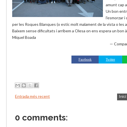
amunt cap a
Un bon entre
l'esmorzar i
per les Roques Blanques (o estic molt malament de la vista o les 
Baixem sense dificultats i arribem a Olesa on ens espera un bon 
Miquel Boada
— Compar
Facebook
Twitter
Entrada més recent
Inici
0 comments: