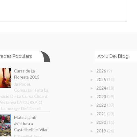
rades Populars
Arxiu Del Blog
(9)
Cursa de La
2026
►
Floresta 2015
(10)
2025
►
Ja Podeu
(18)
2024
►
Consultar Tota La
mació De La Cursa Clicant
(29)
2023
►
 Pestanya LA CURSA O
(37)
2022
►
 La Imatge Del Cartell.
(23)
2021
►
Matinal amb
(11)
2020
►
aventura a
Castellbell i el Vilar
(26)
2019
►
Ei Família! Avui