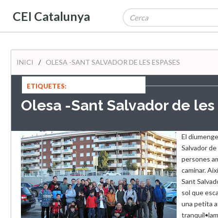
CEI Catalunya
INICI
/
OLESA -SANT SALVADOR DE LES ESPASES
ETIQUETES:
Olesa -Sant Salvador de les
El diumenge
Salvador de 
persones am
caminar. Així
Sant Salvado
sol que esc
una petita 
tranquil•lam