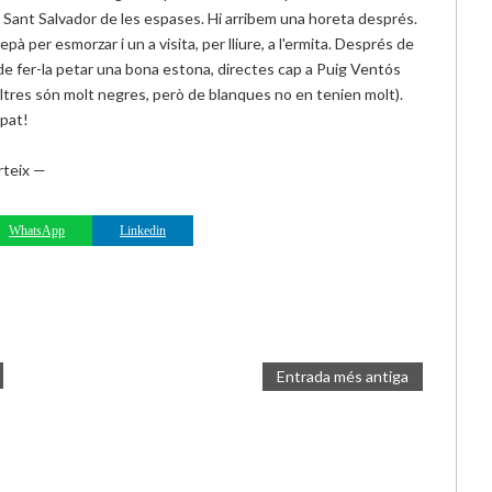
 Sant Salvador de les espases. Hi arribem una horeta després.
pà per esmorzar i un a visita, per lliure, a l'ermita. Després de
 de fer-la petar una bona estona, directes cap a Puig Ventós
altres són molt negres, però de blanques no en tenien molt).
àpat!
teix —
WhatsApp
Linkedin
Entrada més antiga