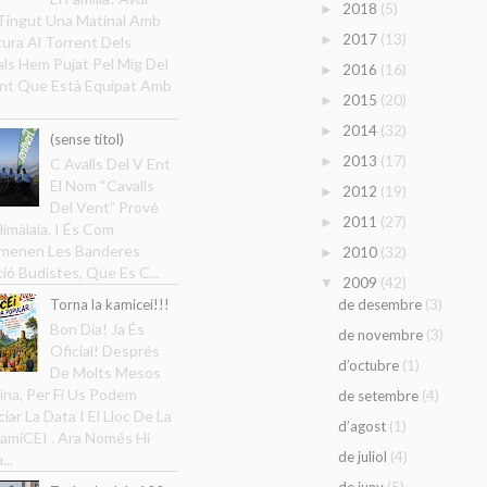
(5)
2018
►
ingut Una Matinal Amb
(13)
2017
►
ura Al Torrent Dels
ls Hem Pujat Pel Mig Del
(16)
2016
►
nt Que Està Equipat Amb
(20)
2015
►
(32)
2014
►
(sense títol)
(17)
2013
►
C Avalls Del V Ent
El Nom “Cavalls
(19)
2012
►
Del Vent” Prové
(27)
2011
►
Himàlaia, I És Com
menen Les Banderes
(32)
2010
►
ció Budistes, Que Es C...
(42)
2009
▼
(3)
Torna la kamicei!!!
de desembre
Bon Dia! Ja És
(3)
de novembre
Oficial! Després
(1)
d’octubre
De Molts Mesos
ina, Per Fi Us Podem
(4)
de setembre
iar La Data I El Lloc De La
(1)
d’agost
amiCEI . Ara Només Hi
(4)
de juliol
...
(5)