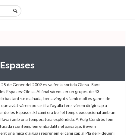
 Espases
 25 de Gener del 2009 es va fer la sortida Olesa -Sant
les Espases-Olesa. Al final vàrem ser un grupet de 43
b bastant-te mainada, ben avinguts i amb moltes ganes de
 que aviat vàrem posar fil a l'agulla i ens vàrem dirigir cap a
r de les Espases. El camí era bo i el temps excepcional amb un
alfava i amb una temperatura esplèndida. A Puig Cendrós fem
aturada i contemplem embadalits el paisatge. Bevem
ent una mica d'aigua i reprenem el camí cap al Pla del Fideuer i