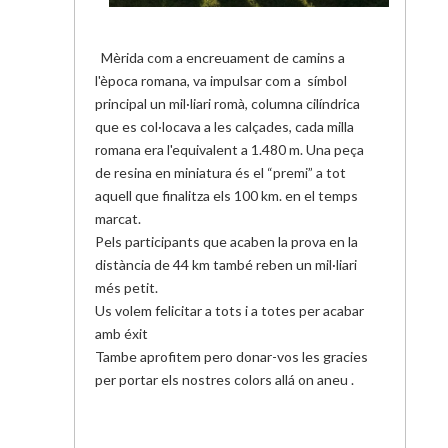
Mèrida com a encreuament de camins a
l'època romana, va impulsar com a símbol
principal un mil·liari romà, columna cilíndrica
que es col·locava a les calçades, cada milla
romana era l'equivalent a 1.480 m. Una peça
de resina en miniatura és el “premi” a tot
aquell que finalitza els 100 km. en el temps
marcat.
Pels participants que acaben la prova en la
distància de 44 km també reben un mil·liari
més petit.
Us volem felicitar a tots i a totes per acabar
amb éxit
Tambe aprofitem pero donar-vos les gracies
per portar els nostres colors allá on aneu .