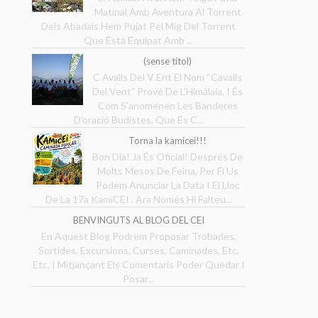
Matinal Amb Aventura Al Torrent
Dels Abadals Hem Pujat Pel Mig Del Torrent
Que Està Equipat Amb ...
(sense títol)
C Avalls Del V Ent El Nom “Cavalls
Del Vent” Prové De L’Himàlaia, I És
Com S’anomenen Les Banderes
D’oració Budistes, Que Es C...
Torna la kamicei!!!
Bon Dia! Ja És Oficial! Després De
Molts Mesos De Feina, Per Fi Us
Podem Anunciar La Data I El Lloc
De La 17a KamiCEI . Ara Només Hi Falteu...
BENVINGUTS AL BLOG DEL CEI
En Aquest Blog Podrem Proposar Trobades,
Sortides, Excursions, Curses, Caminades, Etc,
Etc, I Mitjançant Els Comentaris Poder Quedar I
Posar...