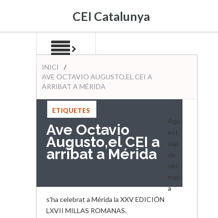
CEI Catalunya
INICI
/
AVE OCTAVIO AUGUSTO,EL CEI A
ARRIBAT A MÉRIDA
ETIQUETES
:
Aqu
Ave Octavio
est
Augusto,el CEI a
cap
arribat a Mérida
de
set
man
a
s'ha celebrat a Mérida la XXV EDICIÓN
LXVII MILLAS ROMANAS.