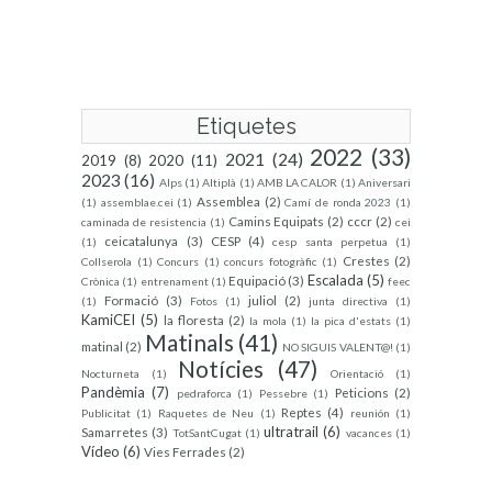
Etiquetes
2022
(33)
2021
(24)
2019
(8)
2020
(11)
2023
(16)
Alps
(1)
Altiplà
(1)
AMB LA CALOR
(1)
Aniversari
Assemblea
(2)
(1)
assemblae.cei
(1)
Camí de ronda 2023
(1)
Camins Equipats
(2)
cccr
(2)
caminada de resistencia
(1)
cei
ceicatalunya
(3)
CESP
(4)
(1)
cesp santa perpetua
(1)
Crestes
(2)
Collserola
(1)
Concurs
(1)
concurs fotogràfic
(1)
Escalada
(5)
Equipació
(3)
Crònica
(1)
entrenament
(1)
feec
Formació
(3)
juliol
(2)
(1)
Fotos
(1)
junta directiva
(1)
KamiCEI
(5)
la floresta
(2)
la mola
(1)
la pica d'estats
(1)
Matinals
(41)
matinal
(2)
NO SIGUIS VALENT@!
(1)
Notícies
(47)
Nocturneta
(1)
Orientació
(1)
Pandèmia
(7)
Peticions
(2)
pedraforca
(1)
Pessebre
(1)
Reptes
(4)
Publicitat
(1)
Raquetes de Neu
(1)
reunión
(1)
ultratrail
(6)
Samarretes
(3)
TotSantCugat
(1)
vacances
(1)
Vídeo
(6)
Vies Ferrades
(2)