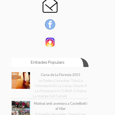
Entrades Populars
Cursa de La Floresta 2015
Ja Podeu Consultar Tota La
Informació De La Cursa Clicant A
La Pestanya LA CURSA O Sobre
La Imatge Del Cartell.
Matinal amb aventura a Castellbell i
el Vilar
Ei Família! Avui Hem Tingut Una