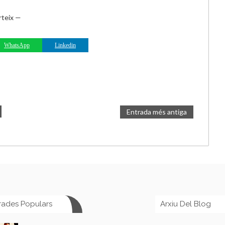
teix —
WhatsApp
Linkedin
Entrada més antiga
rades Populars
Arxiu Del Blog