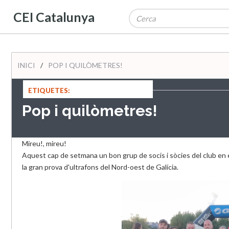
CEI Catalunya
INICI
/
POP I QUILÒMETRES!
ETIQUETES:
Pop i quilòmetres!
Mireu!, mireu!
Aquest cap de setmana un bon grup de socis i sòcies del club en e
la gran prova d'ultrafons del Nord-oest de Galícia.