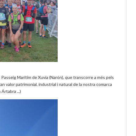
al Passeig Marítim de
Xuvia
(
Narón
), que transcorre a més pels
n valor patrimonial, industrial i natural de la nostra comarca
a
Ártabra
...)