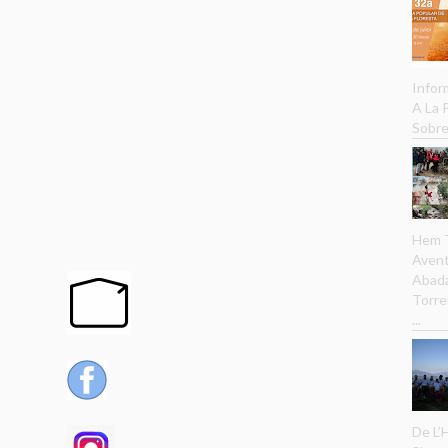
Infor
A La
Sobre
Hem T
Avent
Abada
Torre
...
De L’