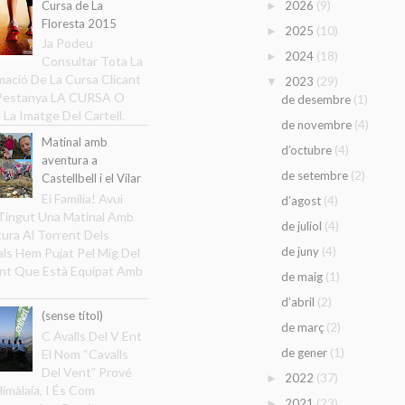
(9)
Cursa de La
2026
►
Floresta 2015
(10)
2025
►
Ja Podeu
(18)
2024
►
Consultar Tota La
mació De La Cursa Clicant
(29)
2023
▼
 Pestanya LA CURSA O
(1)
de desembre
 La Imatge Del Cartell.
(4)
de novembre
Matinal amb
(4)
d’octubre
aventura a
(2)
de setembre
Castellbell i el Vilar
Ei Família! Avui
(4)
d’agost
ingut Una Matinal Amb
(4)
de juliol
ura Al Torrent Dels
(4)
de juny
ls Hem Pujat Pel Mig Del
nt Que Està Equipat Amb
(1)
de maig
(2)
d’abril
(sense títol)
(2)
de març
C Avalls Del V Ent
(1)
de gener
El Nom “Cavalls
Del Vent” Prové
(37)
2022
►
Himàlaia, I És Com
(23)
2021
►