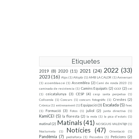
Etiquetes
2022
(33)
2021
(24)
2019
(8)
2020
(11)
2023
(16)
Alps
(1)
Altiplà
(1)
AMB LA CALOR
(1)
Aniversari
Assemblea
(2)
(1)
assemblae.cei
(1)
Camí de ronda 2023
(1)
Camins Equipats
(2)
cccr
(2)
caminada de resistencia
(1)
cei
ceicatalunya
(3)
CESP
(4)
(1)
cesp santa perpetua
(1)
Crestes
(2)
Collserola
(1)
Concurs
(1)
concurs fotogràfic
(1)
Escalada
(5)
Equipació
(3)
Crònica
(1)
entrenament
(1)
feec
Formació
(3)
juliol
(2)
(1)
Fotos
(1)
junta directiva
(1)
KamiCEI
(5)
la floresta
(2)
la mola
(1)
la pica d'estats
(1)
Matinals
(41)
matinal
(2)
NO SIGUIS VALENT@!
(1)
Notícies
(47)
Nocturneta
(1)
Orientació
(1)
Pandèmia
(7)
Peticions
(2)
pedraforca
(1)
Pessebre
(1)