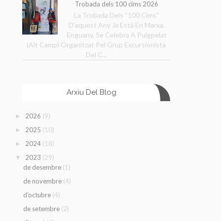
Trobada dels 100 cims 2026
La Trobada Dels “100 Cims”
D’aquest Any Ja Està En Marxa.
Enguany, Se Celebra A Puigpelat
(Alt Camp) Organitzat Pel Grup Excursionista
Del C...
Arxiu Del Blog
(9)
2026
►
(10)
2025
►
(18)
2024
►
(29)
2023
▼
(1)
de desembre
(4)
de novembre
(4)
d’octubre
(2)
de setembre