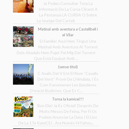
Ja Podeu Consultar Tota La
Informació De La Cursa Clicant A
La Pestanya LA CURSA O Sobre
La Imatge Del Cartell.
Matinal amb aventura a Castellbell i
el Vilar
Ei Família! Avui Hem Tingut Una
Matinal Amb Aventura Al Torrent
Dels Abadals Hem Pujat Pel Mig Del Torrent
Que Està Equipat Amb ...
(sense títol)
C Avalls Del V Ent El Nom “Cavalls
Del Vent” Prové De L’Himàlaia, I És
Com S’anomenen Les Banderes
D’oració Budistes, Que Es C...
Torna la kamicei!!!
Bon Dia! Ja És Oficial! Després De
Molts Mesos De Feina, Per Fi Us
Podem Anunciar La Data I El Lloc
De La 17a KamiCEI . Ara Només Hi Falteu...