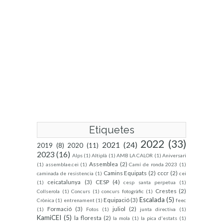
Etiquetes
2022
(33)
2021
(24)
2019
(8)
2020
(11)
2023
(16)
Alps
(1)
Altiplà
(1)
AMB LA CALOR
(1)
Aniversari
Assemblea
(2)
(1)
assemblae.cei
(1)
Camí de ronda 2023
(1)
Camins Equipats
(2)
cccr
(2)
caminada de resistencia
(1)
cei
ceicatalunya
(3)
CESP
(4)
(1)
cesp santa perpetua
(1)
Crestes
(2)
Collserola
(1)
Concurs
(1)
concurs fotogràfic
(1)
Escalada
(5)
Equipació
(3)
Crònica
(1)
entrenament
(1)
feec
Formació
(3)
juliol
(2)
(1)
Fotos
(1)
junta directiva
(1)
KamiCEI
(5)
la floresta
(2)
la mola
(1)
la pica d'estats
(1)