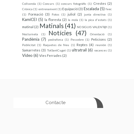
Crestes
(2)
Collserola
(1)
Concurs
(1)
concurs fotogràfic
(1)
Escalada
(5)
Equipació
(3)
Crònica
(1)
entrenament
(1)
feec
Formació
(3)
juliol
(2)
(1)
Fotos
(1)
junta directiva
(1)
KamiCEI
(5)
la floresta
(2)
la mola
(1)
la pica d'estats
(1)
Matinals
(41)
matinal
(2)
NO SIGUIS VALENT@!
(1)
Notícies
(47)
Nocturneta
(1)
Orientació
(1)
Pandèmia
(7)
Peticions
(2)
pedraforca
(1)
Pessebre
(1)
Reptes
(4)
Publicitat
(1)
Raquetes de Neu
(1)
reunión
(1)
ultratrail
(6)
Samarretes
(3)
TotSantCugat
(1)
vacances
(1)
Vídeo
(6)
Vies Ferrades
(2)
Contacte