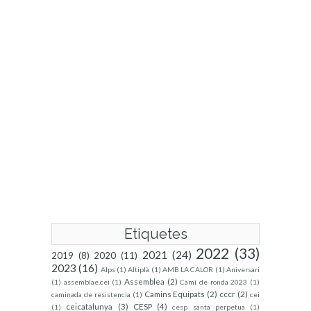
Etiquetes
2022
(33)
2021
(24)
2019
(8)
2020
(11)
2023
(16)
Alps
(1)
Altiplà
(1)
AMB LA CALOR
(1)
Aniversari
Assemblea
(2)
(1)
assemblae.cei
(1)
Camí de ronda 2023
(1)
Camins Equipats
(2)
cccr
(2)
caminada de resistencia
(1)
cei
ceicatalunya
(3)
CESP
(4)
(1)
cesp santa perpetua
(1)