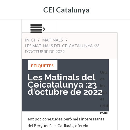
CEI Catalunya
INICI
/
MATINALS
/
LES MATINALS DEL CEICATALUNYA :23
D'OCTUBRE DE 2022
ETIQUETES
:
2022
,
Una
Les Matinals del
MATINALS
de
Ceicatalunya :23
les
d'octubre de 2022
serr
es
relat
ivam
ent poc conegudes però més interessants
del Berguedà, el Catllaràs, ofereix