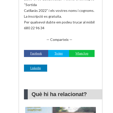
“Sortida
Catllaràs 2022” i els vostres noms i cognoms.
La inscripció es gratuïta.
Per qualsevol dubte em podeu trucar al mòbil
680 22 96 34
— Comparteix —
Facebook
Twitter
WhatsApp
Linkedin
Què hi ha relacionat?