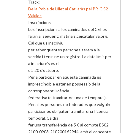
Track:
De la Pobla de Lillet al Catllaràs pel PR-C 52 -
Wikiloc
Inscripcions
Les inscripcions a les caminades del CEI es
faran al següent: matinals.ceicatalunya.org.
Cal que us inscriviu
per saber quantes persones serem a la
sortida i tenir-ne un registre. La data límit per
a inscriure’s és el
dia 20 d’octubre.
Per a participar en aquesta caminada és
imprescindible estar en possessió de la
corresponent llicència
federativa (o tramitar-ne una de temporal).
Per a les persones no federades que vulguin
participar és obligatori tramitar una llicència
temporal. Caldrà
fer una transferència de 5 € al compte ES02 -
2100-0903-210200162944, amb el concepte