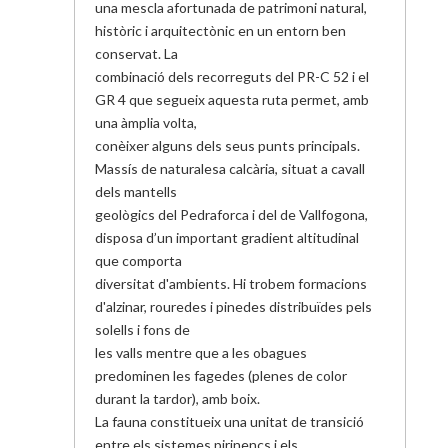
una mescla afortunada de patrimoni natural,
històric i arquitectònic en un entorn ben
conservat. La
combinació dels recorreguts del PR-C 52 i el
GR 4 que segueix aquesta ruta permet, amb
una àmplia volta,
conèixer alguns dels seus punts principals.
Massís de naturalesa calcària, situat a cavall
dels mantells
geològics del Pedraforca i del de Vallfogona,
disposa d’un important gradient altitudinal
que comporta
diversitat d'ambients. Hi trobem formacions
d'alzinar, rouredes i pinedes distribuïdes pels
solells i fons de
les valls mentre que a les obagues
predominen les fagedes (plenes de color
durant la tardor), amb boix.
La fauna constitueix una unitat de transició
entre els sistemes pirinencs i els