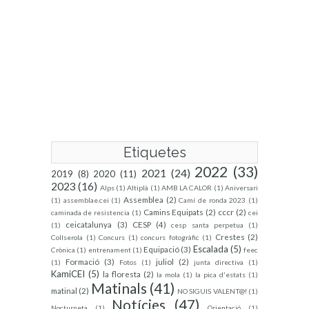
Etiquetes
2022
(33)
2021
(24)
2019
(8)
2020
(11)
2023
(16)
Alps
(1)
Altiplà
(1)
AMB LA CALOR
(1)
Aniversari
Assemblea
(2)
(1)
assemblae.cei
(1)
Camí de ronda 2023
(1)
Camins Equipats
(2)
cccr
(2)
caminada de resistencia
(1)
cei
ceicatalunya
(3)
CESP
(4)
(1)
cesp santa perpetua
(1)
Crestes
(2)
Collserola
(1)
Concurs
(1)
concurs fotogràfic
(1)
Escalada
(5)
Equipació
(3)
Crònica
(1)
entrenament
(1)
feec
Formació
(3)
juliol
(2)
(1)
Fotos
(1)
junta directiva
(1)
KamiCEI
(5)
la floresta
(2)
la mola
(1)
la pica d'estats
(1)
Matinals
(41)
matinal
(2)
NO SIGUIS VALENT@!
(1)
Notícies
(47)
Nocturneta
(1)
Orientació
(1)