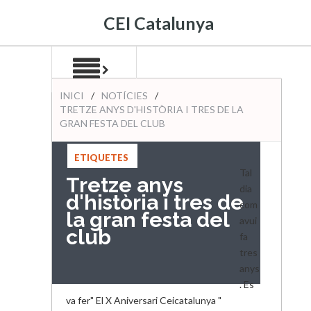
CEI Catalunya
INICI
/
NOTÍCIES
/
TRETZE ANYS D'HISTÒRIA I TRES DE LA
GRAN FESTA DEL CLUB
ETIQUETES
:
2021
,
Tal
Tretze anys
ANIVERSARI
,
dia
d'història i tres de
NOTÍCIES
com
la gran festa del
avui
club
fa
tres
anys
. Es
va fer" El X Aniversari Ceicatalunya "