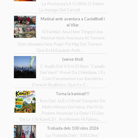
La Pestanya LA CURSA O Sobre
La Imatge Del Cartell.
Matinal amb aventura a Castellbell i
el Vilar
Ei Família! Avui Hem Tingut Una
Matinal Amb Aventura Al Torrent
Dels Abadals Hem Pujat Pel Mig Del Torrent
Que Està Equipat Amb ...
(sense títol)
C Avalls Del V Ent El Nom “Cavalls
Del Vent” Prové De L’Himàlaia, I És
Com S’anomenen Les Banderes
D’oració Budistes, Que Es C...
Torna la kamicei!!!
Bon Dia! Ja És Oficial! Després De
Molts Mesos De Feina, Per Fi Us
Podem Anunciar La Data I El Lloc
De La 17a KamiCEI . Ara Només Hi Falteu...
Trobada dels 100 cims 2026
La Trobada Dels “100 Cims”