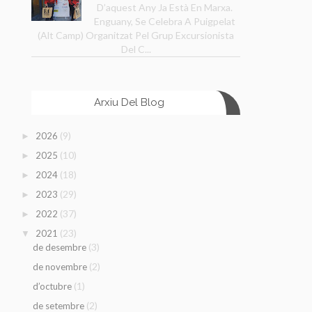
D’aquest Any Ja Està En Marxa.
Enguany, Se Celebra A Puigpelat
(Alt Camp) Organitzat Pel Grup Excursionista
Del C...
Arxiu Del Blog
(9)
2026
►
(10)
2025
►
(18)
2024
►
(29)
2023
►
(37)
2022
►
(23)
2021
▼
(3)
de desembre
(2)
de novembre
(1)
d’octubre
(2)
de setembre