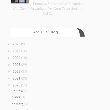
Enguany, Se Celebra A Puigpelat
(Alt Camp) Organitzat Pel Grup Excursionista
Del C...
Arxiu Del Blog
(9)
2026
►
(10)
2025
►
(18)
2024
►
(29)
2023
►
(37)
2022
►
(23)
2021
►
(11)
2020
▼
(2)
de maig
(1)
d’abril
(5)
de març