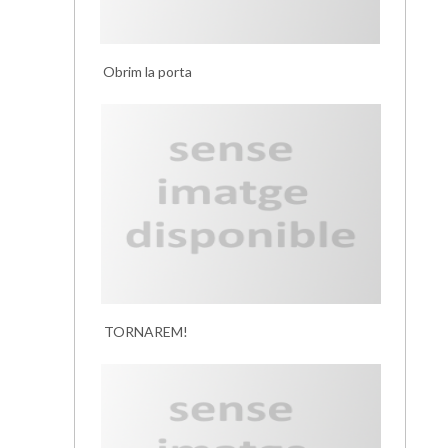
Obrim la porta
TORNAREM!