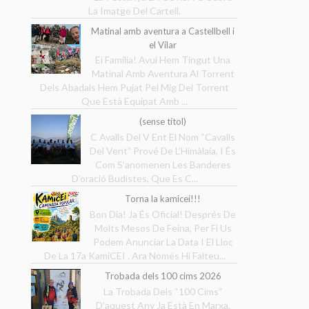
La Imatge Del Cartell.
Matinal amb aventura a Castellbell i
el Vilar
Ei Família! Avui Hem Tingut Una
Matinal Amb Aventura Al Torrent
Dels Abadals Hem Pujat Pel Mig Del Torrent
Que Està Equipat Amb ...
(sense títol)
C Avalls Del V Ent El Nom “Cavalls
Del Vent” Prové De L’Himàlaia, I És
Com S’anomenen Les Banderes
D’oració Budistes, Que Es C...
Torna la kamicei!!!
Bon Dia! Ja És Oficial! Després De
Molts Mesos De Feina, Per Fi Us
Podem Anunciar La Data I El Lloc
De La 17a KamiCEI . Ara Només Hi Falteu...
Trobada dels 100 cims 2026
La Trobada Dels “100 Cims”
D’aquest Any Ja Està En Marxa.