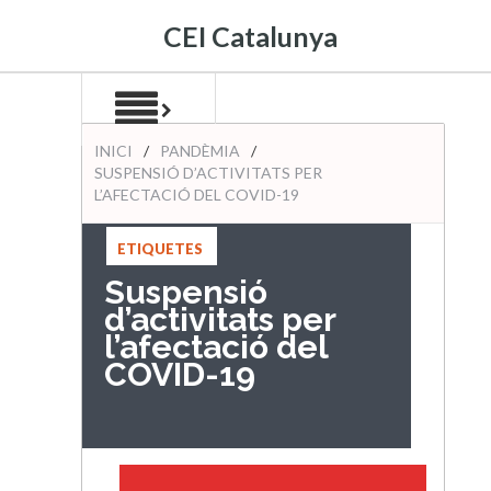
CEI Catalunya
INICI
/
PANDÈMIA
/
SUSPENSIÓ D’ACTIVITATS PER
L’AFECTACIÓ DEL COVID-19
ETIQUETES
:
2020
,
Suspensió
PANDÈMIA
d’activitats per
l’afectació del
COVID-19