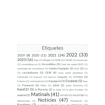
Etiquetes
2022
(33)
2021
(24)
2019
(8)
2020
(11)
2023
(16)
Alps
(1)
Altiplà
(1)
AMB LA CALOR
(1)
Aniversari
Assemblea
(2)
(1)
assemblae.cei
(1)
Camí de ronda 2023
(1)
Camins Equipats
(2)
cccr
(2)
caminada de resistencia
(1)
cei
ceicatalunya
(3)
CESP
(4)
(1)
cesp santa perpetua
(1)
Crestes
(2)
Collserola
(1)
Concurs
(1)
concurs fotogràfic
(1)
Escalada
(5)
Equipació
(3)
Crònica
(1)
entrenament
(1)
feec
Formació
(3)
juliol
(2)
(1)
Fotos
(1)
junta directiva
(1)
KamiCEI
(5)
la floresta
(2)
la mola
(1)
la pica d'estats
(1)
Matinals
(41)
matinal
(2)
NO SIGUIS VALENT@!
(1)
Notícies
(47)
Nocturneta
(1)
Orientació
(1)
Pandèmia
(7)
Peticions
(2)