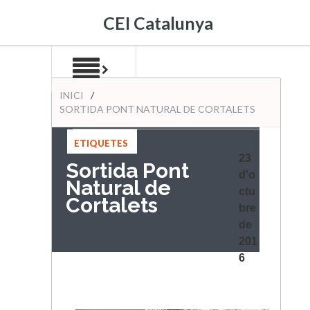
CEI Catalunya
INICI
/
SORTIDA PONT NATURAL DE CORTALETS
ETIQUETES
:
23
Sortida Pont
d'o
Natural de
ctu
Cortalets
bre
de
201
6