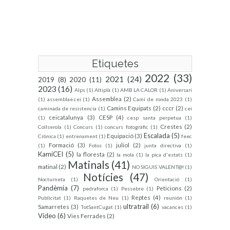
Etiquetes
2022
(33)
2021
(24)
2019
(8)
2020
(11)
2023
(16)
Alps
(1)
Altiplà
(1)
AMB LA CALOR
(1)
Aniversari
Assemblea
(2)
(1)
assemblae.cei
(1)
Camí de ronda 2023
(1)
Camins Equipats
(2)
cccr
(2)
caminada de resistencia
(1)
cei
ceicatalunya
(3)
CESP
(4)
(1)
cesp santa perpetua
(1)
Crestes
(2)
Collserola
(1)
Concurs
(1)
concurs fotogràfic
(1)
Escalada
(5)
Equipació
(3)
Crònica
(1)
entrenament
(1)
feec
Formació
(3)
juliol
(2)
(1)
Fotos
(1)
junta directiva
(1)
KamiCEI
(5)
la floresta
(2)
la mola
(1)
la pica d'estats
(1)
Matinals
(41)
matinal
(2)
NO SIGUIS VALENT@!
(1)
Notícies
(47)
Nocturneta
(1)
Orientació
(1)
Pandèmia
(7)
Peticions
(2)
pedraforca
(1)
Pessebre
(1)
Reptes
(4)
Publicitat
(1)
Raquetes de Neu
(1)
reunión
(1)
ultratrail
(6)
Samarretes
(3)
TotSantCugat
(1)
vacances
(1)
Vídeo
(6)
Vies Ferrades
(2)