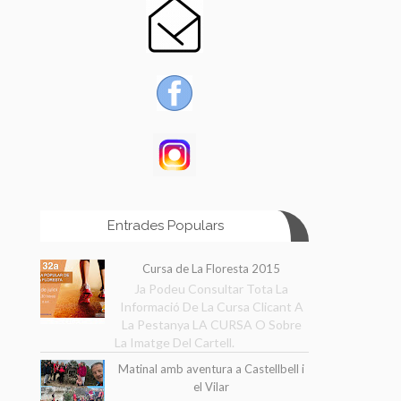
Entrades Populars
Cursa de La Floresta 2015
Ja Podeu Consultar Tota La
Informació De La Cursa Clicant A
La Pestanya LA CURSA O Sobre
La Imatge Del Cartell.
Matinal amb aventura a Castellbell i
el Vilar