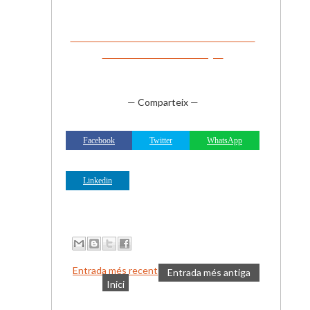
SI VOLS LLEGIR I/O IMPRIMIR TOTA LA
INFORMACIÓ CLICA AQUÍ
— Comparteix —
Facebook
Twitter
WhatsApp
Linkedin
Entrada més recent
Entrada més antiga
Inici