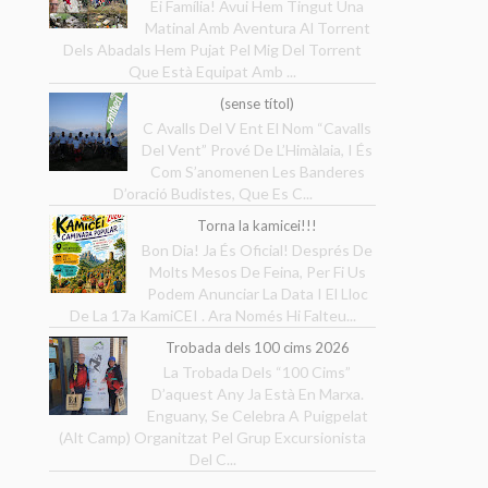
Ei Família! Avui Hem Tingut Una
Matinal Amb Aventura Al Torrent
Dels Abadals Hem Pujat Pel Mig Del Torrent
Que Està Equipat Amb ...
(sense títol)
C Avalls Del V Ent El Nom “Cavalls
Del Vent” Prové De L’Himàlaia, I És
Com S’anomenen Les Banderes
D’oració Budistes, Que Es C...
Torna la kamicei!!!
Bon Dia! Ja És Oficial! Després De
Molts Mesos De Feina, Per Fi Us
Podem Anunciar La Data I El Lloc
De La 17a KamiCEI . Ara Només Hi Falteu...
Trobada dels 100 cims 2026
La Trobada Dels “100 Cims”
D’aquest Any Ja Està En Marxa.
Enguany, Se Celebra A Puigpelat
(Alt Camp) Organitzat Pel Grup Excursionista
Del C...