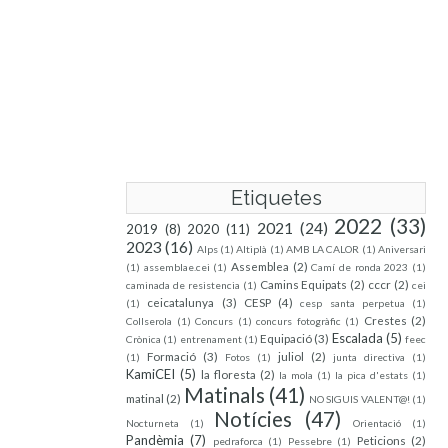
Etiquetes
2022
(33)
2021
(24)
2019
(8)
2020
(11)
2023
(16)
Alps
(1)
Altiplà
(1)
AMB LA CALOR
(1)
Aniversari
Assemblea
(2)
(1)
assemblae.cei
(1)
Camí de ronda 2023
(1)
Camins Equipats
(2)
cccr
(2)
caminada de resistencia
(1)
cei
ceicatalunya
(3)
CESP
(4)
(1)
cesp santa perpetua
(1)
Crestes
(2)
Collserola
(1)
Concurs
(1)
concurs fotogràfic
(1)
Escalada
(5)
Equipació
(3)
Crònica
(1)
entrenament
(1)
feec
Formació
(3)
juliol
(2)
(1)
Fotos
(1)
junta directiva
(1)
KamiCEI
(5)
la floresta
(2)
la mola
(1)
la pica d'estats
(1)
Matinals
(41)
matinal
(2)
NO SIGUIS VALENT@!
(1)
Notícies
(47)
Nocturneta
(1)
Orientació
(1)
Pandèmia
(7)
Peticions
(2)
pedraforca
(1)
Pessebre
(1)