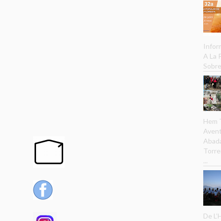
Infor
A La
Sobre
Hem T
Avent
Abada
Torre
...
De L’