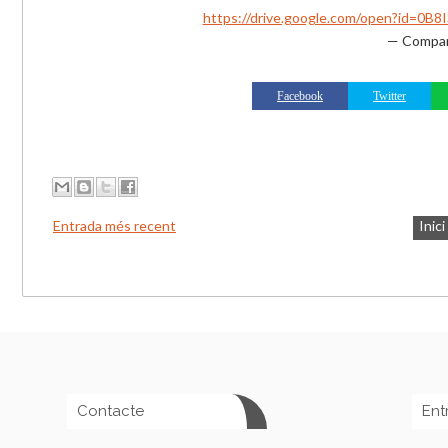
https://drive.google.com/open?i
— Compar
Facebook
Twitter
Entrada més recent
Inici
Contacte
Ent