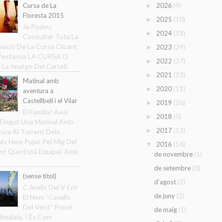
(9)
Cursa de La
2026
►
Floresta 2015
(10)
2025
►
Ja Podeu
(18)
2024
►
Consultar Tota La
mació De La Cursa Clicant
(29)
2023
►
 Pestanya LA CURSA O
(37)
2022
►
 La Imatge Del Cartell.
(23)
2021
►
Matinal amb
(11)
2020
►
aventura a
Castellbell i el Vilar
(26)
2019
►
Ei Família! Avui
(5)
2018
►
ingut Una Matinal Amb
(13)
2017
►
ura Al Torrent Dels
ls Hem Pujat Pel Mig Del
(16)
2016
▼
nt Que Està Equipat Amb
(1)
de novembre
(3)
de setembre
(sense títol)
(2)
d’agost
C Avalls Del V Ent
(2)
de juny
El Nom “Cavalls
Del Vent” Prové
(1)
de maig
Himàlaia, I És Com