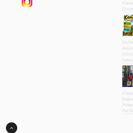
S’ano
D’ora
De Fe
Anunc
17a K
Falteu
D’aqu
Engua
Puigp
Pel G