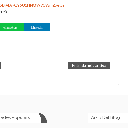
d=0B8ISkt4DwQY5U1NNQWV5WmZxeGs
teix —
WhatsApp
Linkedin
Entrada més antiga
rades Populars
Arxiu Del Blog