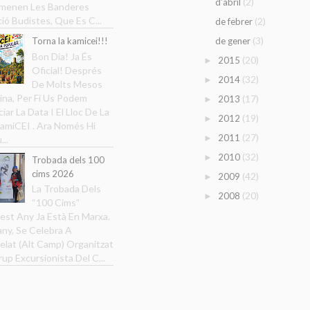
(2)
d’abril
menen Les Banderes
ció Budistes, Que Es C...
(2)
de febrer
(3)
Torna la kamicei!!!
de gener
Bon Dia! Ja És
(20)
2015
►
Oficial! Després
(32)
2014
►
De Molts Mesos
ina, Per Fi Us Podem
(17)
2013
►
iar La Data I El Lloc De La
(19)
2012
►
amiCEI . Ara Només Hi
(27)
2011
►
...
(32)
2010
►
Trobada dels 100
cims 2026
(42)
2009
►
La Trobada Dels
(20)
2008
►
“100 Cims”
est Any Ja Està En Marxa.
ny, Se Celebra A
elat (Alt Camp) Organitzat
rup Excursionista Del C...