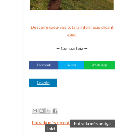
Descarregueu-vos tota la informació clicant
aquí!
— Comparteix —
Facebook
Twitter
WhatsApp
Linkedin
Entrada més recent
Entrada més antiga
Inici