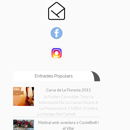
Entrades Populars
Cursa de La Floresta 2015
Ja Podeu Consultar Tota La
Informació De La Cursa Clicant A
La Pestanya LA CURSA O Sobre
La Imatge Del Cartell.
Matinal amb aventura a Castellbell i
el Vilar