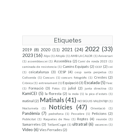
Etiquetes
2022
(33)
2021
(24)
2019
(8)
2020
(11)
2023
(16)
Alps
(1)
Altiplà
(1)
AMB LA CALOR
(1)
Aniversari
Assemblea
(2)
(1)
assemblae.cei
(1)
Camí de ronda 2023
(1)
Camins Equipats
(2)
cccr
(2)
caminada de resistencia
(1)
cei
ceicatalunya
(3)
CESP
(4)
(1)
cesp santa perpetua
(1)
Crestes
(2)
Collserola
(1)
Concurs
(1)
concurs fotogràfic
(1)
Escalada
(5)
Equipació
(3)
Crònica
(1)
entrenament
(1)
feec
Formació
(3)
juliol
(2)
(1)
Fotos
(1)
junta directiva
(1)
KamiCEI
(5)
la floresta
(2)
la mola
(1)
la pica d'estats
(1)
Matinals
(41)
matinal
(2)
NO SIGUIS VALENT@!
(1)
Notícies
(47)
Nocturneta
(1)
Orientació
(1)
Pandèmia
(7)
Peticions
(2)
pedraforca
(1)
Pessebre
(1)
Reptes
(4)
Publicitat
(1)
Raquetes de Neu
(1)
reunión
(1)
ultratrail
(6)
Samarretes
(3)
TotSantCugat
(1)
vacances
(1)
Vídeo
(6)
Vies Ferrades
(2)