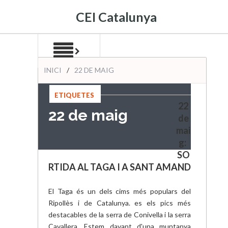
CEI Catalunya
INICI
/
22 DE MAIG
ETIQUETES
22
:
22 de maig
de
mai
g:
SO
RTIDA AL TAGA I A SANT AMAND
El Taga és un dels cims més populars del
Ripollès i de Catalunya. es els pics més
destacables de la serra de Conivella i la serra
Cavallera. Estem davant d'una muntanya