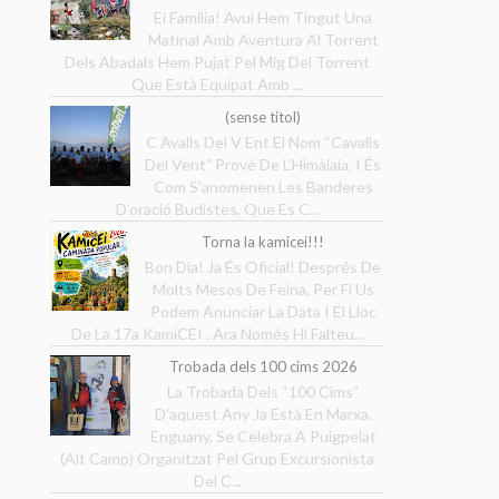
Ei Família! Avui Hem Tingut Una
Matinal Amb Aventura Al Torrent
Dels Abadals Hem Pujat Pel Mig Del Torrent
Que Està Equipat Amb ...
(sense títol)
C Avalls Del V Ent El Nom “Cavalls
Del Vent” Prové De L’Himàlaia, I És
Com S’anomenen Les Banderes
D’oració Budistes, Que Es C...
Torna la kamicei!!!
Bon Dia! Ja És Oficial! Després De
Molts Mesos De Feina, Per Fi Us
Podem Anunciar La Data I El Lloc
De La 17a KamiCEI . Ara Només Hi Falteu...
Trobada dels 100 cims 2026
La Trobada Dels “100 Cims”
D’aquest Any Ja Està En Marxa.
Enguany, Se Celebra A Puigpelat
(Alt Camp) Organitzat Pel Grup Excursionista
Del C...