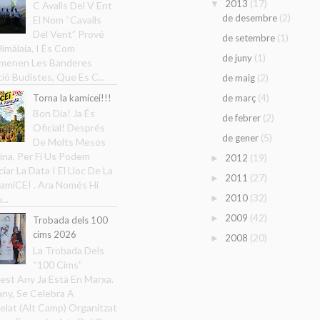
(17)
2013
▼
C Avalls Del V Ent
(2)
de desembre
El Nom “Cavalls
Del Vent” Prové
(1)
de setembre
Himàlaia, I És Com
(1)
de juny
menen Les Banderes
ció Budistes, Que Es C...
(2)
de maig
(4)
Torna la kamicei!!!
de març
Bon Dia! Ja És
(2)
de febrer
Oficial! Després
(5)
de gener
De Molts Mesos
ina, Per Fi Us Podem
(19)
2012
►
iar La Data I El Lloc De La
(27)
2011
►
amiCEI . Ara Només Hi
(32)
2010
►
...
(42)
2009
►
Trobada dels 100
cims 2026
(20)
2008
►
La Trobada Dels
“100 Cims”
est Any Ja Està En Marxa.
ny, Se Celebra A
elat (Alt Camp) Organitzat