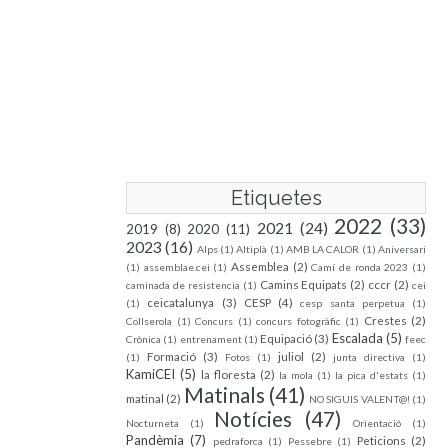
Etiquetes
2022
(33)
2021
(24)
2019
(8)
2020
(11)
2023
(16)
Alps
(1)
Altiplà
(1)
AMB LA CALOR
(1)
Aniversari
Assemblea
(2)
(1)
assemblae.cei
(1)
Camí de ronda 2023
(1)
Camins Equipats
(2)
cccr
(2)
caminada de resistencia
(1)
cei
ceicatalunya
(3)
CESP
(4)
(1)
cesp santa perpetua
(1)
Crestes
(2)
Collserola
(1)
Concurs
(1)
concurs fotogràfic
(1)
Escalada
(5)
Equipació
(3)
Crònica
(1)
entrenament
(1)
feec
Formació
(3)
juliol
(2)
(1)
Fotos
(1)
junta directiva
(1)
KamiCEI
(5)
la floresta
(2)
la mola
(1)
la pica d'estats
(1)
Matinals
(41)
matinal
(2)
NO SIGUIS VALENT@!
(1)
Notícies
(47)
Nocturneta
(1)
Orientació
(1)
Pandèmia
(7)
Peticions
(2)
pedraforca
(1)
Pessebre
(1)