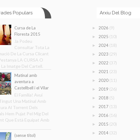
rades Populars
Arxiu Del Blog
(9)
Cursa de La
2026
►
Floresta 2015
(10)
2025
►
Ja Podeu
(18)
2024
►
Consultar Tota La
mació De La Cursa Clicant
(29)
2023
►
 Pestanya LA CURSA O
(37)
2022
►
 La Imatge Del Cartell.
(23)
2021
►
Matinal amb
(11)
2020
►
aventura a
Castellbell i el Vilar
(26)
2019
►
Ei Família! Avui
(5)
2018
►
ingut Una Matinal Amb
(13)
2017
►
ura Al Torrent Dels
ls Hem Pujat Pel Mig Del
(16)
2016
►
nt Que Està Equipat Amb
(20)
2015
►
(32)
2014
►
(sense títol)