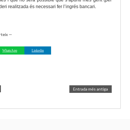
deri realitzada és necessari fer l’ingrés bancari.
teix —
WhatsApp
Linkedin
Entrada més antiga