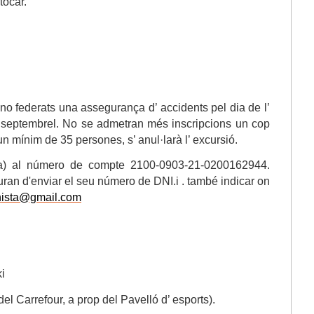
tocar.
 no federats una assegurança d’ accidents pel dia de l’
de septembrel. No se admetran més inscripcions un cop
 un mínim de 35 persones, s’ anul·larà l’ excursió.
ona) al número de compte 2100-0903-21-0200162944.
auran d'enviar el seu número de DNI.i . també indicar on
nista@gmail.com
ki
l Carrefour, a prop del Pavelló d’ esports).