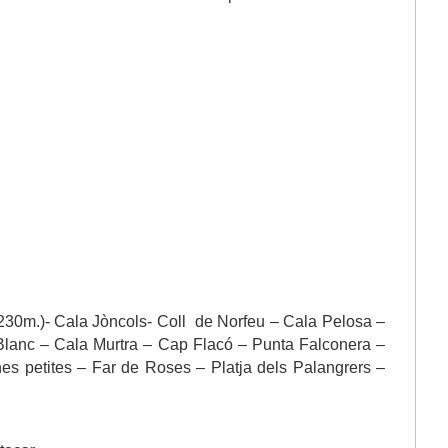
230m.)- Cala Jòncols- Coll
de Norfeu – Cala Pelosa –
 Blanc – Cala Murtra – Cap Flacó – Punta Falconera –
nes petites – Far de Roses – Platja dels Palangrers –