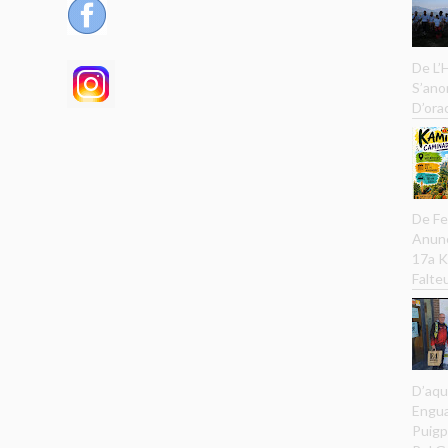
De L’
S’ano
D’ora
De Fe
Anunc
17a K
Falteu
D’aqu
Engua
Puigp