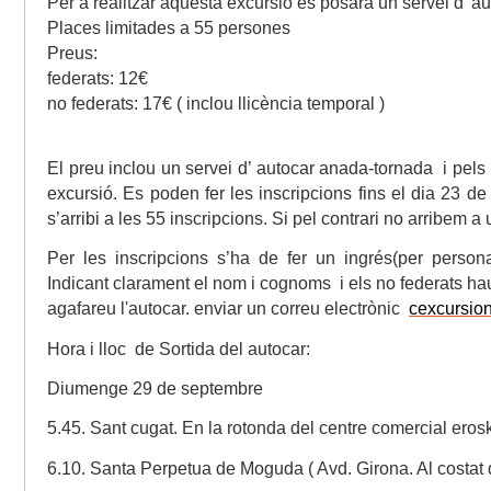
Per a realitzar aquesta excursió es posarà un servei d’ au
Places limitades a 55 persones
Preus:
federats: 12€
no federats: 17€ ( inclou llicència temporal )
El preu inclou un servei d’ autocar anada-tornada
i pels
excursió. Es poden fer les inscripcions fins el dia 23 
s’arribi a les 55 inscripcions. Si pel contrari no arribem a
Per les inscripcions s’ha de fer un ingrés(per pers
Indicant clarament el nom i cognoms
i els no federats h
agafareu l'autocar. enviar un correu electrònic
cexcursio
Hora i lloc
de Sortida del autocar:
Diumenge 29 de septembre
5.45. Sant cugat. En la rotonda del centre comercial eros
6.10. Santa Perpetua de Moguda ( Avd. Girona. Al costat de