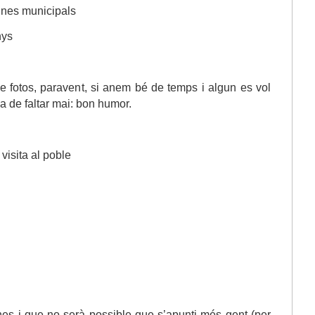
cines municipals
nys
de fotos, paravent, si anem bé de temps i algun es vol
ha de faltar mai: bon humor.
visita al poble
es i que no serà possible que s’apunti més gent (per