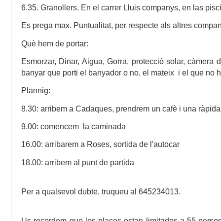
6.35. Granollers. En el carrer Lluis companys, en las pis
Es prega max. Puntualitat, per respecte als altres compa
Què hem de portar:
Esmorzar, Dinar, Aigua, Gorra, protecció solar, càmera 
banyar que porti el banyador o no, el mateix
i el que no 
Plannig:
8.30: arribem a Cadaques, prendrem un cafè i una ràpida 
9.00: comencem
la caminada
16.00: arribarem a Roses, sortida de l'autocar
18.00: arribem al punt de partida
Per a qualsevol dubte, truqueu al 645234013.
Us recordem que les places estan limitades a 55 person