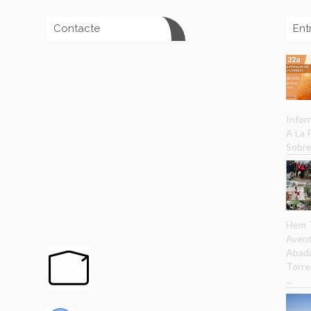
Contacte
Ent
Infor
A La
Sobre
Hem T
Avent
Abada
Torre
...