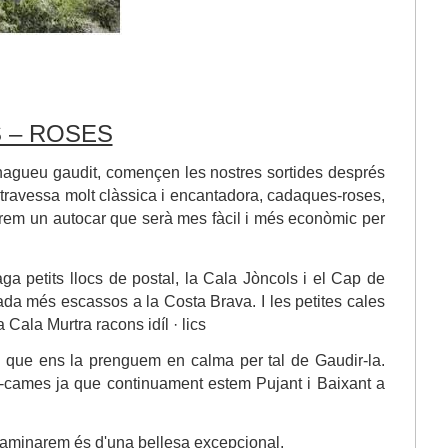
 – ROSES
hagueu gaudit, començen les nostres sortides després
 travessa molt clàssica i encantadora, cadaques-roses,
tarem un autocar que serà mes fàcil i més econòmic per
ga petits llocs de postal, la Cala Jòncols i el Cap de
ada més escassos a la Costa Brava. I les petites cales
 Cala Murtra racons idíl · lics
a que ens la prenguem en calma per tal de Gaudir-la.
a-cames ja que continuament estem Pujant i Baixant a
 caminarem és d'una bellesa excepcional.