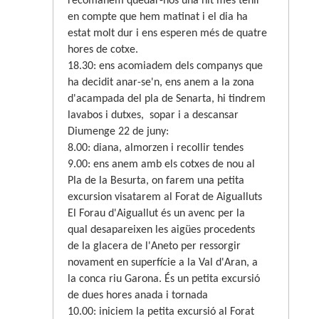
recomanem quedar-nos una nit mes tenir
en compte que hem matinat i el dia ha
estat molt dur i ens esperen més de quatre
hores de cotxe.
18.30: ens acomiadem dels companys que
ha decidit anar-se'n, ens anem a la zona
d'acampada del pla de Senarta, hi tindrem
lavabos i dutxes,
sopar i a descansar
Diumenge 22 de juny:
8.00: diana, almorzen i recollir tendes
9.00: ens anem amb els cotxes de nou al
Pla de la Besurta, on farem una petita
excursion visatarem al Forat de Aigualluts
El Forau d'Aiguallut és un avenc per la
qual desapareixen les aigües procedents
de la glacera de l'Aneto per ressorgir
novament en superfície a la Val d'Aran, a
la conca riu Garona. És un petita excursió
de dues hores anada i tornada
10.00: iniciem la petita excursió al Forat