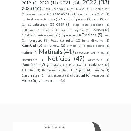
2022
(33)
2021
(24)
2019
(8)
2020
(11)
2023
(16)
Alps
(1)
Altiplà
(1)
AMB LA CALOR
(1)
Aniversari
Assemblea
(2)
(1)
assemblae.cei
(1)
Camí de ronda 2023
(1)
Camins Equipats
(2)
cccr
(2)
caminada de resistencia
(1)
cei
ceicatalunya
(3)
CESP
(4)
(1)
cesp santa perpetua
(1)
Crestes
(2)
Collserola
(1)
Concurs
(1)
concurs fotogràfic
(1)
Escalada
(5)
Equipació
(3)
Crònica
(1)
entrenament
(1)
feec
Formació
(3)
juliol
(2)
(1)
Fotos
(1)
junta directiva
(1)
KamiCEI
(5)
la floresta
(2)
la mola
(1)
la pica d'estats
(1)
Matinals
(41)
matinal
(2)
NO SIGUIS VALENT@!
(1)
Notícies
(47)
Nocturneta
(1)
Orientació
(1)
Pandèmia
(7)
Peticions
(2)
pedraforca
(1)
Pessebre
(1)
Reptes
(4)
Publicitat
(1)
Raquetes de Neu
(1)
reunión
(1)
ultratrail
(6)
Samarretes
(3)
TotSantCugat
(1)
vacances
(1)
Vídeo
(6)
Vies Ferrades
(2)
Contacte