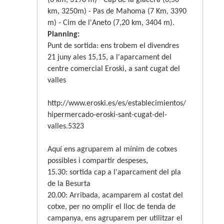
km, 3250m) - Pas de Mahoma (7 Km, 3390
m) - Cim de l'Aneto (7,20 km, 3404 m).
Planning:
Punt de sortida: ens trobem el divendres
21 juny ales 15,15, a l'aparcament del
centre
comercial Eroski, a sant
cugat del
valles
http://www.eroski.es/es/establecimientos/
hipermercado-eroski-sant-cugat-del-
valles.5323
Aquí ens agruparem al mínim de cotxes
possibles i compartir despeses,
15.30: sortida cap a l'aparcament del pla
de la Besurta
20.00: Arribada, acamparem al costat del
cotxe, per no omplir el lloc de tenda de
campanya, ens agruparem per utilitzar el