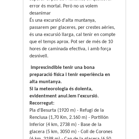
error és mortal. Però no us volem
desanimar
És una excursió d'alta muntanya,
passarem per glaceres, per crestes aèries,
és una excursió llarga, cal tenir en compte
que el temps aprox. Pot ser de més de 10
hores de caminada efectiva, i amb força
desnivell.
imprescindible tenir una bona
preparació física i tenir experiència en
alta muntanya.
Si la meteorologia és dolenta,
evidentment anul.lem l'excursió.
Recorregut:
Pla d'Besurta (1920 m) - Refugi de la
Renclusa (1,70 Km, 2.160 m) - Portillón
Inferior (4 km, 2738 m) - Base de la
glacera (5 km, 3050 m) - Coll de Corones
(6 km, 3198 m) - Cap de la glacera (6,50