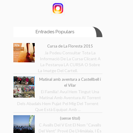
Entrades Populars
Cursa de La Floresta 2015
Ja Podeu Consultar Tota La
Informació De La Cursa Clicant A
La Pestanya LA CURSA O Sobre
La Imatge Del Cartell.
Matinal amb aventura a Castellbell i
el Vilar
Ei Família! Avui Hem Tingut Una
Matinal Amb Aventura Al Torrent
Dels Abadals Hem Pujat Pel Mig Del Torrent
Que Està Equipat Amb ...
(sense títol)
C Avalls Del V Ent El Nom “Cavalls
Del Vent” Prové De L’Himàlaia, I És