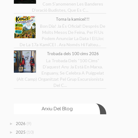
Com S’anomenen Les Banderes
D’oració Budistes, Que Es C...
Torna la kamicei!!!
Bon Dia! Ja És Oficial! Després De
Molts Mesos De Feina, Per Fi Us
Podem Anunciar La Data I El Lloc
De La 17a KamiCEI . Ara Només Hi Falteu...
Trobada dels 100 cims 2026
La Trobada Dels “100 Cims”
D’aquest Any Ja Està En Marxa.
Enguany, Se Celebra A Puigpelat
(Alt Camp) Organitzat Pel Grup Excursionista
Del C...
Arxiu Del Blog
(9)
2026
►
(10)
2025
►