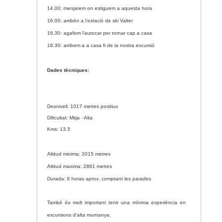
14.00:
menjarem on estiguem a aquesta hora
16.00:
arribén a l’estació de ski Valter
16.30:
agafem l'autocar per tornar cap a casa
18.30:
arribem a a casa fi de la nostra excursió
Dades tècniques:
Desnivell:
1017 metres
positius
Dificultat: Mitja - Alta
Kms: 13.5
Altitud minima:
2015 metres
Altitud maxima:
2881 metres
Durada: 8 horas aprox,
comptant les parades
També és molt important tenir una mínima experiència en
excursions d'alta muntanya.