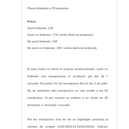
Places limitades a 55 persones
Preus:
Socis federats: 12€
Socis no federats: 17€ ( inclou llicència temporal )
No socis federats: 14€
No socis no federats: 19€ ( inclou llicència temporal)
El preu inclou un servei d’ autocar anada-tornada i pels no
federats una assegurança d’ accidents pel dia de l’
excursió. Es poden fer les inscripcions fins el dia 2 de juliol.
No se admetran més inscripcions un cop s’arribi a les 55
inscripcions. Si pel contrari no arribem a un mínim de 35
persones, s’ anul·larà l’ excursió.
Per les inscripcions s’ha de fer un ingrés(per persona) al
número de compte 2100-0903-21-0200162944. Indicant