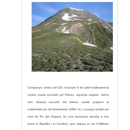
Companys i amics del CEI, el proper 8 de juliol realitzarem la
nostra cuarta excursió pel Pirineu,
aquesta vegada farem
otra clàssica excursió del pirineu català, pujarem al
emblemàtic pic del Bastiments (
2881 m
.), conegut també pel
nom de Pic del Gegant, és una muntanya situada a l'eix
entre el Ripollès i el Conflent, que separa el circ d'Ulldeter