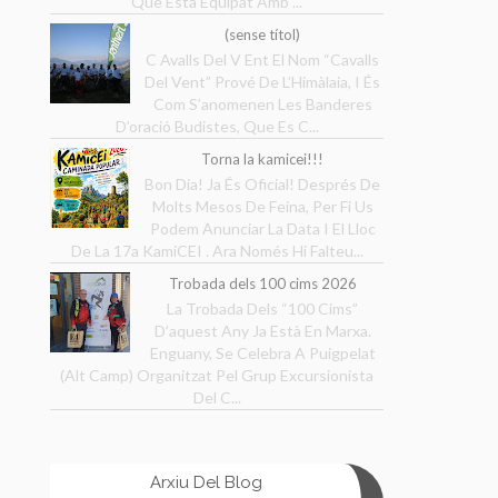
Que Està Equipat Amb ...
(sense títol)
C Avalls Del V Ent El Nom “Cavalls
Del Vent” Prové De L’Himàlaia, I És
Com S’anomenen Les Banderes
D’oració Budistes, Que Es C...
Torna la kamicei!!!
Bon Dia! Ja És Oficial! Després De
Molts Mesos De Feina, Per Fi Us
Podem Anunciar La Data I El Lloc
De La 17a KamiCEI . Ara Només Hi Falteu...
Trobada dels 100 cims 2026
La Trobada Dels “100 Cims”
D’aquest Any Ja Està En Marxa.
Enguany, Se Celebra A Puigpelat
(Alt Camp) Organitzat Pel Grup Excursionista
Del C...
Arxiu Del Blog