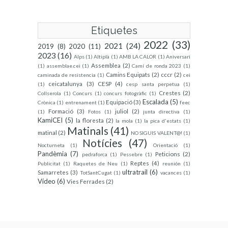
Etiquetes
2022
(33)
2021
(24)
2019
(8)
2020
(11)
2023
(16)
Alps
(1)
Altiplà
(1)
AMB LA CALOR
(1)
Aniversari
Assemblea
(2)
(1)
assemblae.cei
(1)
Camí de ronda 2023
(1)
Camins Equipats
(2)
cccr
(2)
caminada de resistencia
(1)
cei
ceicatalunya
(3)
CESP
(4)
(1)
cesp santa perpetua
(1)
Crestes
(2)
Collserola
(1)
Concurs
(1)
concurs fotogràfic
(1)
Escalada
(5)
Equipació
(3)
Crònica
(1)
entrenament
(1)
feec
Formació
(3)
juliol
(2)
(1)
Fotos
(1)
junta directiva
(1)
KamiCEI
(5)
la floresta
(2)
la mola
(1)
la pica d'estats
(1)
Matinals
(41)
matinal
(2)
NO SIGUIS VALENT@!
(1)
Notícies
(47)
Nocturneta
(1)
Orientació
(1)
Pandèmia
(7)
Peticions
(2)
pedraforca
(1)
Pessebre
(1)
Reptes
(4)
Publicitat
(1)
Raquetes de Neu
(1)
reunión
(1)
ultratrail
(6)
Samarretes
(3)
TotSantCugat
(1)
vacances
(1)
Vídeo
(6)
Vies Ferrades
(2)