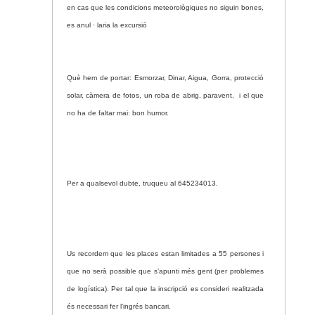
en cas que les condicions meteorològiques no siguin bones,
es anul · laria la excursió
Què hem de portar: Esmorzar, Dinar, Aigua, Gorra, protecció
solar, càmera de fotos, un roba de abrig, paravent, i el que
no ha de faltar mai: bon humor.
Per a qualsevol dubte, truqueu al 645234013.
Us recordem que les places estan limitades a 55 persones i
que no serà possible que s’apunti més gent (per problemes
de logística). Per tal que la inscripció es consideri realitzada
és necessari fer l’ingrés bancari.