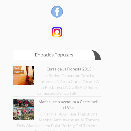
Entrades Populars
Cursa de La Floresta 2015
Ja Podeu Consultar Tota La
Informació De La Cursa Clicant A
La Pestanya LA CURSA O Sobre
La Imatge Del Cartell.
Matinal amb aventura a Castellbell i
el Vilar
Ei Família! Avui Hem Tingut Una
Matinal Amb Aventura Al Torrent
Dels Abadals Hem Pujat Pel Mig Del Torrent