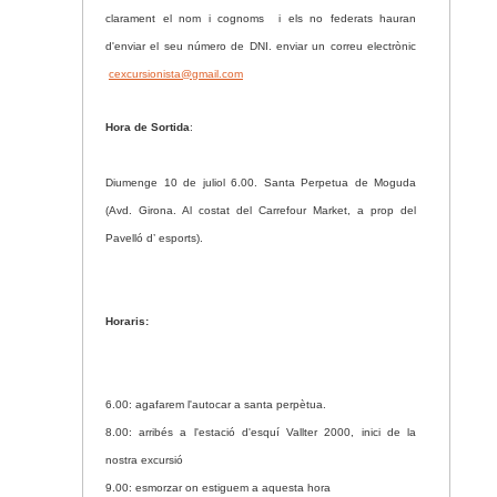
clarament el nom i cognoms
i els no federats hauran
d'enviar el seu número de DNI.
enviar un correu electrònic
cexcursionista@gmail.com
Hora de Sortida
:
Diumenge 10 de juliol 6.00. Santa Perpetua de Moguda
(Avd. Girona. Al costat del Carrefour Market, a prop del
Pavelló d’ esports).
Horaris:
6.00:
agafarem l'autocar a santa perpètua
.
8.00:
arribés a l'estació d'esquí Vallter 2000, inici de la
nostra excursió
9.00:
esmorzar on estiguem a aquesta hora