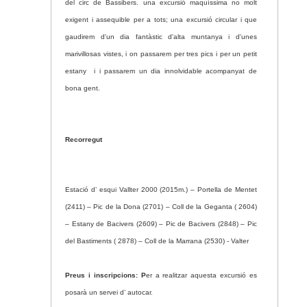
del circ de Bassibers
.
una excursió maquíssima no molt
exigent i assequible per a tots;
una excursió circular i que
gaudirem d'un dia fantàstic d'alta muntanya i d'unes
marivillosas vistes, i on passarem per tres pics i per un petit
estany i i passarem un dia innolvidable acompanyat de
bona gent.
Recorregut
Estació d’ esqui Vallter 2000 (2015m.) – Portella de Mentet
(2411) – Pic de la Dona (2701) – Coll de la Geganta ( 2604)
– Estany de Bacivers (2609) – Pic de Bacivers (2848) – Pic
del Bastiments ( 2878) – Coll de la Marrana (2530) - Valter
Preus i inscripcions: P
er a realitzar aquesta excursió es
posarà un servei d’ autocar.