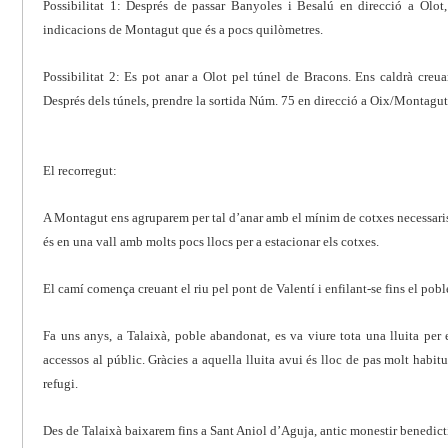
Possibilitat 1: Després de passar Banyoles i Besalú en direcció a Olot
indicacions de Montagut que és a pocs quilòmetres.
Possibilitat 2: Es pot anar a Olot pel túnel de Bracons. Ens caldrà creua
Després dels túnels, prendre la sortida Núm. 75 en direcció a Oix/Montagut
El recorregut:
A Montagut ens agruparem per tal d’anar amb el mínim de cotxes necessaris 
és en una vall amb molts pocs llocs per a estacionar els cotxes.
El camí comença creuant el riu pel pont de Valentí i enfilant-se fins el pob
Fa uns anys, a Talaixà, poble abandonat, es va viure tota una lluita per 
accessos al públic. Gràcies a aquella lluita avui és lloc de pas molt habitu
refugi.
Des de Talaixà baixarem fins a Sant Aniol d’Aguja, antic monestir benedictí