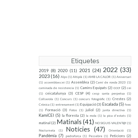
Etiquetes
2022
(33)
2021
(24)
2019
(8)
2020
(11)
2023
(16)
Alps
(1)
Altiplà
(1)
AMB LA CALOR
(1)
Aniversari
Assemblea
(2)
(1)
assemblae.cei
(1)
Camí de ronda 2023
(1)
Camins Equipats
(2)
cccr
(2)
caminada de resistencia
(1)
cei
ceicatalunya
(3)
CESP
(4)
(1)
cesp santa perpetua
(1)
Crestes
(2)
Collserola
(1)
Concurs
(1)
concurs fotogràfic
(1)
Escalada
(5)
Equipació
(3)
Crònica
(1)
entrenament
(1)
feec
Formació
(3)
juliol
(2)
(1)
Fotos
(1)
junta directiva
(1)
KamiCEI
(5)
la floresta
(2)
la mola
(1)
la pica d'estats
(1)
Matinals
(41)
matinal
(2)
NO SIGUIS VALENT@!
(1)
Notícies
(47)
Nocturneta
(1)
Orientació
(1)
Pandèmia
(7)
Peticions
(2)
pedraforca
(1)
Pessebre
(1)