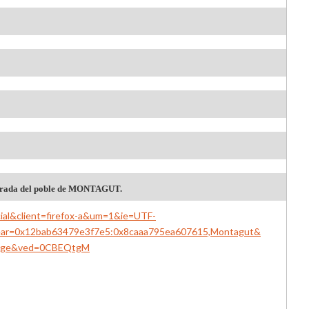
entrada del poble de MONTAGUT.
icial&client=firefox-a&um=1&ie=UTF-
ear=0x12bab63479e3f7e5:0x8caaa795ea607615,Montagut&
mage&ved=0CBEQtgM