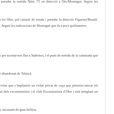
, prendre la sortida Núm. 75 en direcció a Oix/Montagut. Seguir les
r tot Olot, pel cinturó de ronda i prendre la direcció Figueres/Besalú.
. Seguir les indicacions de Montagut que és a pocs quilòmetres.
per acostar-nos fins a Sadernes, i el punt de sortida de la caminada que
le abandonat de Talaixà.
evitar que s’implantés un vedat privat de caça que pretenia tancar els
al dels excursionistes i el club Excursionista d’Olot i està arreglant un
, raconada de gran bellesa.