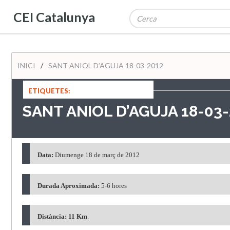
CEI Catalunya
INICI
/
SANT ANIOL D’AGUJA 18-03-2012
ETIQUETES:
SANT ANIOL D’AGUJA 18-03-
Data:
Diumenge 18 de març de 2012
Durada Aproximada:
5-6 hores
Distància:
11 Km
.