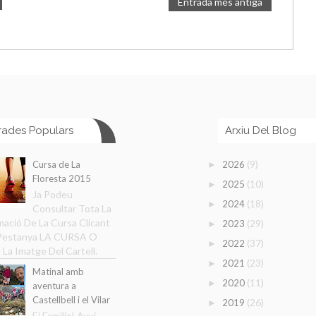
Entrada més antiga
rades Populars
Arxiu Del Blog
(9)
Cursa de La
2026
►
Floresta 2015
(10)
2025
►
Ja Podeu
(18)
2024
►
Consultar Tota La
mació De La Cursa Clicant
(29)
2023
►
 Pestanya LA CURSA O
(37)
2022
►
 La Imatge Del Cartell.
(23)
2021
►
Matinal amb
(11)
2020
►
aventura a
Castellbell i el Vilar
(26)
2019
►
Ei Família! Avui