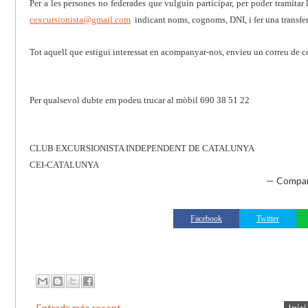
Per a les persones no federades que vulguin participar, per poder tramitar
cexcursionista@gmail.com
indicant noms, cognoms, DNI, i fer una transf
Tot aquell que estigui interessat en acompanyar-nos, envieu un correu de 
Per qualsevol dubte em podeu trucar al mòbil 690 38 51 22
CLUB EXCURSIONISTA INDEPENDENT DE CATALUNYA
CEI-CATALUNYA
— Compar
Facebook
Twitter
Entrada més recent
Inici