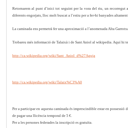
Retornarem al punt d’inici tot seguint per la vora del riu, un recorregut 
diferents engorjats, lloc molt buscat a l’estiu per a fer-hi banyades altament
La caminada ens permetrà fer una aproximació a l’anomenada Alta Garrotxa
Trobareu més informació de Talaixà i de Sant Aniol al wikipedia. Aquí hi te
http://ca.wikipedia.org/wiki/Sant_Aniol_d%27Aguja
http://ca.wikipedia.org/wiki/Talaix%C3%A0
Per a participar en aquesta caminada és imprescindible estar en possessió d
de pagar una llicència temporal de 5 €.
Per a les persones federades la inscripció es gratuïta.