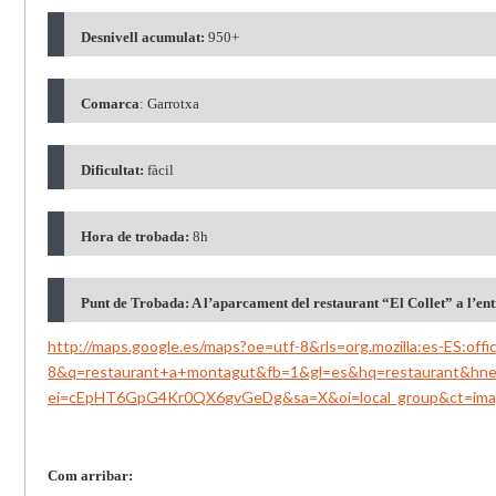
Desnivell acumulat:
950+
Comarca
: Garrotxa
Dificultat:
fàcil
Hora de trobada:
8h
Punt de Trobada: A l’aparcament del restaurant “El Collet” a l’
http://maps.google.es/maps?oe=utf-8&rls=org.mozilla:es-ES:off
8&q=restaurant+a+montagut&fb=1&gl=es&hq=restaurant&hn
ei=cEpHT6GpG4Kr0QX6gvGeDg&sa=X&oi=local_group&ct=i
Com arribar: