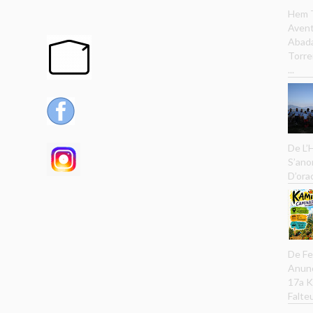
Hem T
Avent
Abada
Torre
...
De L’
S’ano
D’ora
De Fe
Anunc
17a K
Falteu