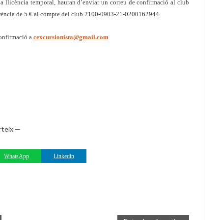
 la llicència temporal, hauran d’enviar un correu de confirmació al club
erència de 5 € al compte del club 2100-0903-21-0200162944
confirmació a
cexcursionista@gmail.com
teix —
WhatsApp
Linkedin