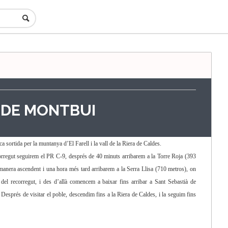
 DE MONTBUI
ortida per la muntanya d’El Farell i la vall de la Riera de Caldes.
orregut seguirem el PR C-9, després de 40 minuts arribarem a la Torre Roja (393
manera ascendent i una hora més tard arribarem a la Serra Llisa (710 metros), on
el recorregut, i des d’allà comencem a baixar fins arribar a Sant Sebastià de
Després de visitar el poble, descendim fins a la Riera de Caldes, i la seguim fins