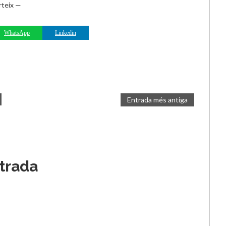
teix —
WhatsApp
Linkedin
Entrada més antiga
ntrada