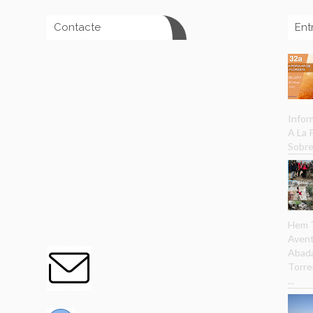
Contacte
Ent
Infor
A La
Sobre
Hem T
Avent
Abada
Torre
...