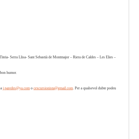
Titeia- Serra Llisa- Sant Sebastià de Montmajor – Riera de Caldes – Les Elies –
l bon humor.
 a
j.paredes@ya.com
o
cexcursionista@gmail.com
. Per a qualsevol dubte podeu