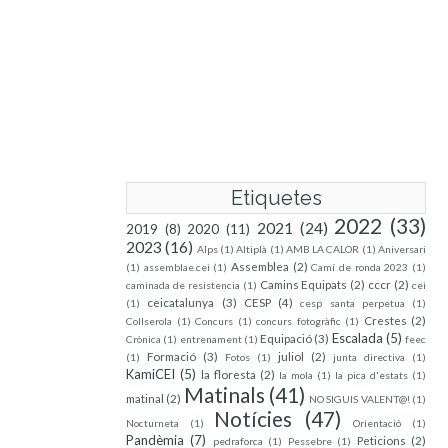
Etiquetes
2022
(33)
2021
(24)
2019
(8)
2020
(11)
2023
(16)
Alps
(1)
Altiplà
(1)
AMB LA CALOR
(1)
Aniversari
Assemblea
(2)
(1)
assemblae.cei
(1)
Camí de ronda 2023
(1)
Camins Equipats
(2)
cccr
(2)
caminada de resistencia
(1)
cei
ceicatalunya
(3)
CESP
(4)
(1)
cesp santa perpetua
(1)
Crestes
(2)
Collserola
(1)
Concurs
(1)
concurs fotogràfic
(1)
Escalada
(5)
Equipació
(3)
Crònica
(1)
entrenament
(1)
feec
Formació
(3)
juliol
(2)
(1)
Fotos
(1)
junta directiva
(1)
KamiCEI
(5)
la floresta
(2)
la mola
(1)
la pica d'estats
(1)
Matinals
(41)
matinal
(2)
NO SIGUIS VALENT@!
(1)
Notícies
(47)
Nocturneta
(1)
Orientació
(1)
Pandèmia
(7)
Peticions
(2)
pedraforca
(1)
Pessebre
(1)