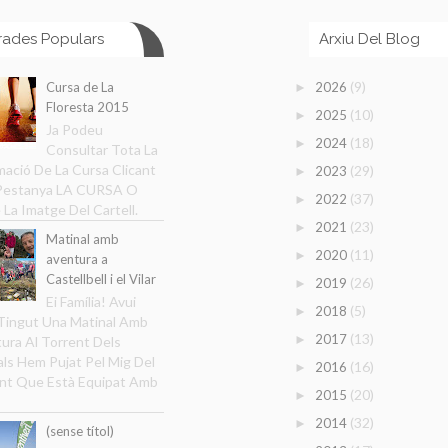
rades Populars
Arxiu Del Blog
(9)
Cursa de La
2026
►
Floresta 2015
(10)
2025
►
Ja Podeu
(18)
2024
►
Consultar Tota La
mació De La Cursa Clicant
(29)
2023
►
 Pestanya LA CURSA O
(37)
2022
►
 La Imatge Del Cartell.
(23)
2021
►
Matinal amb
(11)
2020
►
aventura a
Castellbell i el Vilar
(26)
2019
►
Ei Família! Avui
(5)
2018
►
ingut Una Matinal Amb
(13)
2017
►
ura Al Torrent Dels
ls Hem Pujat Pel Mig Del
(16)
2016
►
nt Que Està Equipat Amb
(20)
2015
►
(32)
2014
►
(sense títol)