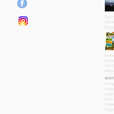
De L’
S’ano
D’ora
De Fe
Anunc
17a K
Falteu
BENVI
En Aq
Propo
Excur
Etc, E
Comen
Posar.