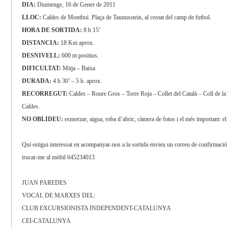
DIA:
Diumenge, 16 de Gener de 2011
LLOC:
Caldes de Montbui. Plaça de Taunusstein, al costat del camp de futbol.
HORA DE SORTIDA:
8 h 15’
DISTANCIA:
18 Km aprox.
DESNIVELL:
600 m positius.
DIFICULTAT:
Mitja – Baixa
DURADA:
4 h 30’ – 5 h. aprox.
RECORREGUT:
Caldes – Roure Gros – Torre Roja – Collet del Català – Coll de la 
Caldes.
NO OBLIDEU:
esmorzar, aigua, roba d’abric, càmera de fotos i el més important: e
Qui estigui interessat en acompanyar-nos a la sortida envieu un correu de confirmació
trucar-me al mòbil 645234013
JUAN PAREDES
VOCAL DE MARXES DEL:
CLUB EXCURSIONISTA INDEPENDENT-CATALUNYA
CEI-CATALUNYA