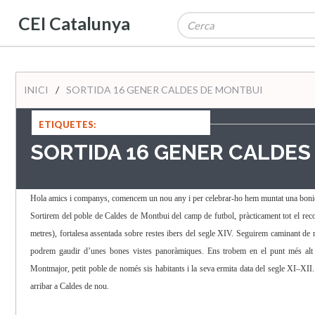
CEI Catalunya
INICI
/
SORTIDA 16 GENER CALDES DE MONTBUI
ETIQUETES:
SORTIDA 16 GENER CALDES
Hola amics i companys, comencem un nou any i per celebrar-ho hem muntat una bonica s
Sortirem del poble de Caldes de Montbui del camp de futbol, pràcticament tot el rec
metres), fortalesa assentada sobre restes ibers del segle XIV. Seguirem caminant de 
podrem gaudir d’unes bones vistes panoràmiques. Ens trobem en el punt més alt d
Montmajor, petit poble de només sis habitants i la seva ermita data del segle XI–XII. 
arribar a Caldes de nou.