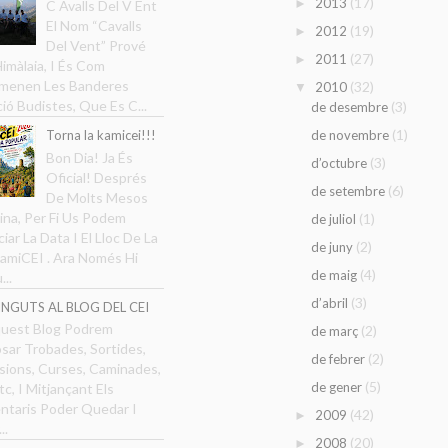
(17)
2013
►
C Avalls Del V Ent
El Nom “Cavalls
(19)
2012
►
Del Vent” Prové
(27)
2011
►
Himàlaia, I És Com
menen Les Banderes
(32)
2010
▼
ció Budistes, Que Es C...
(3)
de desembre
(1)
Torna la kamicei!!!
de novembre
Bon Dia! Ja És
(3)
d’octubre
Oficial! Després
(6)
de setembre
De Molts Mesos
ina, Per Fi Us Podem
(1)
de juliol
iar La Data I El Lloc De La
(2)
de juny
amiCEI . Ara Només Hi
(4)
de maig
...
(3)
d’abril
NGUTS AL BLOG DEL CEI
uest Blog Podrem
(2)
de març
sar Trobades, Sortides,
(2)
de febrer
sions, Curses, Caminades,
(5)
de gener
tc, I Mitjançant Els
taris Poder Quedar I
(42)
2009
►
..
(20)
2008
►