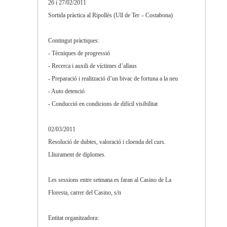
26 i 27/02/2011
Sortida pràctica al Ripollès (Ull de Ter – Costabona)
Contingut pràctiques:
- Tècniques de progressió
- Recerca i auxili de víctimes d’allaus
- Preparació i realització d’un bivac de fortuna a la neu
- Auto detenció
- Conducció en condicions de difícil visibilitat
02/03/2011
Resolució de dubtes, valoració i cloenda del curs.
Lliurament de diplomes.
Les sessions entre setmana es faran al Casino de La
Floresta, carrer del Casino, s/n
Entitat organitzadora: