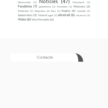
Notícies
(47)
Nocturneta
(1)
Orientació
(1)
Pandèmia
(7)
Peticions
(2)
pedraforca
(1)
Pessebre
(1)
Reptes
(4)
Publicitat
(1)
Raquetes de Neu
(1)
reunión
(1)
ultratrail
(6)
Samarretes
(3)
TotSantCugat
(1)
vacances
(1)
Vídeo
(6)
Vies Ferrades
(2)
Contacte