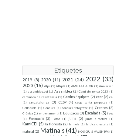
Etiquetes
2022
(33)
2021
(24)
2019
(8)
2020
(11)
2023
(16)
Alps
(1)
Altiplà
(1)
AMB LA CALOR
(1)
Aniversari
Assemblea
(2)
(1)
assemblae.cei
(1)
Camí de ronda 2023
(1)
Camins Equipats
(2)
cccr
(2)
caminada de resistencia
(1)
cei
ceicatalunya
(3)
CESP
(4)
(1)
cesp santa perpetua
(1)
Crestes
(2)
Collserola
(1)
Concurs
(1)
concurs fotogràfic
(1)
Escalada
(5)
Equipació
(3)
Crònica
(1)
entrenament
(1)
feec
Formació
(3)
juliol
(2)
(1)
Fotos
(1)
junta directiva
(1)
KamiCEI
(5)
la floresta
(2)
la mola
(1)
la pica d'estats
(1)
Matinals
(41)
matinal
(2)
NO SIGUIS VALENT@!
(1)