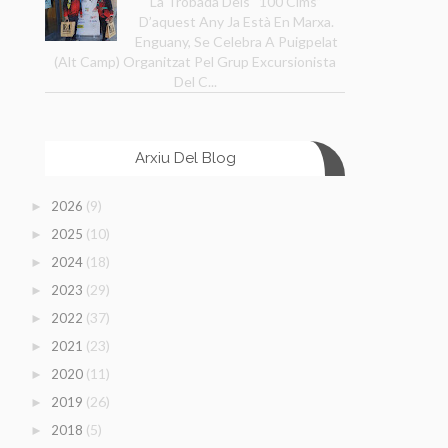
La Trobada Dels “100 Cims”
D’aquest Any Ja Està En Marxa.
Enguany, Se Celebra A Puigpelat
(Alt Camp) Organitzat Pel Grup Excursionista
Del C...
Arxiu Del Blog
(9)
2026
►
(10)
2025
►
(18)
2024
►
(29)
2023
►
(37)
2022
►
(23)
2021
►
(11)
2020
►
(26)
2019
►
(5)
2018
►