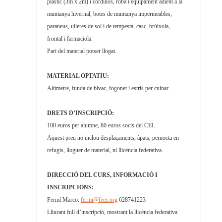
plàstic (3m x 2m) i cordinos, roba i equipament adient a la
muntanya hivernal, botes de muntanya impermeables,
paraneus, ulleres de sol i de tempesta, casc, brúixola,
frontal i farmaciola.
Part del material potser llogat.
MATERIAL OPTATIU:
Altímetre, funda de bivac, fogonet i estris per cuinar.
DRETS D’INSCRIPCIÓ:
100 euros per alumne, 80 euros socis del CEI.
Aquest preu no inclou desplaçaments, àpats, pernocta en
refugis, lloguer de material, ni llicència federativa.
DIRECCIÓ DEL CURS, INFORMACIÓ I
INSCRIPCIONS:
Fermí Marco.
fermi@feec.org
628741223
Lliurant full d’inscripció, mostrant la llicència federativa