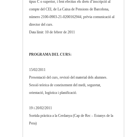
tipus C o superior, i fent efectius els drets d’inscripció al
compte del CEI, de La Caixa de Pensions de Barcelona,
número 2100-0903-21-0200162944, prèvia comunicació al
director del curs.
Data límit: 10 de febrer de 2011
PROGRAMA DEL CURS:
15/02/2011
Presentació del curs, revisió del material dels alumnes.
Sessió teòrica de coneixement del medi, seguretat,
orientació, logística i planificació.
19 i 20/02/2011
Sortida pràctica a la Cerdanya (Cap de Rec – Estanys de la
Pera)