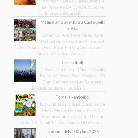
Informació De La Cursa Clicant A
La Pestanya LA CURSA O Sobre
La Imatge Del Cartell.
Matinal amb aventura a Castellbell i
el Vilar
Ei Família! Avui Hem Tingut Una
Matinal Amb Aventura Al Torrent
Dels Abadals Hem Pujat Pel Mig Del Torrent
Que Està Equipat Amb ...
(sense títol)
C Avalls Del V Ent El Nom “Cavalls
Del Vent” Prové De L’Himàlaia, I És
Com S’anomenen Les Banderes
D’oració Budistes, Que Es C...
Torna la kamicei!!!
Bon Dia! Ja És Oficial! Després De
Molts Mesos De Feina, Per Fi Us
Podem Anunciar La Data I El Lloc
De La 17a KamiCEI . Ara Només Hi Falteu...
Trobada dels 100 cims 2026