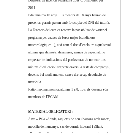
Disposar de llicència federativa tipus C o superior pel
2011.
Edat mínima 16 anys. Els menors de 18 anys hauran de
presentar permís patern amb fotocopia del DNI del tutor/a.
La Direcció del curs es reserva la possibilitat de variar el
programa per causes de força major (condicions
meteorològiques...), així com el dret d’excloure a qualsevol
alumne que demostri desinterès, manca de capacitat, no
respectar les indicacions del professorat i/o no tenir uns
mínims d’educació i respecte envers la resta de companys,
docents i el medi ambient, sense dret a cap devolució de
matrícula.
Ratio màxima monitor/alumne 1 a 8. Tots els docents són
membres de l’ECAM.
MATERIAL OBLIGATORI:
Arva – Pala –Sonda, raquetes de neu i bastons amb roseta,
motxilla de muntanya, sac de dormir hivernal i aïllant,