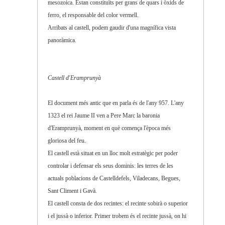
mesozoica. Estan constituïts per grans de quars i òxids de
ferro, el responsable del color vermell.
Arribats al castell, podem gaudir d'una magnífica vista
panoràmica.
Castell d'Eramprunyà
El document més antic que en parla és de l'any 957. L'any
1323 el rei Jaume II ven a Pere Marc la baronia
d'Eramprunyà, moment en què comença l'època més
gloriosa del feu.
El castell està situat en un lloc molt estratègic per poder
controlar i defensar els seus dominis: les terres de les
actuals poblacions de Castelldefels, Viladecans, Begues,
Sant Climent i Gavà.
El castell consta de dos recintes: el recinte sobirà o superior
i el jussà o inferior. Primer trobem és el recinte jussà, on hi