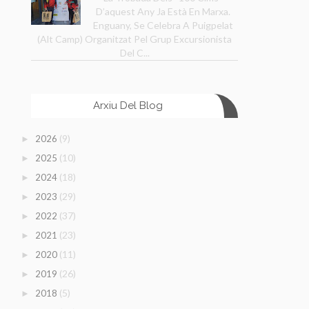
D’aquest Any Ja Està En Marxa.
Enguany, Se Celebra A Puigpelat
(Alt Camp) Organitzat Pel Grup Excursionista
Del C...
Arxiu Del Blog
(9)
2026
►
(10)
2025
►
(18)
2024
►
(29)
2023
►
(37)
2022
►
(23)
2021
►
(11)
2020
►
(26)
2019
►
(5)
2018
►