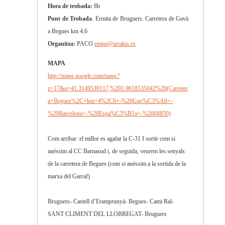
Hora de trobada:
8h
Punt de Trobada
. Ermita de Bruguers. Carretera de Gavà
a Begues km 4,6
Organitza:
PACO
empo@arrakis.es
MAPA
http://maps.google.com/maps?
z=17&q=41.3149539117,%201.9618535042%20(Carreter
a+Begues%2C+km+4%2C6+-%20Gav%C3%A0+-
%20Barcelona+-%20Espa%C3%B1a+-%2008850)
Com arribar: el millor es agafar la C-31 I sortir com si
anéssim al CC Barnasud i, de seguida, veurem les senyals
de la carretera de Begues (com si anéssim a la sortida de la
marxa del Garraf)
Bruguers- Castell d’Eramprunyà- Begues- Cami Ral-
SANT CLIMENT DEL LLOBREGAT- Bruguers