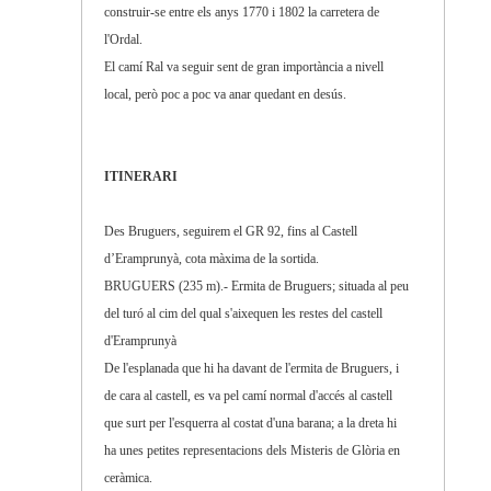
construir-se entre els anys 1770 i 1802 la carretera de
l'Ordal.
El camí Ral va seguir sent de gran importància a nivell
local, però poc a poc va anar quedant en desús.
ITINERARI
Des Bruguers, seguirem el GR 92, fins al Castell
d’Eramprunyà, cota màxima de la sortida.
BRUGUERS (235 m).- Ermita de Bruguers; situada al peu
del turó al cim del qual s'aixequen les restes del castell
d'Eramprunyà
De l'esplanada que hi ha davant de l'ermita de Bruguers, i
de cara al castell, es va pel camí normal d'accés al castell
que surt per l'esquerra al costat d'una barana; a la dreta hi
ha unes petites representacions dels Misteris de Glòria en
ceràmica.