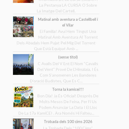
La Pestanya LA CURSA O Sobre
La Imatge Del Cartell.
Matinal amb aventura a Castellbell i
el Vilar
Ei Família! Avui Hem Tingut Una
Matinal Amb Aventura Al Torrent
Dels Abadals Hem Pujat Pel Mig Del Torrent
Que Està Equipat Amb ...
(sense títol)
C Avalls Del V Ent El Nom “Cavalls
Del Vent” Prové De L’Himàlaia, I És
Com S’anomenen Les Banderes
D’oració Budistes, Que Es C...
Torna la kamicei!!!
Bon Dia! Ja És Oficial! Després De
Molts Mesos De Feina, Per Fi Us
Podem Anunciar La Data I El Lloc
De La 17a KamiCEI . Ara Només Hi Falteu...
Trobada dels 100 cims 2026
La Trobada Dels “100 Cims”