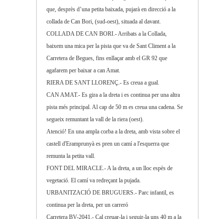
que, desprès d’una petita baixada, pujarà en direcció a la
collada de Can Bori, (sud-oest), situada al davant.
COLLADA DE CAN BORI.- Arribats a la Collada,
baixem una mica per la pista que va de Sant Climent a la
Carretera de Begues, fins enllaçar amb el GR 92 que
agafarem per baixar a can Amat.
RIERA DE SANT LLORENÇ.- Es creua a gual.
CAN AMAT.- Es gira a la dreta i es continua per una altra
pista més principal. Al cap de 50 m es creua una cadena. Se
segueix remuntant la vall de la riera (oest).
Atenció! En una ampla corba a la dreta, amb vista sobre el
castell d'Eramprunyà es pren un camí a l'esquerra que
remunta la petita vall.
FONT DEL MIRACLE.- A la dreta, a un lloc espès de
vegetació. El camí va redreçant la pujada.
URBANITZACIÓ DE BRUGUERS.- Parc infantil, es
continua per la dreta, per un carreró
Carretera BV-2041.- Cal creuar-la i seguir-la uns 40 m a la