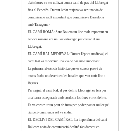
d'aleshores va ser utilitzat com a camí de pas del Llobregat
fins al Penedès. Durant l'edat mitjana va ser una via de
comunicació molt important que comunicava Barcelona
amb Tarragona ·
EL CAMÍ ROMÀ: Sant Boi era un lloc molt important en
l'època romana era un lloc estratègic per creuar el riu
Llobregat.
EL CAMÍ RAL MEDIEVAL: Durant l'època medieval, el
camí Ral va esdevenir una via de pas molt important.
La primera referència històrica que es coneix prové de
textos àrabs on descriuen les batalles que van tenir lloc a
Begues.
Per seguir el camí Ral, el pas del riu Llobregat es feia per
una barca assegurada amb cordes a les dues vores del riu.
Es va construir un pont de fusta per poder passar millor pel
riu però una riuada se'l va endur.
EL DECLIVI DEL CAMÍ RAL: La importància del camí
Ral com a via de comunicació declinà ràpidament en