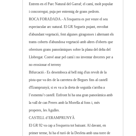
Entrem en el Parc Natural del Garraf; el camí, molt popular
i concorregut, puja per entremig de grans pedrots.
ROCA FORADADA.- A l'esquerra es pot veure el seu
espectacular arc natural. El GR Segueix pujant, envoltat
d'abundant vegetació, fent algunes giragonses i alternant els
trams coberts d'abundosa vegetació amb altres d'oberts que
ofereixen grans panoràmiques sobre la plana del delta del
Llobregat. Convé anar pel camí i no inventar dreceres per a
no erosionar el terreny
Bifurcació.- Es desemboca al bell mig d'un revolt de la
pista que va des de la carretera de Begues fins al castell
d'Eramprunyà; si es va a la dreta de seguida s'arriba a
l’esmenta’t castell. Enfront hi ha una gran panoràmica amb
la vall de can Perers amb la Morella al fons i, més
properes, les Agulles.
CASTELL d’ERAMPRUNYÀ
El GR 92 va cap a l'esquerra tot baixant. Al davant, en
primer terme, hi ha el turó de la Desfeta amb una torre de