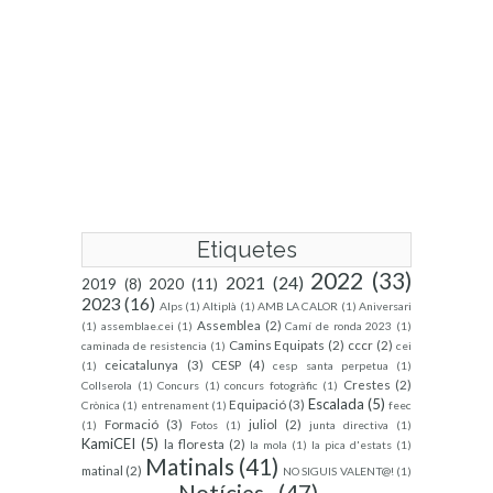
Etiquetes
2022
(33)
2021
(24)
2019
(8)
2020
(11)
2023
(16)
Alps
(1)
Altiplà
(1)
AMB LA CALOR
(1)
Aniversari
Assemblea
(2)
(1)
assemblae.cei
(1)
Camí de ronda 2023
(1)
Camins Equipats
(2)
cccr
(2)
caminada de resistencia
(1)
cei
ceicatalunya
(3)
CESP
(4)
(1)
cesp santa perpetua
(1)
Crestes
(2)
Collserola
(1)
Concurs
(1)
concurs fotogràfic
(1)
Escalada
(5)
Equipació
(3)
Crònica
(1)
entrenament
(1)
feec
Formació
(3)
juliol
(2)
(1)
Fotos
(1)
junta directiva
(1)
KamiCEI
(5)
la floresta
(2)
la mola
(1)
la pica d'estats
(1)
Matinals
(41)
matinal
(2)
NO SIGUIS VALENT@!
(1)
Notícies
(47)