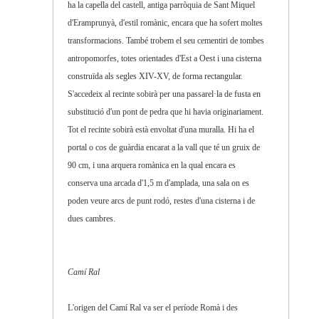
ha la capella del castell, antiga parròquia de Sant Miquel
d'Eramprunyà, d'estil romànic, encara que ha sofert moltes
transformacions. També trobem el seu cementiri de tombes
antropomorfes, totes orientades d'Est a Oest i una cisterna
construïda als segles XIV-XV, de forma rectangular.
S'accedeix al recinte sobirà per una passarel·la de fusta en
substitució d'un pont de pedra que hi havia originariament.
Tot el recinte sobirà està envoltat d'una muralla. Hi ha el
portal o cos de guàrdia encarat a la vall que té un gruix de
90 cm, i una arquera romànica en la qual encara es
conserva una arcada d'1,5 m d'amplada, una sala on es
poden veure arcs de punt rodó, restes d'una cisterna i de
dues cambres.
Camí Ral
L'origen del Camí Ral va ser el període Romà i des