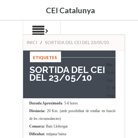
CEI Catalunya
INICI
/
SORTIDA DEL CEI DEL 23/05/10
ETIQUETES
:
Dia:
SORTIDA DEL CEI
Dium
DEL 23/05/10
enge
23 de
Maig
Durada Aproximada
: 5-6 hores
Distància:
20 Km. (amb possibilitat de retallar en funció
de les circumstàncies)
Comarca:
Baix Llobregat
Dificultat:
mitjana/ baixa