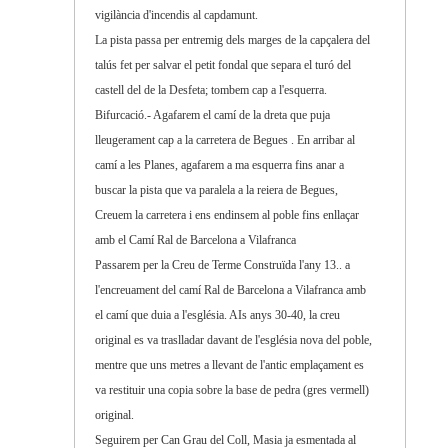
vigilància d'incendis al capdamunt.
La pista passa per entremig dels marges de la capçalera del
talús fet per salvar el petit fondal que separa el turó del
castell del de la Desfeta; tombem cap a l'esquerra.
Bifurcació.- Agafarem el camí de la dreta que puja
lleugerament cap a la carretera de Begues . En arribar al
camí a les Planes, agafarem a ma esquerra fins anar a
buscar la pista que va paralela a la reiera de Begues,
Creuem la carretera i ens endinsem al poble fins enllaçar
amb el Camí Ral de Barcelona a Vilafranca
Passarem per la Creu de Terme Construïda l'any 13.. a
l'encreuament del camí Ral de Barcelona a Vilafranca amb
el camí que duia a l'església. AIs anys 30-40, la creu
original es va traslladar davant de l'església nova del poble,
mentre que uns metres a llevant de l'antic emplaçament es
va restituir una copia sobre la base de pedra (gres vermell)
original.
Seguirem per Can Grau del Coll, Masia ja esmentada al