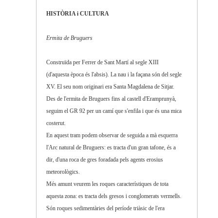
HISTÒRIA i CULTURA
Ermita de Bruguers
Construïda per Ferrer de Sant Martí al segle XIII
(d'aquesta època és l'absis). La nau i la façana són del segle
XV. El seu nom originari era Santa Magdalena de Sitjar.
Des de l'ermita de Bruguers fins al castell d'Eramprunyà,
seguim el GR 92 per un camí que s'enfila i que és una mica
costerut.
En aquest tram podem observar de seguida a mà esquerra
l'Arc natural de Bruguers: es tracta d'un gran tafone, és a
dir, d'una roca de gres foradada pels agents erosius
meteorològics.
Més amunt veurem les roques característiques de tota
aquesta zona: es tracta dels gresos i conglomerats vermells.
Són roques sedimentàries del període triàsic de l'era