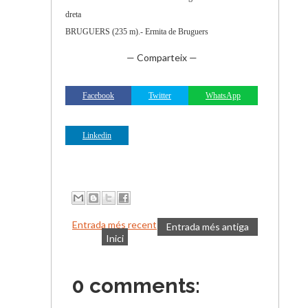
dreta
BRUGUERS (235 m).- Ermita de Bruguers
— Comparteix —
Facebook
Twitter
WhatsApp
Linkedin
Entrada més recent
Entrada més antiga
Inici
0 comments: