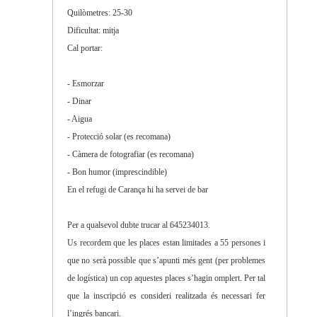
Quilòmetres: 25-30
Dificultat: mitja
Cal portar:
- Esmorzar
- Dinar
- Aigua
- Protecció solar (es recomana)
- Càmera de fotografiar (es recomana)
- Bon humor (imprescindible)
En el refugi de Carança hi ha servei de bar
Per a qualsevol dubte trucar al 645234013.
Us recordem que les places estan limitades a 55 persones i
que no serà possible que s’apunti més gent (per problemes
de logística) un cop aquestes places s’hagin omplert. Per tal
que la inscripció es consideri realitzada és necessari fer
l’ingrés bancari.