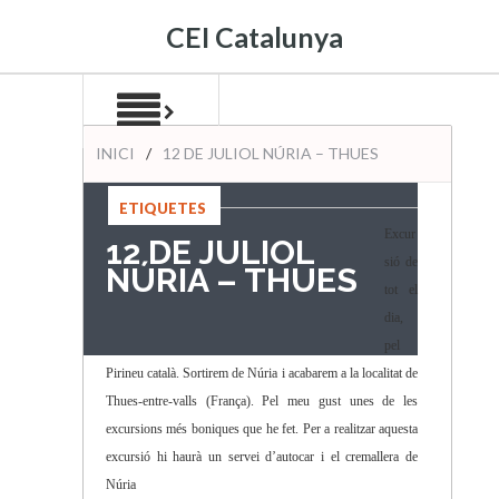
CEI Catalunya
INICI
/
12 DE JULIOL NÚRIA – THUES
ETIQUETES
:
Excur
12 DE JULIOL
sió de
NÚRIA – THUES
tot el
dia,
pel
Pirineu català. Sortirem de Núria i acabarem a la localitat de
Thues-entre-valls (França). Pel meu gust unes de les
excursions més boniques que he fet. Per a realitzar aquesta
excursió hi haurà un servei d’autocar i el cremallera de
Núria