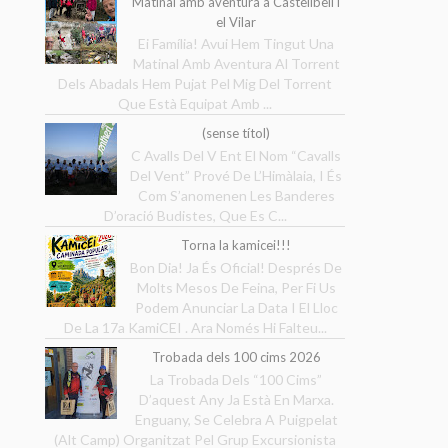
Matinal amb aventura a Castellbell i
el Vilar
Ei Família! Avui Hem Tingut Una
Matinal Amb Aventura Al Torrent
Dels Abadals Hem Pujat Pel Mig Del Torrent
Que Està Equipat Amb ...
(sense títol)
C Avalls Del V Ent El Nom “Cavalls
Del Vent” Prové De L’Himàlaia, I És
Com S’anomenen Les Banderes
D’oració Budistes, Que Es C...
Torna la kamicei!!!
Bon Dia! Ja És Oficial! Després De
Molts Mesos De Feina, Per Fi Us
Podem Anunciar La Data I El Lloc
De La 17a KamiCEI . Ara Només Hi Falteu...
Trobada dels 100 cims 2026
La Trobada Dels “100 Cims”
D’aquest Any Ja Està En Marxa.
Enguany, Se Celebra A Puigpelat
(Alt Camp) Organitzat Pel Grup Excursionista