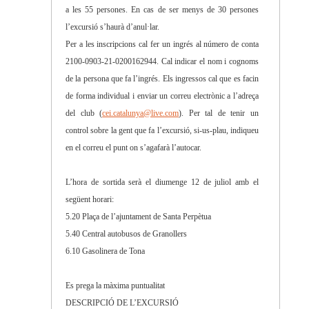
a les 55 persones. En cas de ser menys de 30 persones
l’excursió s’haurà d’anul·lar.
Per a les inscripcions cal fer un ingrés al número de conta
2100-0903-21-0200162944. Cal indicar el nom i cognoms
de la persona que fa l’ingrés. Els ingressos cal que es facin
de forma individual i enviar un correu electrònic a l’adreça
del club (
cei.catalunya@live.com
). Per tal de tenir un
control sobre la gent que fa l’excursió, si-us-plau, indiqueu
en el correu el punt on s’agafarà l’autocar.
L’hora de sortida serà el diumenge 12 de juliol amb el
següent horari:
5.20 Plaça de l’ajuntament de Santa Perpètua
5.40 Central autobusos de Granollers
6.10 Gasolinera de Tona
Es prega la màxima puntualitat
DESCRIPCIÓ DE L’EXCURSIÓ