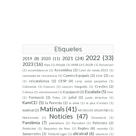
Etiquetes
2022
(33)
2021
(24)
2019
(8)
2020
(11)
2023
(16)
Alps
(1)
Altiplà
(1)
AMB LA CALOR
(1)
Aniversari
Assemblea
(2)
(1)
assemblae.cei
(1)
Camí de ronda 2023
(1)
Camins Equipats
(2)
cccr
(2)
caminada de resistencia
(1)
cei
ceicatalunya
(3)
CESP
(4)
(1)
cesp santa perpetua
(1)
Crestes
(2)
Collserola
(1)
Concurs
(1)
concurs fotogràfic
(1)
Escalada
(5)
Equipació
(3)
Crònica
(1)
entrenament
(1)
feec
Formació
(3)
juliol
(2)
(1)
Fotos
(1)
junta directiva
(1)
KamiCEI
(5)
la floresta
(2)
la mola
(1)
la pica d'estats
(1)
Matinals
(41)
matinal
(2)
NO SIGUIS VALENT@!
(1)
Notícies
(47)
Nocturneta
(1)
Orientació
(1)
Pandèmia
(7)
Peticions
(2)
pedraforca
(1)
Pessebre
(1)
Reptes
(4)
Publicitat
(1)
Raquetes de Neu
(1)
reunión
(1)
ultratrail
(6)
Samarretes
(3)
TotSantCugat
(1)
vacances
(1)