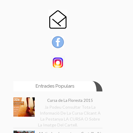
Entrades Populars
Cursa de La Floresta 2015
Ja Podeu Consultar Tota La
Informació De La Cursa Clicant A
La Pestanya LA CURSA O Sobre
La Imatge Del Cartell.