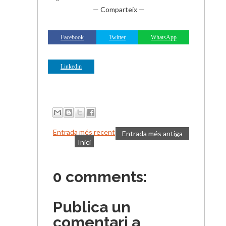
— Comparteix —
Facebook
Twitter
WhatsApp
Linkedin
Entrada més recent
Entrada més antiga
Inici
0 comments:
Publica un
comentari a