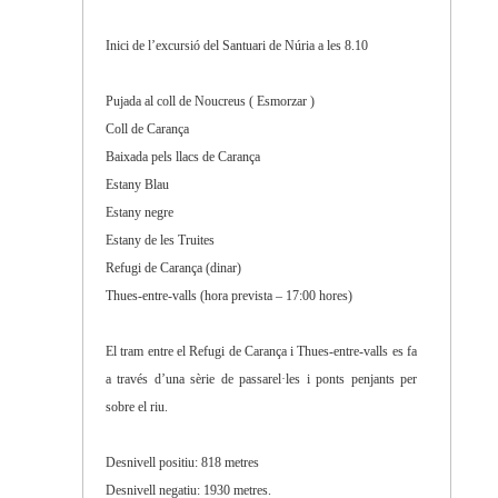
Inici de l’excursió del Santuari de Núria a les 8.10
Pujada al coll de Noucreus ( Esmorzar )
Coll de Carança
Baixada pels llacs de Carança
Estany Blau
Estany negre
Estany de les Truites
Refugi de Carança (dinar)
Thues-entre-valls (hora prevista – 17:00 hores)
El tram entre el Refugi de Carança i Thues-entre-valls es fa
a través d’una sèrie de passarel·les i ponts penjants per
sobre el riu.
Desnivell positiu: 818 metres
Desnivell negatiu: 1930 metres.