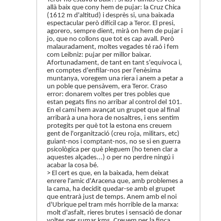
allà baix que cony hem de pujar: la Cruz Chica
(1612 m d'altitud) i desprès si, una baixada
espectacular però difícil cap a Teror. El presi,
agorero, sempre dient, mirà on hem de pujar i
jo, que no collons que tot es cap avall. Però
malauradament, moltes vegades té raó i fem
com Leibniz: pujar per millor baixar.
Afortunadament, de tant en tant s'equivoca i,
en comptes d'enfilar-nos per l'enèsima
muntanya, voregem una riera i anem a petar a
un poble que pensàvem, era Teror. Craso
error: donarem voltes per tres pobles que
estan pegats fins no arribar al control del 101.
En el camí hem avançat un grupet que al final
arribarà a una hora de nosaltres, i ens sentim
protegits per què tot la estona ens creuem
gent de l'organització (creu roja, militars, etc)
guiant-nos i comptant-nos, no se si en guerra
psicològica per què pleguem (ho tenen clar a
aquestes alçades...) o per no perdre ningú i
acabar la cosa bé.
> El cert es que, en la baixada, hem deixat
enrere l'amic d'Aracena que, amb problemes a
la cama, ha decidit quedar-se amb el grupet
que entrarà just de temps. Anem amb el noi
d'Ubrique pel tram més horrible de la marxa:
molt d'asfalt, rieres brutes i sensació de donar
voltes per sumar kms. Creuem per la finca