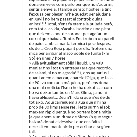
dona em veies com parlo per què no s'adormi,
sentiria enveja. I també penso: hòsties ja tinc
l'excusa per plegar, m'he quedat per ajudar a
en Xavi i no hem passat el control: quins
ànims!!!! Total, s'ens fa eterna la pujada però,
com tot a la vida, s'acaba i sortim a una pista
que deixem a poc de coronar per agafar un
corriol que baixa a Tunte. Ens trobem un parell
de paios amb la manta tèrmica i poc desprès,
els de la Creu Roja pujant per ells. Trotem una
mica per arribar al maco poble de Tunte (km
36) en unes 7 hores
> Allà avituallament sòlid i líquid. Em vaig
menjar fins i tot un entrepà (ara que recordo,
de salami, si no m'agrada!!!), dos aquarius i
quant anem a marxar, apareix l'Olga, que fa la
de 90: va com una màquina, però ens dona
una mala notícia: l'Isma ho ha deixat,clar com
ho va deixar també en Marc Olmo, ja no hi
havia al·licient...Deu n'hi do si que n'és de dur
tot això. Aquí carreguem aigua que n'hi ha
prop de 30 kms sense res, i està surtin el sol;
marxem ràpid per què no portem bona mitja
ja que anem a un ritme de 5kms /h que segur
baixarà donat el desnivell que ens falta i
necessitem mantenir-lo per arribar al següent
tall.
> Apa pujada cap a la Cruz Grande, ja estem