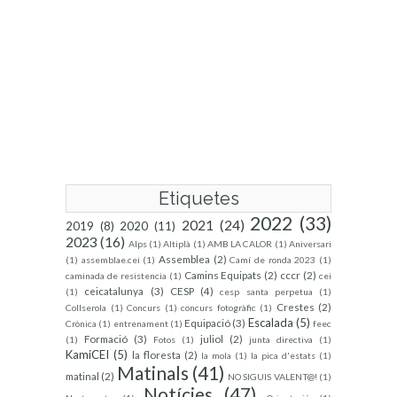
Etiquetes
2022
(33)
2021
(24)
2019
(8)
2020
(11)
2023
(16)
Alps
(1)
Altiplà
(1)
AMB LA CALOR
(1)
Aniversari
Assemblea
(2)
(1)
assemblae.cei
(1)
Camí de ronda 2023
(1)
Camins Equipats
(2)
cccr
(2)
caminada de resistencia
(1)
cei
ceicatalunya
(3)
CESP
(4)
(1)
cesp santa perpetua
(1)
Crestes
(2)
Collserola
(1)
Concurs
(1)
concurs fotogràfic
(1)
Escalada
(5)
Equipació
(3)
Crònica
(1)
entrenament
(1)
feec
Formació
(3)
juliol
(2)
(1)
Fotos
(1)
junta directiva
(1)
KamiCEI
(5)
la floresta
(2)
la mola
(1)
la pica d'estats
(1)
Matinals
(41)
matinal
(2)
NO SIGUIS VALENT@!
(1)
Notícies
(47)