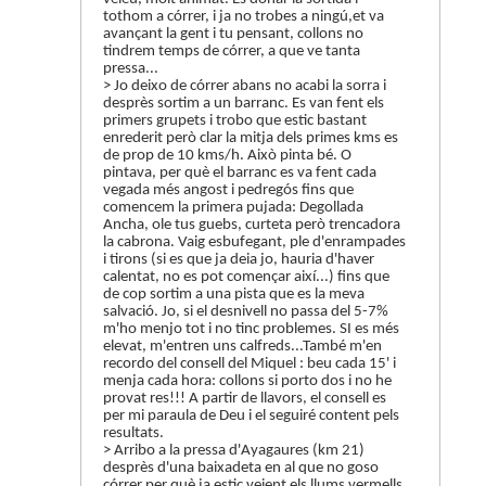
tothom a córrer, i ja no trobes a ningú,et va
avançant la gent i tu pensant, collons no
tindrem temps de córrer, a que ve tanta
pressa...
> Jo deixo de córrer abans no acabi la sorra i
desprès sortim a un barranc. Es van fent els
primers grupets i trobo que estic bastant
enrederit però clar la mitja dels primes kms es
de prop de 10 kms/h. Això pinta bé. O
pintava, per què el barranc es va fent cada
vegada més angost i pedregós fins que
comencem la primera pujada: Degollada
Ancha, ole tus guebs, curteta però trencadora
la cabrona. Vaig esbufegant, ple d'enrampades
i tirons (si es que ja deia jo, hauria d'haver
calentat, no es pot començar així...) fins que
de cop sortim a una pista que es la meva
salvació. Jo, si el desnivell no passa del 5-7%
m'ho menjo tot i no tinc problemes. SI es més
elevat, m'entren uns calfreds...També m'en
recordo del consell del Miquel : beu cada 15' i
menja cada hora: collons si porto dos i no he
provat res!!! A partir de llavors, el consell es
per mi paraula de Deu i el seguiré content pels
resultats.
> Arribo a la pressa d'Ayagaures (km 21)
desprès d'una baixadeta en al que no goso
córrer per què ja estic veient els llums vermells