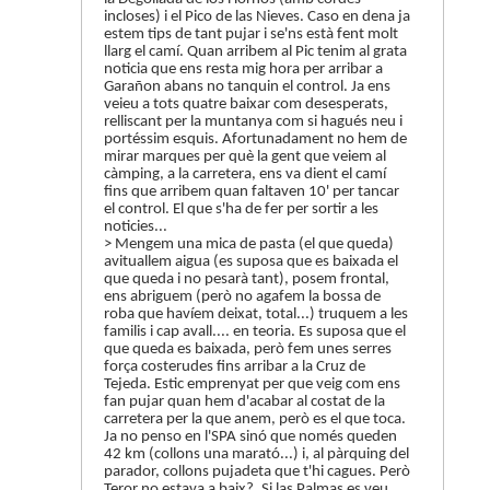
incloses) i el Pico de las Nieves. Caso en dena ja
estem tips de tant pujar i se'ns està fent molt
llarg el camí. Quan arribem al Pic tenim al grata
noticia que ens resta mig hora per arribar a
Garañon abans no tanquin el control. Ja ens
veieu a tots quatre baixar com desesperats,
relliscant per la muntanya com si hagués neu i
portéssim esquis. Afortunadament no hem de
mirar marques per què la gent que veiem al
càmping, a la carretera, ens va dient el camí
fins que arribem quan faltaven 10' per tancar
el control. El que s'ha de fer per sortir a les
noticies...
> Mengem una mica de pasta (el que queda)
avituallem aigua (es suposa que es baixada el
que queda i no pesarà tant), posem frontal,
ens abriguem (però no agafem la bossa de
roba que havíem deixat, total...) truquem a les
familis i cap avall.... en teoria. Es suposa que el
que queda es baixada, però fem unes serres
força costerudes fins arribar a la Cruz de
Tejeda. Estic emprenyat per que veig com ens
fan pujar quan hem d'acabar al costat de la
carretera per la que anem, però es el que toca.
Ja no penso en l'SPA sinó que només queden
42 km (collons una marató...) i, al pàrquing del
parador, collons pujadeta que t'hi cagues. Però
Teror no estava a baix?. Si las Palmas es veu