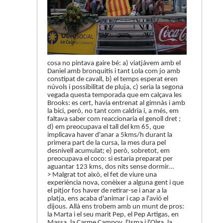
cosa no pintava gaire bé: a) viatjàvem amb el
Daniel amb bronquitis i tant Lola com jo amb
constipat de cavall, b) el temps esperat eren
núvols i possibilitat de pluja, c) seria la segona
vegada questa temporada que em calçava les
Brooks: es cert, havia entrenat al gimnàs i amb
la bici, però, no tant com caldria i, a més, em
faltava saber com reaccionaria el genoll dret ;
d) em preocupava el tall del km 65, que
implicava haver d'anar a 5kms/h durant la
primera part de la cursa, la mes dura pel
desnivell acumulat; e) però, sobretot, em
preocupava el coco: si estaria preparat per
aguantar 123 kms, dos nits sense dormir...
> Malgrat tot això, el fet de viure una
experiència nova, conèixer a alguna gent i que
el pitjor fos haver de retirar-se i anar a la
platja, ens acaba d'animar i cap a l'avió el
dijous. Allà ens trobem amb un munt de pros:
la Marta i el seu marit Pep, el Pep Artigas, en
Massa, la Carme Campoy, l'Isma i l'Olga, la