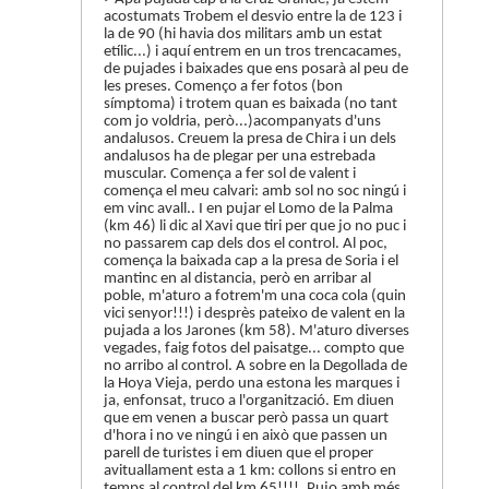
acostumats Trobem el desvio entre la de 123 i
la de 90 (hi havia dos militars amb un estat
etílic...) i aquí entrem en un tros trencacames,
de pujades i baixades que ens posarà al peu de
les preses. Començo a fer fotos (bon
símptoma) i trotem quan es baixada (no tant
com jo voldria, però...)acompanyats d'uns
andalusos. Creuem la presa de Chira i un dels
andalusos ha de plegar per una estrebada
muscular. Comença a fer sol de valent i
comença el meu calvari: amb sol no soc ningú i
em vinc avall.. I en pujar el Lomo de la Palma
(km 46) li dic al Xavi que tiri per que jo no puc i
no passarem cap dels dos el control. Al poc,
comença la baixada cap a la presa de Soria i el
mantinc en al distancia, però en arribar al
poble, m'aturo a fotrem'm una coca cola (quin
vici senyor!!!) i desprès pateixo de valent en la
pujada a los Jarones (km 58). M'aturo diverses
vegades, faig fotos del paisatge... compto que
no arribo al control. A sobre en la Degollada de
la Hoya Vieja, perdo una estona les marques i
ja, enfonsat, truco a l'organització. Em diuen
que em venen a buscar però passa un quart
d'hora i no ve ningú i en això que passen un
parell de turistes i em diuen que el proper
avituallament esta a 1 km: collons si entro en
temps al control del km 65!!!!. Pujo amb més