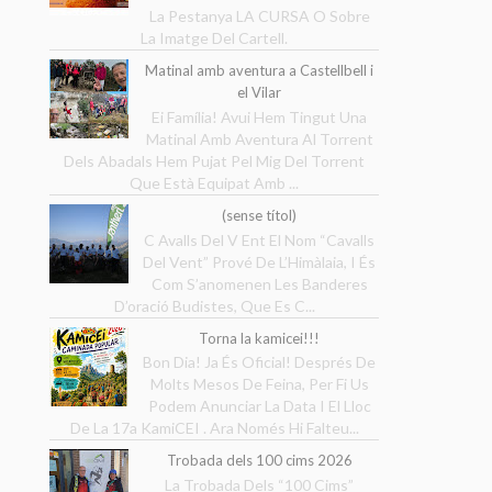
La Pestanya LA CURSA O Sobre
La Imatge Del Cartell.
Matinal amb aventura a Castellbell i
el Vilar
Ei Família! Avui Hem Tingut Una
Matinal Amb Aventura Al Torrent
Dels Abadals Hem Pujat Pel Mig Del Torrent
Que Està Equipat Amb ...
(sense títol)
C Avalls Del V Ent El Nom “Cavalls
Del Vent” Prové De L’Himàlaia, I És
Com S’anomenen Les Banderes
D’oració Budistes, Que Es C...
Torna la kamicei!!!
Bon Dia! Ja És Oficial! Després De
Molts Mesos De Feina, Per Fi Us
Podem Anunciar La Data I El Lloc
De La 17a KamiCEI . Ara Només Hi Falteu...
Trobada dels 100 cims 2026
La Trobada Dels “100 Cims”