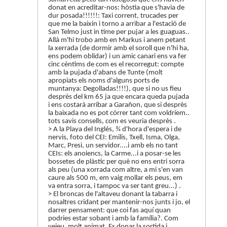
donat en acreditar-nos: hòstia que s'havia de
dur posada!!!!!!: Taxi corrent, trucades per
que me la baixin i torno a arribar a l'estació de
San Telmo just in time per pujar a les guaguas..
Allà m'hi trobo amb en Markus i anem petant
la xerrada (de dormir amb el soroll que n'hi ha,
ens podem oblidar) i un amic canari ens va fer
cinc cèntims de com es el recorregut: compte
amb la pujada d'abans de Tunte (molt
apropiats els noms d'alguns ports de
muntanya: Degolladas!!!!), que si no us fieu
desprès del km 65 ja que encara queda pujada
i ens costarà arribar a Garañon, que si desprès
la baixada no es pot córrer tant com voldríem..
tots savis consells, com es veuria desprès .
> A la Playa del Inglés, ¾ d'hora d'espera i de
nervis, foto del CEI: Emilis, Txell, Isma, Olga,
Marc, Presi, un servidor....i amb els no tant
CEIs: els anoiencs, la Carme...i a posar-se les
bossetes de plàstic per què no ens entri sorra
als peu (una xorrada com altre, a mi s'en van
caure als 500 m, em vaig mollar els peus, em
va entra sorra, i tampoc va ser tant greu...) .
> El broncas de l'altaveu donant la tabarra i
nosaltres cridant per mantenir-nos junts i jo, el
darrer pensament: que coi fas aquí quan
podries estar sobant i amb la família?. Com
veieu, molt animat. Es donar la sortida i