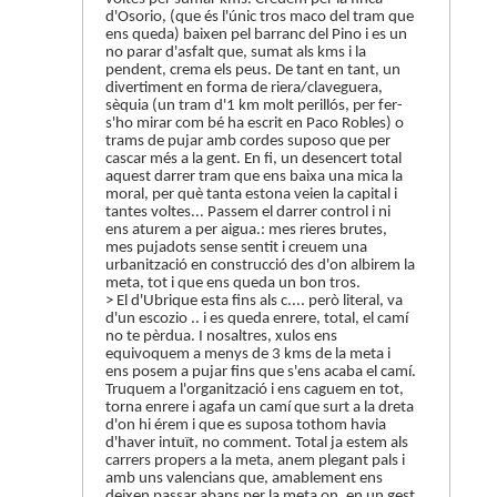
d'Osorio, (que és l'únic tros maco del tram que
ens queda) baixen pel barranc del Pino i es un
no parar d'asfalt que, sumat als kms i la
pendent, crema els peus. De tant en tant, un
divertiment en forma de riera/claveguera,
sèquia (un tram d'1 km molt perillós, per fer-
s'ho mirar com bé ha escrit en Paco Robles) o
trams de pujar amb cordes suposo que per
cascar més a la gent. En fi, un desencert total
aquest darrer tram que ens baixa una mica la
moral, per què tanta estona veien la capital i
tantes voltes... Passem el darrer control i ni
ens aturem a per aigua.: mes rieres brutes,
mes pujadots sense sentit i creuem una
urbanització en construcció des d'on albirem la
meta, tot i que ens queda un bon tros.
> El d'Ubrique esta fins als c.... però literal, va
d'un escozio .. i es queda enrere, total, el camí
no te pèrdua. I nosaltres, xulos ens
equivoquem a menys de 3 kms de la meta i
ens posem a pujar fins que s'ens acaba el camí.
Truquem a l'organització i ens caguem en tot,
torna enrere i agafa un camí que surt a la dreta
d'on hi érem i que es suposa tothom havia
d'haver intuït, no comment. Total ja estem als
carrers propers a la meta, anem plegant pals i
amb uns valencians que, amablement ens
deixen passar abans per la meta on, en un gest