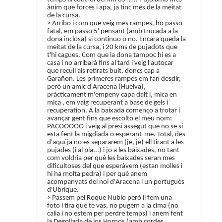
ànim que forces i apa, ja tinc més de la meitat
de la cursa.
> Arribo i com que veig mes rampes, ho passo
fatal, em passo 5' pensant (amb trucada a la
dona inclosa) si continuo o no. Encara queda la
meitat de la cursa, i 20 kms de pujadots que
t'hi cagues. Com que la dona tampoc hi es a
casa i no arribarà fins al tard i veig l'autocar
que recull als retirats buit, doncs cap a
Garañon. Les primeres rampes em fan desdir,
però un amic d'Aracena (Huelva),
pràcticament m'empeny capa dalt i, mica en
mica , em vaig recuperant a base de gels i
recuperation. A la baixada començo a trotar i
avançar gent fins que escolto el meu nom:
PACOOOOO i veig al presi assegut que no se si
esta fent la migdiada o esperant-me. Total, des
d'aquí ja no es separarem (je, je) ell tirant a les
pujades (i al pla...) i jo a les baixades, no tant
com voldria per què les baixades seran mes
dificultoses del que esperàvem (estan molles i
hi ha molta pedra) i per què anem
acompanyats del noi d'Aracena i un portuguès
d'Ubrique.
> Passem pel Roque Nublo però li fem una
foto i tira que te vas, no pugem a la cima (no
calia i no estem per perdre temps) i anem fent
la Degollada de los Hornos (amb cordes