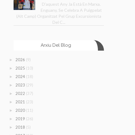
D’aquest Any Ja Està En Marxa.
Enguany, Se Celebra A Puigpelat
(Alt Camp) Organitzat Pel Grup Excursionista
Del C...
Arxiu Del Blog
(9)
2026
►
(10)
2025
►
(18)
2024
►
(29)
2023
►
(37)
2022
►
(23)
2021
►
(11)
2020
►
(26)
2019
►
(5)
2018
►