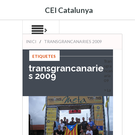
CEI Catalunya
INICI
/
TRANSGRANCANARIES 2009
ETIQUETES
Tran
:
transgrancanarie
sgra
ncan
s 2009
aria
09
> La