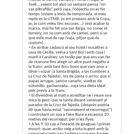
Txell....veient tot això un sempre pensa "on
vas piltrafilla" però vaja, l'objectiu no es fer
temps (estem a inicis de temporada, el meu
repte es la UTMB, jo em preparo amb la Copa,
je, je com veieu tinc excuses...) sinó acabar la
marxa, mai he fet una tan llarga, no conec el
terreny, no se com estic de cames, però si se
que estic mal de cap (vaja, pitjor que de
costum).
> En arribar cadascú al seu hotel i nosaltres a
casa de Cecília, veïna a Sant Boi i amb casa i
marit a Canàries: un txollo per que ens van fer
de cicerone fins afegir un altre punt negatiu a
la Trans: amb tant llocs bons que vam anar a
dinar i sopar (a Santa Brigida, a las Cumbres a
La Cruz de Tejeda), res de pasta o arròs; que si
papas arrugas, jamon canario, vueltas de
solomillo, garbanzada...vaja una dieta ideal
pels previs a la Trans.
> El divendres al matí a acreditar-se i veure una
mica la gent i per la tarda dinant-verenant al
parador de la Cruz de Tejeda. (desprès podria
dir que havia estat "reconeixent el recorregut")
i controlant un spa a l'aire lliure a escassos 20
metres del recorregut: per si les flyes.
> A les 9.30 cap a l'estació de guaguas i primer
ensurt: quan arribo veig a tota la gent amb la
samarreta/peto tan fastigosa que ens havien