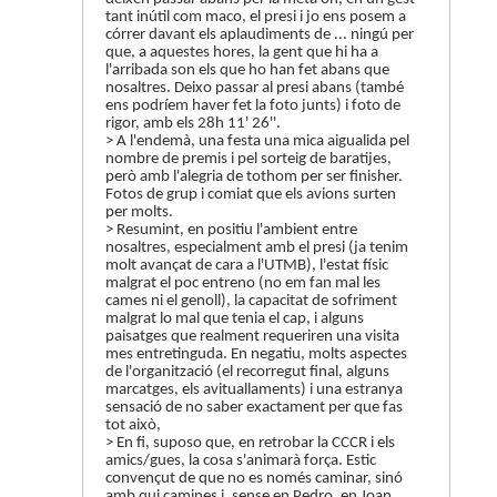
tant inútil com maco, el presi i jo ens posem a
córrer davant els aplaudiments de ... ningú per
que, a aquestes hores, la gent que hi ha a
l'arribada son els que ho han fet abans que
nosaltres. Deixo passar al presi abans (també
ens podríem haver fet la foto junts) i foto de
rigor, amb els 28h 11' 26''.
> A l'endemà, una festa una mica aigualida pel
nombre de premis i pel sorteig de baratijes,
però amb l'alegria de tothom per ser finisher.
Fotos de grup i comiat que els avions surten
per molts.
> Resumint, en positiu l'ambient entre
nosaltres, especialment amb el presi (ja tenim
molt avançat de cara a l'UTMB), l'estat físic
malgrat el poc entreno (no em fan mal les
cames ni el genoll), la capacitat de sofriment
malgrat lo mal que tenia el cap, i alguns
paisatges que realment requeriren una visita
mes entretinguda. En negatiu, molts aspectes
de l'organització (el recorregut final, alguns
marcatges, els avituallaments) i una estranya
sensació de no saber exactament per que fas
tot això,
> En fi, suposo que, en retrobar la CCCR i els
amics/gues, la cosa s'animarà força. Estic
convençut de que no es només caminar, sinó
amb qui camines i, sense en Pedro, en Joan,