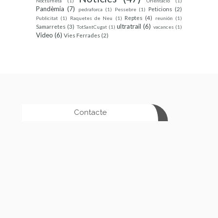
Nocturneta
(1)
Orientació
(1)
Pandèmia
(7)
Peticions
(2)
pedraforca
(1)
Pessebre
(1)
Reptes
(4)
Publicitat
(1)
Raquetes de Neu
(1)
reunión
(1)
ultratrail
(6)
Samarretes
(3)
TotSantCugat
(1)
vacances
(1)
Vídeo
(6)
Vies Ferrades
(2)
Contacte