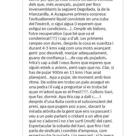
dels que, més avançats, pujant per llocs
inversemblants la següent Degollada, la de la
Manzanilla. A Ayagaures primera sorpresa:
l'avituallament líquid consisteix en una cuba
del l'exèrcit, o sigui aigua (i esperem que
estigui en condicions...). Omplir els bidons,
fotre recuperation (que bé que va el
condemnat!!!!) i cap a d'alt. Les primeres
rampes son dures, desprès la cosa es suavitza i
durant 4-5 kms vaig com una moto avançant
gent: poc desnivell, menjar adequadament,
guany de confiança i....de cop els pujadots.
Mira's cap a dalt i veus llums que esperes que
siguin estels o avions, però saps que no. Clar, si
has de pujar 900m en 11 kms i has anat
planejant.. Apa a pujar, de moment amb bon
ritme. De sobte em trobo un paio assegut en
una pedra i li vaig a preguntar si es troba bé
quan m'adoni que es el Presi!!!!!. Collons Xavi,
que fas: dormir. Apa tira cap a dalt c.... I
desprès d'una lluita contra el subconscient del
presi, apa que pugem poc a poc, davant la
mirada atònita de la gent que ens va passant i
veu a un paio parlant o cridant a un altre per
què no s'adormi i no s'en surti (molt) del camí.
Espectacular la sobada del Xavi, que fins i tot
parla de sindicats i comités d'empresa, com
espectacular la pujada. I jo pensant : si la meva