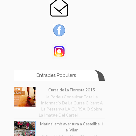
Entrades Populars
Cursa de La Floresta 2015
Ja Podeu Consultar Tota La
Informació De La Cursa Clicant A
La Pestanya LA CURSA O Sobre
La Imatge Del Cartell.
Matinal amb aventura a Castellbell i
el Vilar