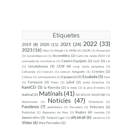
Etiquetes
2022
(33)
2021
(24)
2019
(8)
2020
(11)
2023
(16)
Alps
(1)
Altiplà
(1)
AMB LA CALOR
(1)
Aniversari
Assemblea
(2)
(1)
assemblae.cei
(1)
Camí de ronda 2023
(1)
Camins Equipats
(2)
cccr
(2)
caminada de resistencia
(1)
cei
ceicatalunya
(3)
CESP
(4)
(1)
cesp santa perpetua
(1)
Crestes
(2)
Collserola
(1)
Concurs
(1)
concurs fotogràfic
(1)
Escalada
(5)
Equipació
(3)
Crònica
(1)
entrenament
(1)
feec
Formació
(3)
juliol
(2)
(1)
Fotos
(1)
junta directiva
(1)
KamiCEI
(5)
la floresta
(2)
la mola
(1)
la pica d'estats
(1)
Matinals
(41)
matinal
(2)
NO SIGUIS VALENT@!
(1)
Notícies
(47)
Nocturneta
(1)
Orientació
(1)
Pandèmia
(7)
Peticions
(2)
pedraforca
(1)
Pessebre
(1)
Reptes
(4)
Publicitat
(1)
Raquetes de Neu
(1)
reunión
(1)
ultratrail
(6)
Samarretes
(3)
TotSantCugat
(1)
vacances
(1)
Vídeo
(6)
Vies Ferrades
(2)