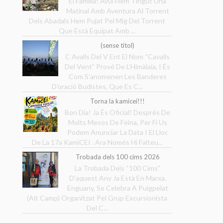
Ei Família! Avui Hem Tingut Una
Matinal Amb Aventura Al Torrent
Dels Abadals Hem Pujat Pel Mig Del Torrent
Que Està Equipat Amb ...
(sense títol)
C Avalls Del V Ent El Nom “Cavalls
Del Vent” Prové De L’Himàlaia, I És
Com S’anomenen Les Banderes
D’oració Budistes, Que Es C...
Torna la kamicei!!!
Bon Dia! Ja És Oficial! Després De
Molts Mesos De Feina, Per Fi Us
Podem Anunciar La Data I El Lloc
De La 17a KamiCEI . Ara Només Hi Falteu...
Trobada dels 100 cims 2026
La Trobada Dels “100 Cims”
D’aquest Any Ja Està En Marxa.
Enguany, Se Celebra A Puigpelat
(Alt Camp) Organitzat Pel Grup Excursionista
Del C...