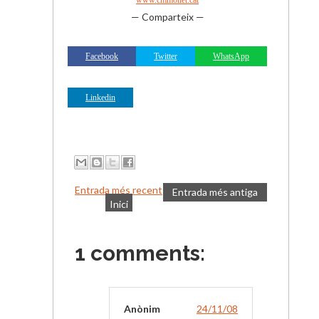
www.cmmollet.cat
— Comparteix —
Facebook
Twitter
WhatsApp
Linkedin
Entrada més recent
Entrada més antiga
Inici
1 comments:
Anònim
24/11/08